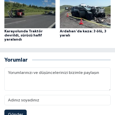
Karayolunda Traktör
Ardahan'da kaza: 3 ölü, 3
devrildi, sürücü hafif
yaralı
yaralandı
Yorumlar
Gönder