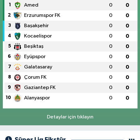
1
Amed
0
0
2
Erzurumspor FK
0
0
3
Başakşehir
0
0
4
Kocaelispor
0
0
5
Beşiktaş
0
0
6
Eyüpspor
0
0
7
Galatasaray
0
0
8
Çorum FK
0
0
9
Gaziantep FK
0
0
10
Alanyaspor
0
0
Detaylar için tıklayın
Süper Lig Fikstür