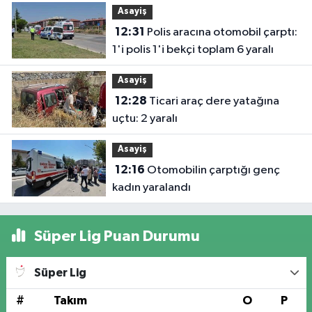
Asayiş
12:31
Polis aracına otomobil çarptı:
1'i polis 1'i bekçi toplam 6 yaralı
Asayiş
12:28
Ticari araç dere yatağına
uçtu: 2 yaralı
Asayiş
12:16
Otomobilin çarptığı genç
kadın yaralandı
Süper Lig Puan Durumu
Süper Lig
#
Takım
O
P