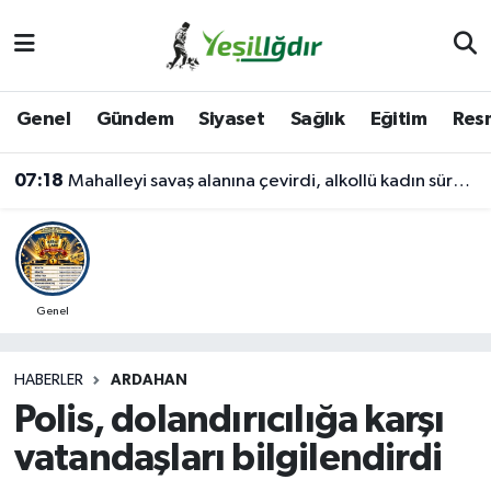
Iğdır Nöbetçi Eczaneler
Genel
Gündem
Siyaset
Sağlık
Eğitim
Resm
Iğdır Hava Durumu
07:18
Mahalleyi savaş alanına çevirdi, alkollü kadın sürücü karıştığı kazayı unuttu
İğdir Namaz Vakitleri
Iğdır Trafik Yoğunluk Haritası
Süper Lig Puan Durumu ve Fikstür
Genel
Tüm Manşetler
HABERLER
ARDAHAN
Polis, dolandırıcılığa karşı
Son Dakika Haberleri
vatandaşları bilgilendirdi
Haber Arşivi