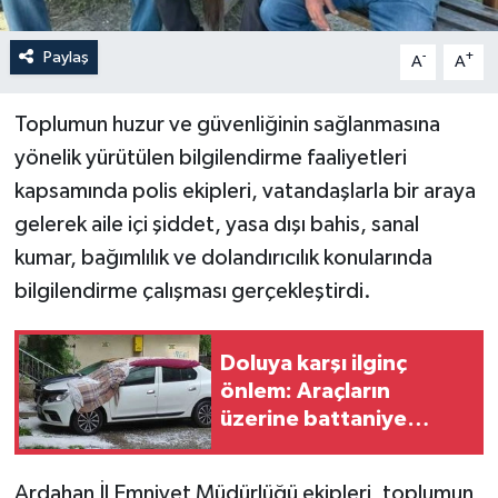
Paylaş
-
+
A
A
Toplumun huzur ve güvenliğinin sağlanmasına
yönelik yürütülen bilgilendirme faaliyetleri
kapsamında polis ekipleri, vatandaşlarla bir araya
gelerek aile içi şiddet, yasa dışı bahis, sanal
kumar, bağımlılık ve dolandırıcılık konularında
bilgilendirme çalışması gerçekleştirdi.
Doluya karşı ilginç
önlem: Araçların
üzerine battaniye
serdiler
Ardahan İl Emniyet Müdürlüğü ekipleri, toplumun