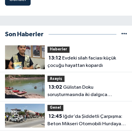
Son Haberler
Haberler
13:12
Evdeki silah faciası küçük
çocuğu hayattan kopardı
Asayiş
13:02
Gülistan Doku
soruşturmasında iki dalgıca
tutuklama
Genel
12:45
Iğdır’da Şiddetli Çarpışma:
Beton Mikseri Otomobili Hurdaya
Çevirdi (4 Yaralı)