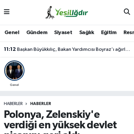
Iğdır Nöbetçi Eczaneler
Genel
Gündem
Siyaset
Sağlık
Eğitim
Resm
Iğdır Hava Durumu
11:12
Başkan Büyükkılıç, Bakan Yardımcısı Boyraz'ı ağırladı
İğdir Namaz Vakitleri
Iğdır Trafik Yoğunluk Haritası
Süper Lig Puan Durumu ve Fikstür
Genel
Tüm Manşetler
HABERLER
HABERLER
Polonya, Zelenskiy'e
Son Dakika Haberleri
verdiği en yüksek devlet
Haber Arşivi