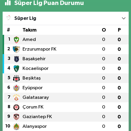
Süper Lig Puan Durumu
Süper Lig
#
Takım
O
P
1
Amed
0
0
2
Erzurumspor FK
0
0
3
Başakşehir
0
0
4
Kocaelispor
0
0
5
Beşiktaş
0
0
6
Eyüpspor
0
0
7
Galatasaray
0
0
8
Çorum FK
0
0
9
Gaziantep FK
0
0
10
Alanyaspor
0
0