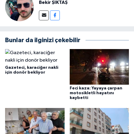
Bekir ŞIKTAŞ
Bunlar da ilginizi çekebilir
Gazeteci, karaciğer nakli
için donör bekliyor
Feci kaza: Yayaya çarpan
motosikletli hayatını
kaybetti