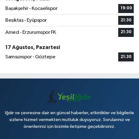
Başakşehir - Kocaelispor
19:00
Beşiktaş - Eyüpspor
21:30
Amed - Erzurumspor FK
21:30
17 Ağustos, Pazartesi
Samsunspor - Göztepe
21:30
Iğdır ve çevresine dair en güncel haberler, etkinlikler ve bilgilerle
sizlere hizmet vermekten mutluluk duyuyoruz. Sorularınız ve
önerileriniz için bizimle iletişime geçebilirsiniz.