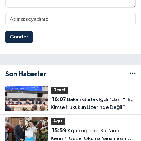
Gönder
Son Haberler
Genel
16:07
Bakan Gürlek Iğdır’dan: “Hiç
Kimse Hukukun Üzerinde Değil”
Ağrı
15:59
Ağrılı öğrenci Kur'an-ı
Kerim'i Güzel Okuma Yarışması'nda