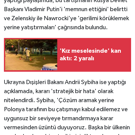
yaptığı paylaşımda, bu tartışmanın Rusya Devlet
Başkanı Vladimir Putin'i 'memnun ettiğini' belirtti
ve Zelenskiy ile Nawrocki'ye 'gerilimi körüklemek
yerine yatıştırmaları' çağrısında bulundu.
'Kız meselesinde' kan
aktı: 2 yaralı
Ukrayna Dışişleri Bakanı Andrii Sybiha ise yaptığı
açıklamada, kararı 'stratejik bir hata' olarak
nitelendirdi. Sybiha, 'Çözüm aramak yerine
Polonya tarafının bu çatışmayı kabul edilemez ve
uygunsuz bir seviyeye tırmandırmaya karar
vermesinden üzüntü duyuyoruz. Başka bir ülkenin