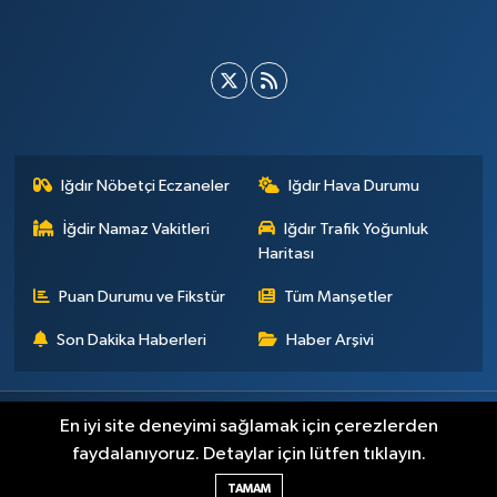
Iğdır Nöbetçi Eczaneler
Iğdır Hava Durumu
İğdir Namaz Vakitleri
Iğdır Trafik Yoğunluk
Haritası
Puan Durumu ve Fikstür
Tüm Manşetler
Son Dakika Haberleri
Haber Arşivi
Künye
İletişim
Çerez Politikası
Gizlilik ilkeleri
En iyi site deneyimi sağlamak için çerezlerden
faydalanıyoruz. Detaylar için lütfen tıklayın.
Haber Yazılımı:
TE Bilişim
TAMAM