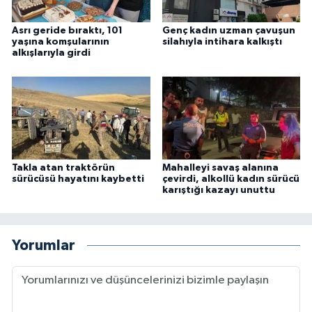
Asrı geride bıraktı, 101
Genç kadın uzman çavuşun
yaşına komşularının
silahıyla intihara kalkıştı
alkışlarıyla girdi
Takla atan traktörün
Mahalleyi savaş alanına
sürücüsü hayatını kaybetti
çevirdi, alkollü kadın sürücü
karıştığı kazayı unuttu
Yorumlar