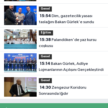
Türkiye ikincisi oldu
Genel
15:54
Dim, gazetecilik yasası
taslağını Bakan Gürlek'e sundu
Eğitim
15:38
Palandöken'de yaz kursu
coşkusu
Genel
15:14
Bakan Gürlek, Adliye
Lojmanlarının Açılışını Gerçekleştirdi
Genel
14:30
Zengezur Koridoru
Sonrasında Iğdır