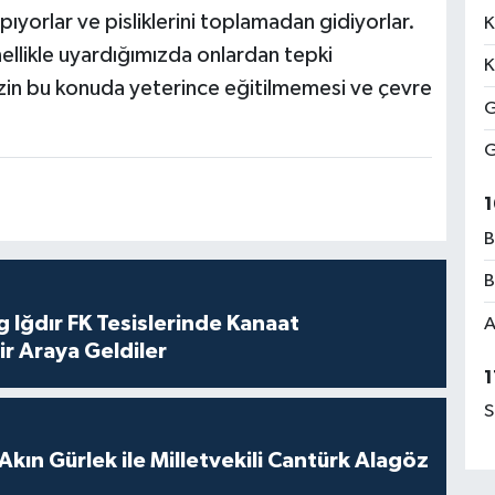
pıyorlar ve pisliklerini toplamadan gidiyorlar.
K
llikle uyardığımızda onlardan tepki
K
in bu konuda yeterince eğitilmemesi ve çevre
G
G
1
B
B
 Iğdır FK Tesislerinde Kanaat
A
ir Araya Geldiler
1
S
Akın Gürlek ile Milletvekili Cantürk Alagöz