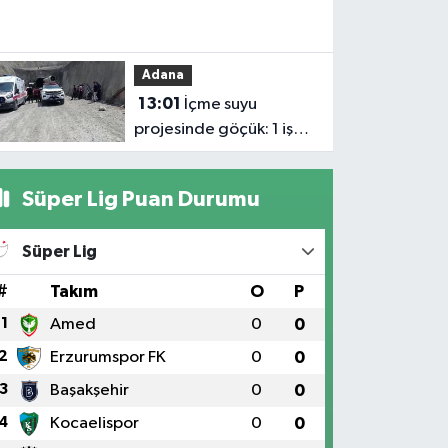
13:04
güçlü şekilde dâhil
Elektrik
edilmeli'
akımına
Adana
kapılan işçi
13:01
İçme suyu
hayatın'dan
projesinde göçük: 1 işçi
oldu
hayatını kaybetti, 1'i
ağır yaralı
Süper Lig Puan Durumu
Süper Lig
#
Takım
O
P
1
Amed
0
0
2
Erzurumspor FK
0
0
3
Başakşehir
0
0
4
Kocaelispor
0
0