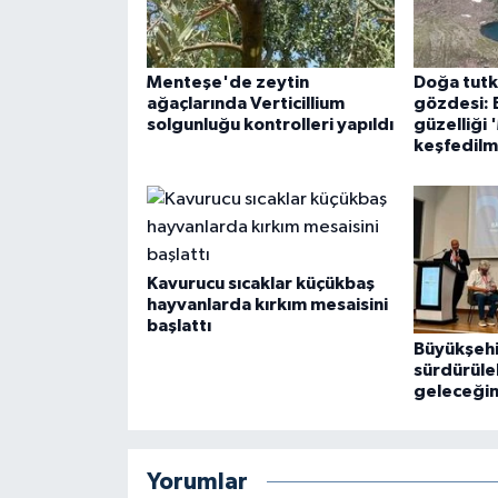
Menteşe'de zeytin
Doğa tutku
ağaçlarında Verticillium
gözdesi: 
solgunluğu kontrolleri yapıldı
güzelliği 
keşfedilm
Kavurucu sıcaklar küçükbaş
hayvanlarda kırkım mesaisini
başlattı
Büyükşeh
sürdürüleb
geleceğin
Yorumlar