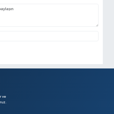
r ve
ruz.