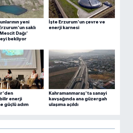
nlarının yeni
İşte Erzurum'un çevre ve
Erzurum'un saklı
enerji karnesi
'Mescit Dağı'
eyi bekliyor
ir'den
Kahramanmaraş'ta sanayi
ilir enerji
kavşağında ana güzergah
e güçlü adım
ulaşıma açıldı