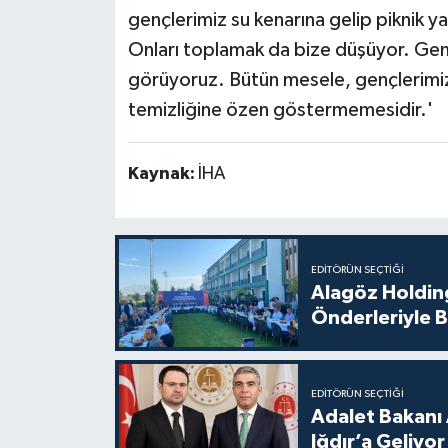
gençlerimiz su kenarına gelip piknik ya
Onları toplamak da bize düşüyor. Gene
görüyoruz. Bütün mesele, gençlerimiz
temizliğine özen göstermemesidir.'
Kaynak:
İHA
EDITÖRÜN SEÇTIĞI
Alagöz Holding
Önderleriyle B
EDITÖRÜN SEÇTIĞI
Adalet Bakanı 
Iğdır’a Geliyor