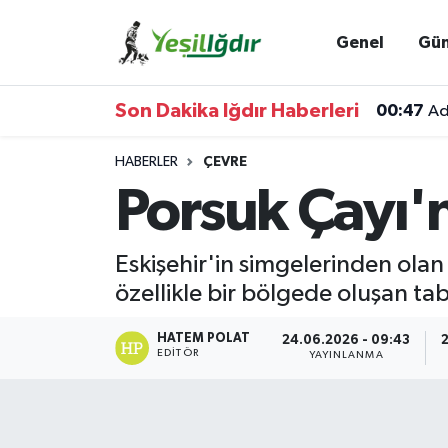
Genel
Gü
Iğdır Nöbetçi Eczaneler
Son Dakika Iğdır Haberleri
00:47
Ad
Iğdır Hava Durumu
HABERLER
ÇEVRE
İğdir Namaz Vakitleri
Porsuk Çayı'n
Iğdır Trafik Yoğunluk Haritası
Eskişehir'in simgelerinden olan 
Süper Lig Puan Durumu ve Fikstür
özellikle bir bölgede oluşan t
Tüm Manşetler
HATEM POLAT
24.06.2026 - 09:43
EDITÖR
YAYINLANMA
Son Dakika Haberleri
Haber Arşivi