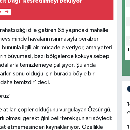
cit Dağı' keşfedilmeyi bekliyor
e
ı rahatsızlığı dile getiren 65 yaşındaki mahalle
mevsiminde havaların ısınmasıyla beraber
ununla ilgili bir mücadele veriyor, ama yeteri
1
ların büyümesi, bazı bölgelerde kokuya sebep
andallarla temizlemeye çalışıyor. Şu anda
ın sonu olduğu için burada böyle bir
r daha temizdir' dedi.
oruz'
1
iyle atılan çöpler olduğunu vurgulayan Özsüngü,
G
 olması gerektiğini belirterek şunları söyledi:
ikkat etmemesinden kaynaklanıyor. Özellikle
1