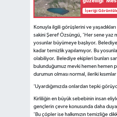
güzelliği 'Mes
İçeriği Görüntül
Konuyla ilgili görüşlerini ve yaşadıklar
sakini Şeref Özsüngü, 'Her sene yaz 
yosunlar büyümeye başlıyor. Belediye b
kadar temizlik yapılamıyor. Bu yosun
olabiliyor. Belediye ekipleri bunları s
bulunduğumuz mevki hemen hemen park
durumun olması normal, ileriki kısımla
'Uyardığımızda onlardan tepki görüy
Kirliliğin en büyük sebebinin insan el
gençlerin çevre konusunda daha duyarlı
'Bu çöpler ise halkımızın temizliğe d