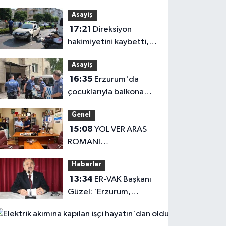
Asayiş
17:21
Direksiyon
hakimiyetini kaybetti,
karşı şeritteki otomobile
Asayiş
çarptı
16:35
Erzurum'da
çocuklarıyla balkona
çıkan uzaklaştırma
Genel
kararlı koca ikna edildi
15:08
YOL VER ARAS
ROMANI
OKUYUCUSUYLA
Haberler
BULUŞTU
13:34
ER-VAK Başkanı
Güzel: 'Erzurum,
savunma sanayii
Haberler
ekosistemine daha