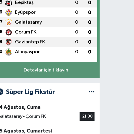
5
Beşiktaş
0
0
6
Eyüpspor
0
0
7
Galatasaray
0
0
8
Çorum FK
0
0
9
Gaziantep FK
0
0
0
Alanyaspor
0
0
Detaylar için tıklayın
Süper Lig Fikstür
4 Ağustos, Cuma
alatasaray - Çorum FK
21:30
5 Ağustos, Cumartesi