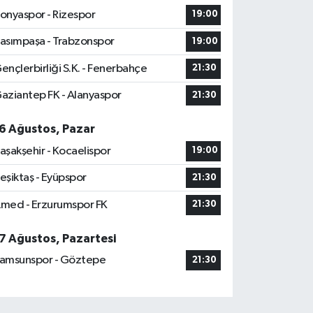
onyaspor - Rizespor
19:00
asımpaşa - Trabzonspor
19:00
ençlerbirliği S.K. - Fenerbahçe
21:30
aziantep FK - Alanyaspor
21:30
6 Ağustos, Pazar
aşakşehir - Kocaelispor
19:00
eşiktaş - Eyüpspor
21:30
med - Erzurumspor FK
21:30
7 Ağustos, Pazartesi
amsunspor - Göztepe
21:30