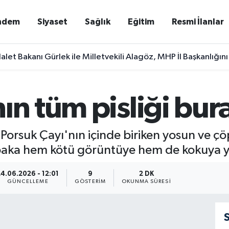
ndem
Siyaset
Sağlık
Eğitim
Resmi İlanlar
alet Bakanı Gürlek ile Milletvekili Alagöz, MHP İl Başkanlığını
ın tüm pisliği bur
Porsuk Çayı'nın içinde biriken yosun ve çöp
abaka hem kötü görüntüye hem de kokuya yo
24.06.2026 - 12:01
9
2 DK
GÜNCELLEME
GÖSTERIM
OKUNMA SÜRESI