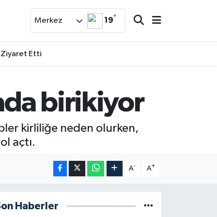
°
19
Merkez
 Ziyaret Etti
ada birikiyor
ler kirliliğe neden olurken,
l açtı.
-
+
A
A
Son Haberler