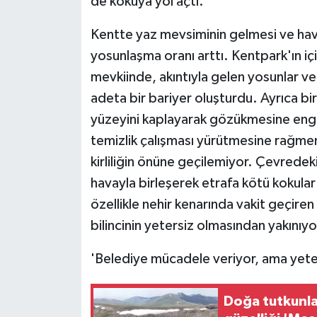
de kokuya yol açtı.
Kentte yaz mevsiminin gelmesi ve haval
yosunlaşma oranı arttı. Kentpark'ın 
mevkiinde, akıntıyla gelen yosunlar ve
adeta bir bariyer oluşturdu. Ayrıca bi
yüzeyini kaplayarak gözükmesine engel
temizlik çalışması yürütmesine rağme
kirliliğin önüne geçilemiyor. Çevredeki
havayla birleşerek etrafa kötü kokular
özellikle nehir kenarında vakit geçire
bilincinin yetersiz olmasından yakınıyo
'Belediye mücadele veriyor, ama yeter
Doğa tutkunla