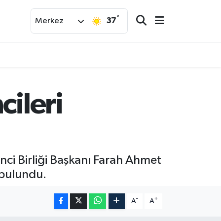
°
37
Merkez
cileri
nci Birliği Başkanı Farah Ahmet
 bulundu.
-
+
A
A