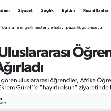
ndem
Siyaset
Sağlık
Eğitim
Resmi İlanlar
'da işitme engelli müşteriyle halaylı pazarlık gülümsetti
Uluslararası Öğren
ğırladı
 gören uluslararası öğrenciler, Afrika Öğre
Ekrem Gürel''e "hayırlı olsun" ziyaretinde
01
ERIM