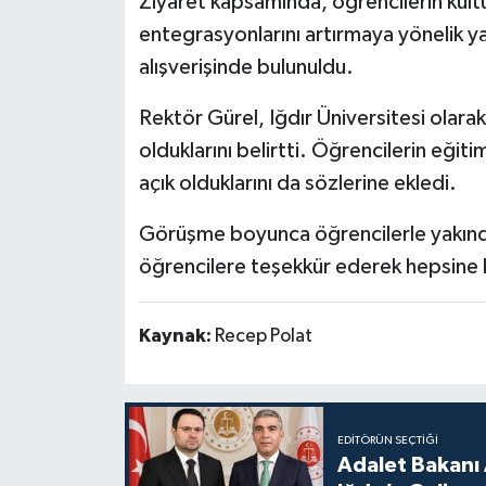
Ziyaret kapsamında, öğrencilerin kült
entegrasyonlarını artırmaya yönelik yap
alışverişinde bulunuldu.
Rektör Gürel, Iğdır Üniversitesi olara
olduklarını belirtti. Öğrencilerin eğit
açık olduklarını da sözlerine ekledi.
Görüşme boyunca öğrencilerle yakından 
öğrencilere teşekkür ederek hepsine b
Kaynak:
Recep Polat
EDITÖRÜN SEÇTIĞI
Adalet Bakanı 