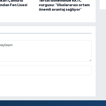
ukarı Çamurlu
Tercih döneminde KKTC
ndan Fen Lisesi
vurgusu: 'Uluslararası ortam
önemli avantaj sağlıyor'