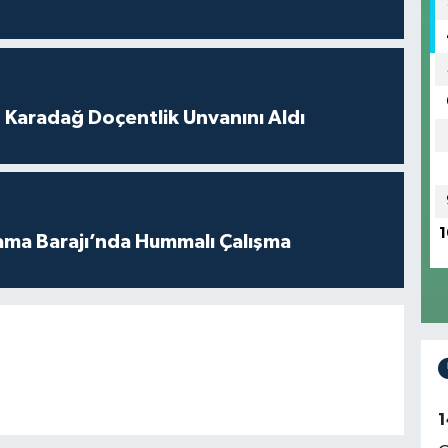
t Karadağ Doçentlik Unvanını Aldı
1
ama Barajı’nda Hummalı Çalışma
1