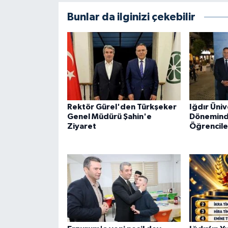
Bunlar da ilginizi çekebilir
Rektör Gürel'den Türkşeker
Iğdır Üniv
Genel Müdürü Şahin'e
Dönemind
Ziyaret
Öğrencile