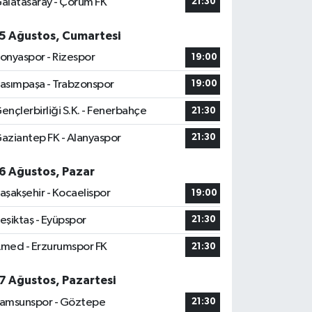
alatasaray - Çorum FK
21:30
5 Ağustos, Cumartesi
onyaspor - Rizespor
19:00
asımpaşa - Trabzonspor
19:00
ençlerbirliği S.K. - Fenerbahçe
21:30
aziantep FK - Alanyaspor
21:30
6 Ağustos, Pazar
aşakşehir - Kocaelispor
19:00
eşiktaş - Eyüpspor
21:30
med - Erzurumspor FK
21:30
7 Ağustos, Pazartesi
amsunspor - Göztepe
21:30