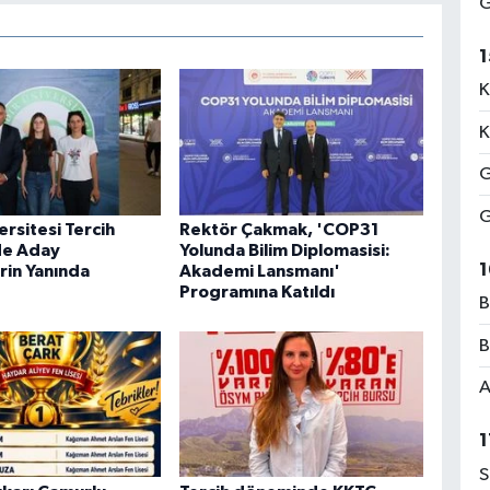
G
1
K
K
G
G
ersitesi Tercih
Rektör Çakmak, 'COP31
e Aday
Yolunda Bilim Diplomasisi:
1
rin Yanında
Akademi Lansmanı'
Programına Katıldı
B
B
A
1
S