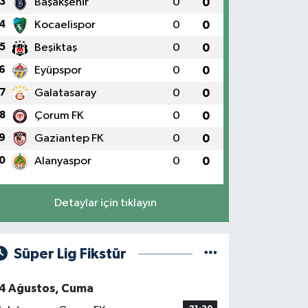
3
Başakşehir
0
0
4
Kocaelispor
0
0
5
Beşiktaş
0
0
6
Eyüpspor
0
0
7
Galatasaray
0
0
8
Çorum FK
0
0
9
Gaziantep FK
0
0
0
Alanyaspor
0
0
Detaylar için tıklayın
Süper Lig Fikstür
4 Ağustos, Cuma