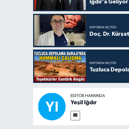
Iğdır’a Geliyor
EDITÖRÜN SEÇTIĞI
Doç. Dr. Kürşa
EDITÖRÜN SEÇTIĞI
Tuzluca Depol
EDITÖR HAKKINDA
Yeşil Iğdır