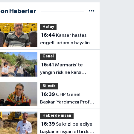
Son Haberler
Hatay
16:44
Kanser hastası
engelli adamın hayalini
bile kuramadığı evine
Genel
kavuşunca döktüğü
16:41
Marmaris'te
gözyaşı duygulandırdı
yangın riskine karşı
kapsamlı temizlik
Bilecik
16:39
CHP Genel
Başkan Yardımcısı Prof.
Dr. Ali Rıza Erbay, 'CHP
Haberde insan
üyesi olmak inanç ister,
16:39
Su krizi belediye
emek ister, yürek ister'
başkanını isyan ettirdi: