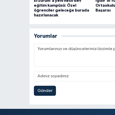
Erzurum'a yeni nesil dev
Iğdır’ın Y
eğitim kampüsü: Özel
Ortaokulu
öğrenciler geleceğe burada
Başarısı
hazırlanacak
Yorumlar
Gönder