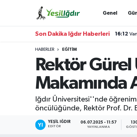
Genel
Gü
Iğdır Nöbetçi Eczaneler
Son Dakika Iğdır Haberleri
16:12
Van
Iğdır Hava Durumu
HABERLER
EĞITIM
İğdir Namaz Vakitleri
Rektör Gürel 
Iğdır Trafik Yoğunluk Haritası
Makamında A
Süper Lig Puan Durumu ve Fikstür
Iğdır Üniversitesi''nde öğrenim
Tüm Manşetler
öncülüğünde, Rektör Prof. Dr. 
Son Dakika Haberleri
YEŞIL IĞDIR
06.07.2025 - 11:57
13
EDITÖR
YAYINLANMA
GÖST
Haber Arşivi