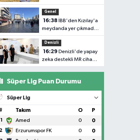
Faturasını ödemeyen
Genel
vatandaşlara böyle
16:38
İBB'den Kızılay'a
seslendi
meydanda yer çıkmadı,
Bahçelievler Belediyesi
Denizli
yer tahsis etti
16:29
Denizli'de yapay
zeka destekli MR cihazı
hizmete girdi
Süper Lig Puan Durumu
Süper Lig
#
Takım
O
P
1
Amed
0
0
2
Erzurumspor FK
0
0