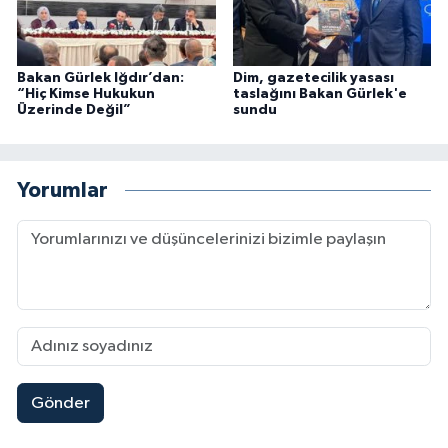
Bakan Gürlek Iğdır’dan:
Dim, gazetecilik yasası
“Hiç Kimse Hukukun
taslağını Bakan Gürlek'e
Üzerinde Değil”
sundu
Yorumlar
Gönder