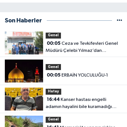
Son Haberler
Genel
00:05
Ceza ve Tevkifevleri Genel
Müdürü Çelebi Yılmaz’dan
Iğdır’daki Kurumlara Ziyaret ve
Üretim İncelemesi
Genel
00:05
ERBAİN YOLCULUĞU-1
Hatay
16:44
Kanser hastası engelli
adamın hayalini bile kuramadığı
evine kavuşunca döktüğü gözyaşı
Genel
duygulandırdı