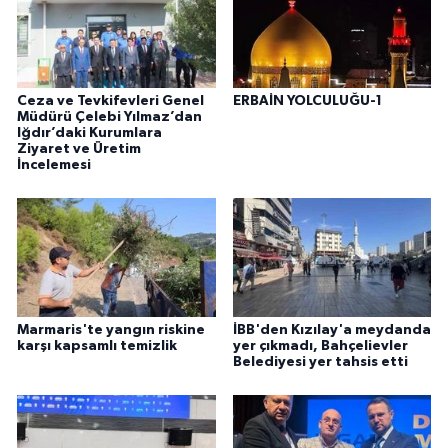
Ceza ve Tevkifevleri Genel
ERBAİN YOLCULUĞU-1
Müdürü Çelebi Yılmaz’dan
Iğdır’daki Kurumlara
Ziyaret ve Üretim
İncelemesi
Marmaris'te yangın riskine
İBB'den Kızılay'a meydanda
karşı kapsamlı temizlik
yer çıkmadı, Bahçelievler
Belediyesi yer tahsis etti