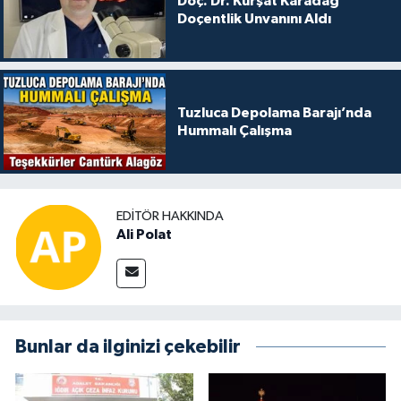
Doç. Dr. Kürşat Karadağ
Doçentlik Unvanını Aldı
Tuzluca Depolama Barajı’nda
Hummalı Çalışma
EDITÖR HAKKINDA
Ali Polat
Bunlar da ilginizi çekebilir