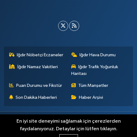
Iğdır Nöbetçi Eczaneler
Iğdır Hava Durumu
İğdir Namaz Vakitleri
Iğdır Trafik Yoğunluk
Haritası
Puan Durumu ve Fikstür
Tüm Manşetler
Son Dakika Haberleri
Haber Arşivi
Künye
İletişim
Çerez Politikası
Gizlilik ilkeleri
En iyi site deneyimi sağlamak için çerezlerden
faydalanıyoruz. Detaylar için lütfen tıklayın.