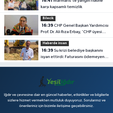
16:41
Marmaris'te yangın riskine
karşı kapsamlı temizlik
Bilecik
16:39
CHP Genel Başkan Yardımcısı
Prof. Dr. Ali Rıza Erbay, 'CHP üyesi
olmak inanç ister, emek ister, yürek
Haberde insan
ister'
16:39
Su krizi belediye başkanını
isyan ettirdi: Faturasını ödemeyen
vatandaşlara böyle seslendi
Iğdır ve çevresine dair en güncel haberler, etkinlikler ve bilgilerle
sizlere hizmet vermekten mutluluk duyuyoruz. Sorularınız ve
önerileriniz için bizimle iletişime geçebilirsiniz.