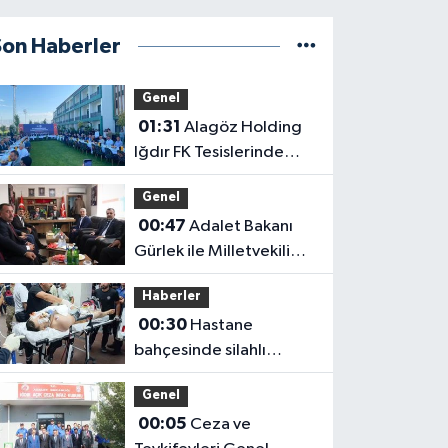
Son Haberler
Genel
01:31
Alagöz Holding
Iğdır FK Tesislerinde
Kanaat Önderleriyle Bir
Genel
Araya Geldiler
00:47
Adalet Bakanı
Gürlek ile Milletvekili
Alagöz, MHP İl
Haberler
Başkanlığını Ziyaret Etti
00:30
Hastane
bahçesinde silahlı
saldırı: 1'i çocuk 2 yaralı
Genel
00:05
Ceza ve