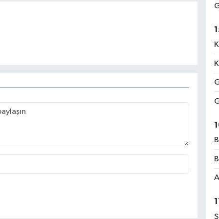
G
1
K
K
G
G
1
B
B
A
1
S