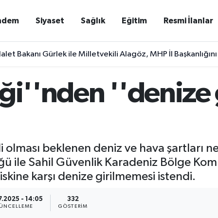
ndem
Siyaset
Sağlık
Eğitim
Resmi İlanlar
alet Bakanı Gürlek ile Milletvekili Alagöz, MHP İl Başkanlığını
ği''nden ''denize
li olması beklenen deniz ve hava şartları n
ü ile Sahil Güvenlik Karadeniz Bölge Komu
kine karşı denize girilmemesi istendi.
7.2025 - 14:05
332
ÜNCELLEME
GÖSTERIM