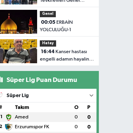
Tevkifevleri Genel
Müdürü Çelebi
Genel
Yılmaz’dan Iğdır’daki
00:05
ERBAİN
Kurumlara Ziyaret ve
YOLCULUĞU-1
Üretim İncelemesi
Hatay
16:44
Kanser hastası
engelli adamın hayalini
bile kuramadığı evine
kavuşunca döktüğü
Süper Lig Puan Durumu
gözyaşı duygulandırdı
Süper Lig
#
Takım
O
P
1
Amed
0
0
2
Erzurumspor FK
0
0