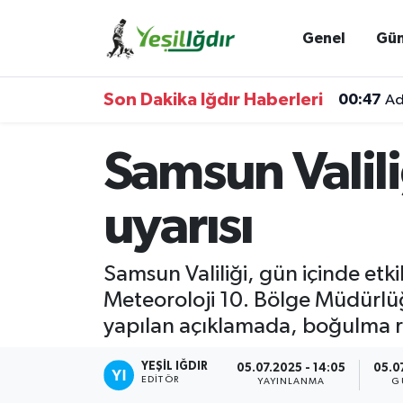
Genel
Gü
Iğdır Nöbetçi Eczaneler
Son Dakika Iğdır Haberleri
00:47
Ad
Iğdır Hava Durumu
Samsun Valili
İğdir Namaz Vakitleri
Iğdır Trafik Yoğunluk Haritası
uyarısı
Süper Lig Puan Durumu ve Fikstür
Samsun Valiliği, gün içinde etki
Meteoroloji 10. Bölge Müdürlüğ
Tüm Manşetler
yapılan açıklamada, boğulma ris
Son Dakika Haberleri
YEŞIL IĞDIR
05.07.2025 - 14:05
05.0
EDITÖR
YAYINLANMA
G
Haber Arşivi