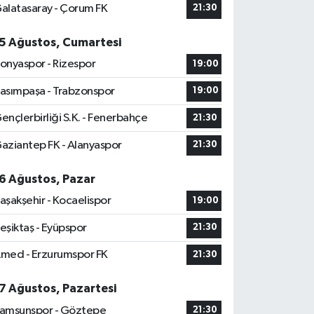
alatasaray - Çorum FK
21:30
5 Ağustos, Cumartesi
onyaspor - Rizespor
19:00
asımpaşa - Trabzonspor
19:00
ençlerbirliği S.K. - Fenerbahçe
21:30
aziantep FK - Alanyaspor
21:30
6 Ağustos, Pazar
aşakşehir - Kocaelispor
19:00
eşiktaş - Eyüpspor
21:30
med - Erzurumspor FK
21:30
7 Ağustos, Pazartesi
amsunspor - Göztepe
21:30