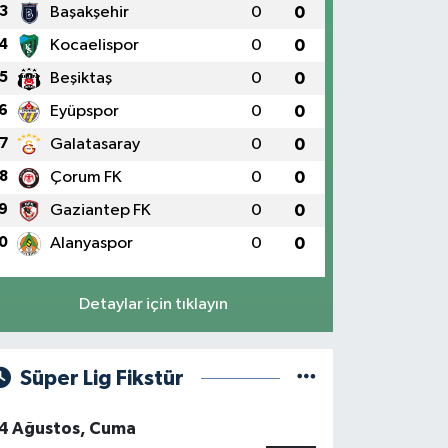
3
Başakşehir
0
0
4
Kocaelispor
0
0
5
Beşiktaş
0
0
6
Eyüpspor
0
0
7
Galatasaray
0
0
8
Çorum FK
0
0
9
Gaziantep FK
0
0
0
Alanyaspor
0
0
Detaylar için tıklayın
Süper Lig Fikstür
4 Ağustos, Cuma