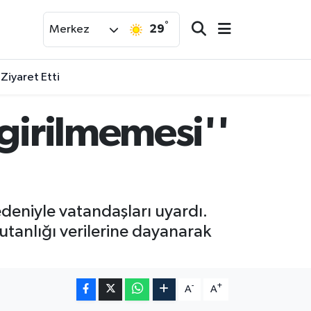
°
29
Merkez
 Ziyaret Etti
 girilmemesi''
edeniyle vatandaşları uyardı.
tanlığı verilerine dayanarak
-
+
A
A