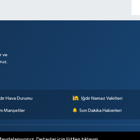
r ve
ruz.
dır Hava Durumu
İğdir Namaz Vakitleri
m Manşetler
Son Dakika Haberleri
aydalanıyoruz. Detaylar için lütfen tıklayın.