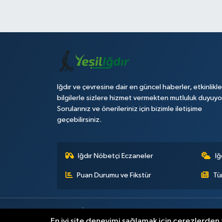
Iğdır ve çevresine dair en güncel haberler, etkinlikle
bilgilerle sizlere hizmet vermekten mutluluk duyuyo
Sorularınız ve önerileriniz için bizimle iletişime
geçebilirsiniz.
Iğdır Nöbetçi Eczaneler
Iğ
Puan Durumu ve Fikstür
Tü
Künye
İletişim
Çerez Politikası
Gizlilik ilkeleri
En iyi site deneyimi sağlamak için çerezlerden f