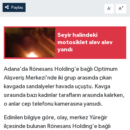
Paylaş
-
+
A
A
Seyir halindeki
motosiklet alev alev
yandı
Adana'da Rönesans Holding'e bağlı Optimum
Alışveriş Merkezi'nde iki grup arasında çıkan
kavgada sandalyeler havada uçuştu. Kavga
sırasında bazı kadınlar tarafların arasında kalırken,
o anlar cep telefonu kamerasına yansıdı.
Edinilen bilgiye göre, olay, merkez Yüreğir
ilçesinde bulunan Rönesans Holding'e bağlı