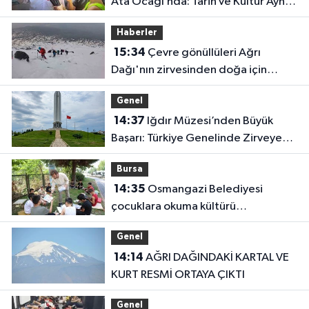
Ata Ocağı’nda: Tarih ve Kültür Aynı
Çatı Altında Buluştu
Haberler
15:34
Çevre gönüllüleri Ağrı
Dağı'nın zirvesinden doğa için
seslendi
Genel
14:37
Iğdır Müzesi’nden Büyük
Başarı: Türkiye Genelinde Zirveye
Yerleşti!
Bursa
14:35
Osmangazi Belediyesi
çocuklara okuma kültürü
kazandırıyor
Genel
14:14
AĞRI DAĞINDAKİ KARTAL VE
KURT RESMİ ORTAYA ÇIKTI
Genel