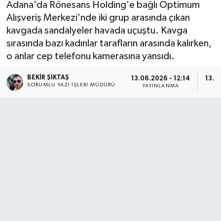
Adana'da Rönesans Holding'e bağlı Optimum
Alışveriş Merkezi'nde iki grup arasında çıkan
kavgada sandalyeler havada uçuştu. Kavga
sırasında bazı kadınlar tarafların arasında kalırken,
o anlar cep telefonu kamerasına yansıdı.
BEKIR ŞIKTAŞ
13.06.2026 - 12:14
13.0
SORUMLU YAZI İŞLERI MÜDÜRÜ
YAYINLANMA
G