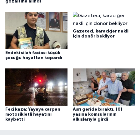
gözaltına alındı
Gazeteci, karaciğer nakli
için donör bekliyor
Evdeki silah faciası küçük
çocuğu hayattan kopardı
Feci kaza: Yayaya çarpan
Asrı geride bıraktı, 101
motosikletli hayatını
yaşına komşularının
kaybetti
alkışlarıyla girdi