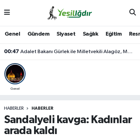
Iğdır Nöbetçi Eczaneler
Genel
Gündem
Siyaset
Sağlık
Eğitim
Resm
Iğdır Hava Durumu
00:47
Adalet Bakanı Gürlek ile Milletvekili Alagöz, MHP İl Başkanlığını Ziyaret Etti
İğdir Namaz Vakitleri
Iğdır Trafik Yoğunluk Haritası
Süper Lig Puan Durumu ve Fikstür
Genel
Tüm Manşetler
HABERLER
HABERLER
Sandalyeli kavga: Kadınlar
Son Dakika Haberleri
arada kaldı
Haber Arşivi