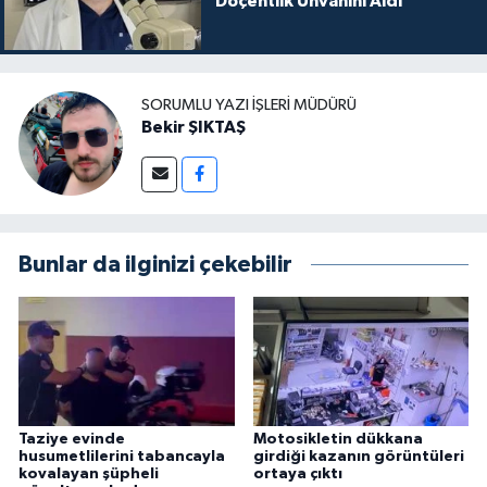
Doçentlik Unvanını Aldı
SORUMLU YAZI İŞLERI MÜDÜRÜ
Bekir ŞIKTAŞ
Bunlar da ilginizi çekebilir
Taziye evinde
Motosikletin dükkana
husumetlilerini tabancayla
girdiği kazanın görüntüleri
kovalayan şüpheli
ortaya çıktı