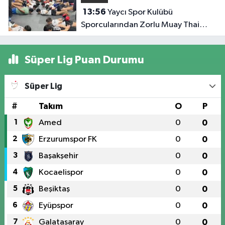
13:56
Yaycı Spor Kulübü
Sporcularından Zorlu Muay Thai
Eğitimi
Süper Lig Puan Durumu
Süper Lig
#
Takım
O
P
1
Amed
0
0
2
Erzurumspor FK
0
0
3
Başakşehir
0
0
4
Kocaelispor
0
0
5
Beşiktaş
0
0
6
Eyüpspor
0
0
7
Galatasaray
0
0