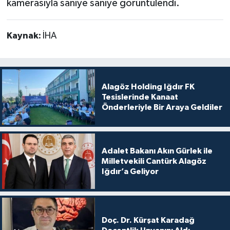
kamerasıyla saniye saniye görüntülendi.
Kaynak:
İHA
Alagöz Holding Iğdır FK
Tesislerinde Kanaat
Önderleriyle Bir Araya Geldiler
Adalet Bakanı Akın Gürlek ile
Milletvekili Cantürk Alagöz
Iğdır’a Geliyor
Doç. Dr. Kürşat Karadağ