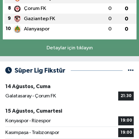
8
Çorum FK
0
0
9
Gaziantep FK
0
0
10
Alanyaspor
0
0
Detaylar için tıklayın
Süper Lig Fikstür
14 Ağustos, Cuma
Galatasaray - Çorum FK
21:30
15 Ağustos, Cumartesi
Konyaspor - Rizespor
19:00
Kasımpaşa - Trabzonspor
19:00