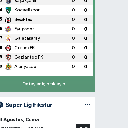
3
Başakşehir
0
0
4
Kocaelispor
0
0
5
Beşiktaş
0
0
6
Eyüpspor
0
0
7
Galatasaray
0
0
8
Çorum FK
0
0
9
Gaziantep FK
0
0
0
Alanyaspor
0
0
Detaylar için tıklayın
Süper Lig Fikstür
4 Ağustos, Cuma