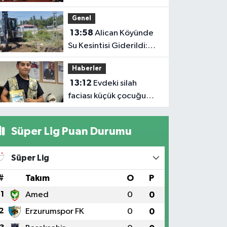
Genel
13:58
Alican Köyünde
Su Kesintisi Giderildi:
Ekipler Anında
Haberler
Müdahale Etti
13:12
Evdeki silah
faciası küçük çocuğu
hayattan kopardı
Süper Lig Puan Durumu
Süper Lig
#
Takım
O
P
1
Amed
0
0
2
Erzurumspor FK
0
0