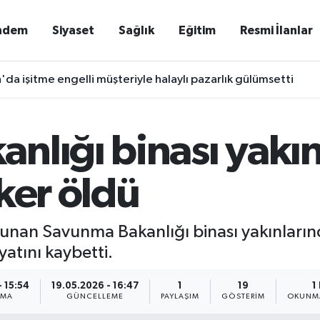
ndem
Siyaset
Sağlık
Eğitim
Resmi İlanlar
'da işitme engelli müşteriyle halaylı pazarlık gülümsetti
nlığı binası yakın
ker öldü
lunan Savunma Bakanlığı binası yakınların
yatını kaybetti.
- 15:54
19.05.2026 - 16:47
1
19
1
NMA
GÜNCELLEME
PAYLAŞIM
GÖSTERIM
OKUNMA