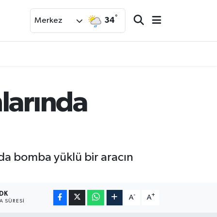
°
34
Merkez
larında
da bomba yüklü bir aracın
 DK
-
+
A
A
 SÜRESI