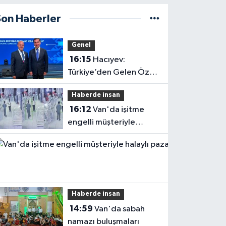
Son Haberler
Genel
16:15
Hacıyev:
Türkiye’den Gelen Öz
Evine Gelir
Haberde insan
16:12
Van'da işitme
engelli müşteriyle
halaylı pazarlık
gülümsetti
Haberde insan
14:59
Van'da sabah
namazı buluşmaları