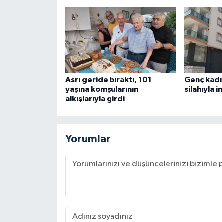
Asrı geride bıraktı, 101
Genç kadı
yaşına komşularının
silahıyla i
alkışlarıyla girdi
Yorumlar