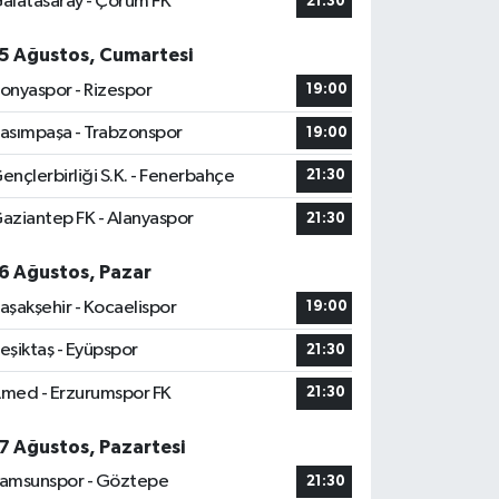
alatasaray - Çorum FK
21:30
5 Ağustos, Cumartesi
onyaspor - Rizespor
19:00
asımpaşa - Trabzonspor
19:00
ençlerbirliği S.K. - Fenerbahçe
21:30
aziantep FK - Alanyaspor
21:30
6 Ağustos, Pazar
aşakşehir - Kocaelispor
19:00
eşiktaş - Eyüpspor
21:30
med - Erzurumspor FK
21:30
7 Ağustos, Pazartesi
amsunspor - Göztepe
21:30