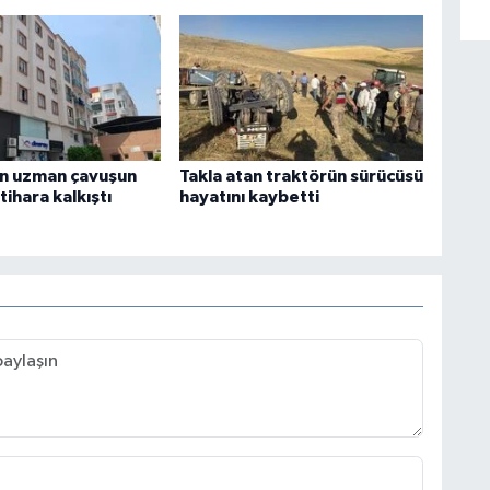
n uzman çavuşun
Takla atan traktörün sürücüsü
ntihara kalkıştı
hayatını kaybetti