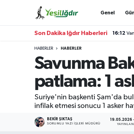
Genel
Gü
Iğdır Nöbetçi Eczaneler
Son Dakika Iğdır Haberleri
16:12
Van
Iğdır Hava Durumu
HABERLER
HABERLER
İğdir Namaz Vakitleri
Savunma Baka
Iğdır Trafik Yoğunluk Haritası
patlama: 1 as
Süper Lig Puan Durumu ve Fikstür
Suriye'nin başkenti Şam'da bu
Tüm Manşetler
infilak etmesi sonucu 1 asker ha
Son Dakika Haberleri
BEKIR ŞIKTAŞ
19.05.2026 
SORUMLU YAZI İŞLERI MÜDÜRÜ
YAYINLA
Haber Arşivi