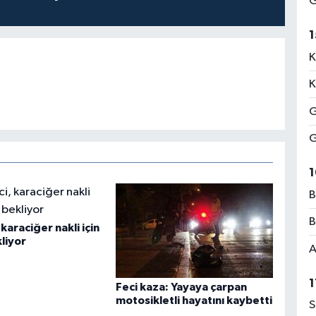
G
1
K
K
G
G
1
B
B
karaciğer nakli için
liyor
A
1
Feci kaza: Yayaya çarpan
motosikletli hayatını kaybetti
S