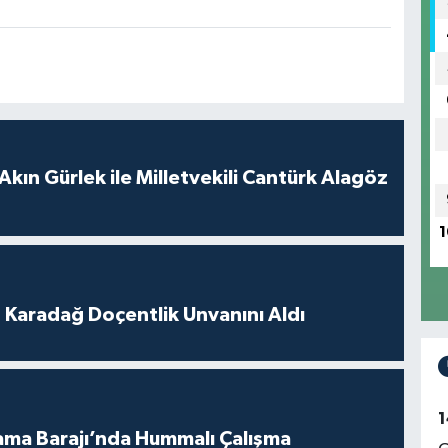
Akın Gürlek ile Milletvekili Cantürk Alagöz
1
t Karadağ Doçentlik Unvanını Aldı
1
ama Barajı’nda Hummalı Çalışma