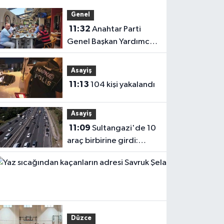
Genel
11:32
Anahtar Parti
Genel Başkan Yardımcısı
Demiröz, Iğdır’da Basın
Mensuplarıyla Buluştu
Asayiş
11:13
104 kişi yakalandı
Asayiş
11:09
Sultangazi'de 10
araç birbirine girdi:
Trafik yoğunluğu
Çevr
havadan görüntülendi
11:0
sıcağ
kaçan
adres
Düzce