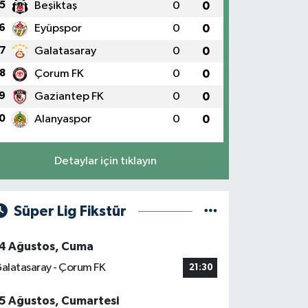
5
Beşiktaş
0
0
6
Eyüpspor
0
0
7
Galatasaray
0
0
8
Çorum FK
0
0
9
Gaziantep FK
0
0
0
Alanyaspor
0
0
Detaylar için tıklayın
Süper Lig Fikstür
4 Ağustos, Cuma
alatasaray - Çorum FK
21:30
5 Ağustos, Cumartesi