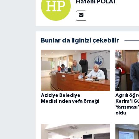
Hatem POLAT
Bunlar da ilginizi çekebilir
Aziziye Belediye
Ağrılı öğr
Meclisi'nden vefa örneği
Kerim'i G
Yarışması'
oldu