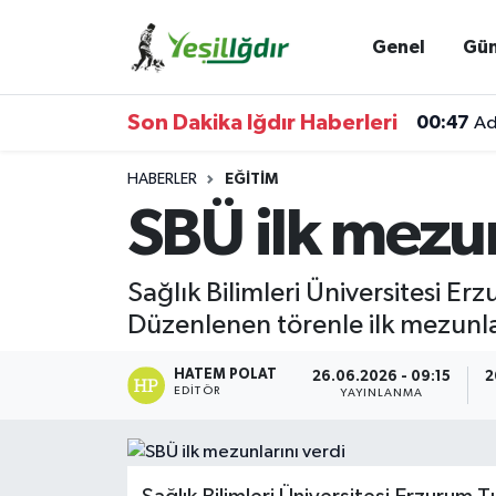
Genel
Gü
Iğdır Nöbetçi Eczaneler
Son Dakika Iğdır Haberleri
00:47
Ad
Iğdır Hava Durumu
HABERLER
EĞITIM
İğdir Namaz Vakitleri
SBÜ ilk mezun
Iğdır Trafik Yoğunluk Haritası
Sağlık Bilimleri Üniversitesi E
Süper Lig Puan Durumu ve Fikstür
Düzenlenen törenle ilk mezunla
Tüm Manşetler
HATEM POLAT
26.06.2026 - 09:15
2
EDITÖR
YAYINLANMA
Son Dakika Haberleri
Haber Arşivi