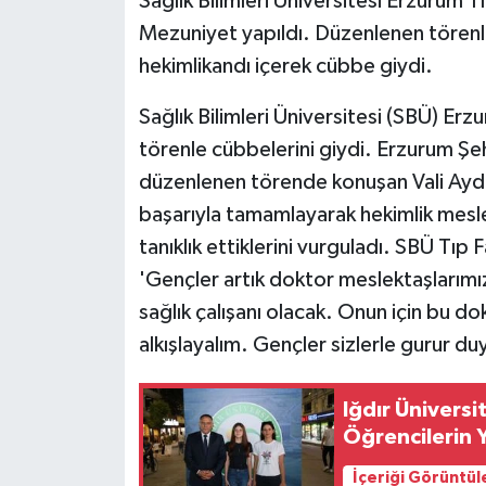
Sağlık Bilimleri Üniversitesi Erzurum 
Mezuniyet yapıldı. Düzenlenen törenl
hekimlikandı içerek cübbe giydi.
Sağlık Bilimleri Üniversitesi (SBÜ) Er
törenle cübbelerini giydi. Erzurum Ş
düzenlenen törende konuşan Vali Aydın
başarıyla tamamlayarak hekimlik mesleğ
tanıklık ettiklerini vurguladı. SBÜ Tıp
'Gençler artık doktor meslektaşlarımı
sağlık çalışanı olacak. Onun için bu do
alkışlayalım. Gençler sizlerle gurur d
Iğdır Ünivers
Öğrencilerin 
İçeriği Görüntül