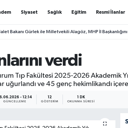
ndem
Siyaset
Sağlık
Eğitim
Resmi İlanlar
alet Bakanı Gürlek ile Milletvekili Alagöz, MHP İl Başkanlığını
larını verdi
rzurum Tıp Fakültesi 2025-2026 Akademik Yı
r uğurlandı ve 45 genç hekimlikandı içere
6.06.2026 - 12:14
12
1 DK
GÜNCELLEME
GÖSTERIM
OKUNMA SÜRESI