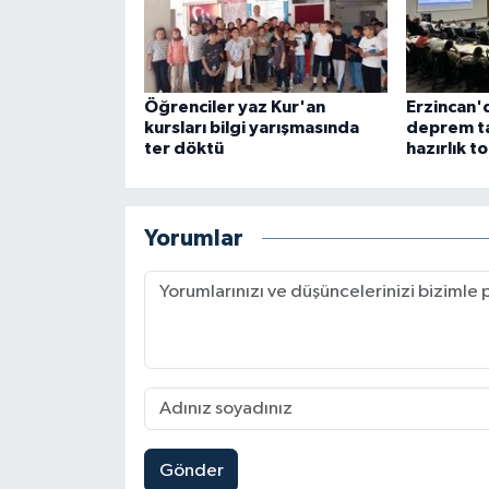
Öğrenciler yaz Kur'an
Erzincan'
kursları bilgi yarışmasında
deprem ta
ter döktü
hazırlık t
Yorumlar
Gönder