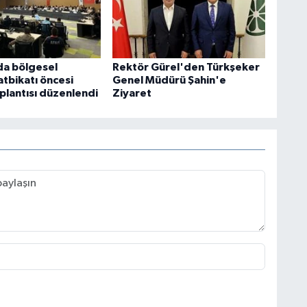
da bölgesel
Rektör Gürel'den Türkşeker
tbikatı öncesi
Genel Müdürü Şahin'e
oplantısı düzenlendi
Ziyaret