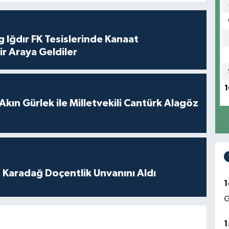
 Iğdır FK Tesislerinde Kanaat
ir Araya Geldiler
1
Akın Gürlek ile Milletvekili Cantürk Alagöz
t Karadağ Doçentlik Unvanını Aldı
1
G
1