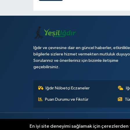
Iğdır ve çevresine dair en güncel haberler, etkinlikle
bilgilerle sizlere hizmet vermekten mutluluk duyuyo
Sorularınız ve önerileriniz için bizimle iletişime
geçebilirsiniz.
Iğdır Nöbetçi Eczaneler
Iğ
Puan Durumu ve Fikstür
Tü
Künye
İletişim
Çerez Politikası
Gizlilik ilkeleri
En iyi site deneyimi sağlamak için çerezlerden f