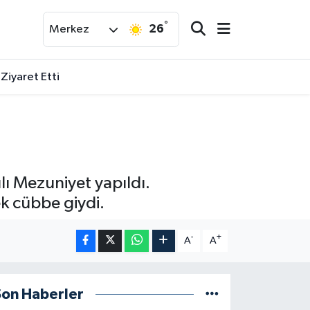
°
26
Merkez
 Ziyaret Etti
lı Mezuniyet yapıldı.
k cübbe giydi.
-
+
A
A
Son Haberler