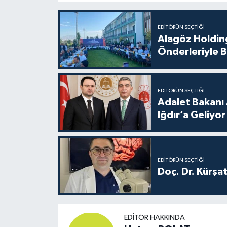
EDITÖRÜN SEÇTIĞI
Alagöz Holding
Önderleriyle B
EDITÖRÜN SEÇTIĞI
Adalet Bakanı 
Iğdır’a Geliyor
EDITÖRÜN SEÇTIĞI
Doç. Dr. Kürşa
EDITÖR HAKKINDA