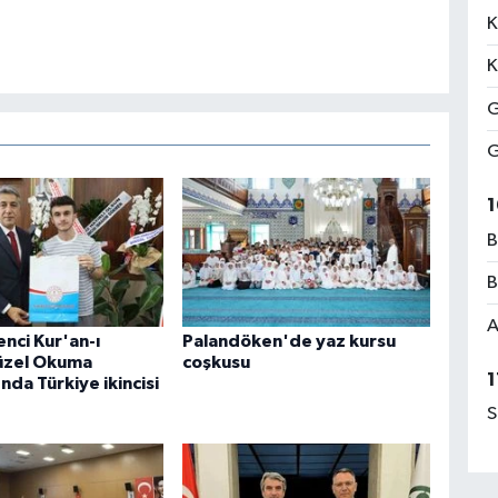
K
K
G
G
1
B
B
A
enci Kur'an-ı
Palandöken'de yaz kursu
üzel Okuma
coşkusu
1
nda Türkiye ikincisi
S