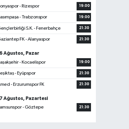
onyaspor - Rizespor
19:00
asımpaşa - Trabzonspor
19:00
ençlerbirliği S.K. - Fenerbahçe
21:30
aziantep FK - Alanyaspor
21:30
6 Ağustos, Pazar
aşakşehir - Kocaelispor
19:00
eşiktaş - Eyüpspor
21:30
med - Erzurumspor FK
21:30
7 Ağustos, Pazartesi
amsunspor - Göztepe
21:30