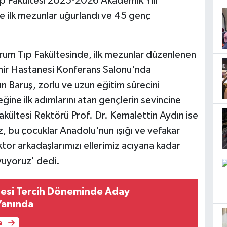
Tıp Fakültesi 2025-2026 Akademik Yılı
e ilk mezunlar uğurlandı ve 45 genç
zurum Tıp Fakültesinde, ilk mezunlar düzenlenen
ehir Hastanesi Konferans Salonu'nda
 Baruş, zorlu ve uzun eğitim sürecini
ine ilk adımlarını atan gençlerin sevincine
 Fakültesi Rektörü Prof. Dr. Kemalettin Aydın ise
z, bu çocuklar Anadolu'nun ışığı ve vefakar
ktor arkadaşlarımızı ellerimiz acıyana kadar
uyuyoruz' dedi.
itesi Tercih Döneminde Aday
Yanında
e