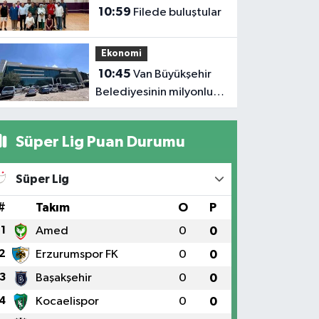
Savru
10:59
Filede buluştular
Şelale
oldu
Ekonomi
10:45
Van Büyükşehir
Belediyesinin milyonluk
yatırımı yılan hikayesine
döndü
Süper Lig Puan Durumu
Süper Lig
#
Takım
O
P
1
Amed
0
0
2
Erzurumspor FK
0
0
3
Başakşehir
0
0
4
Kocaelispor
0
0