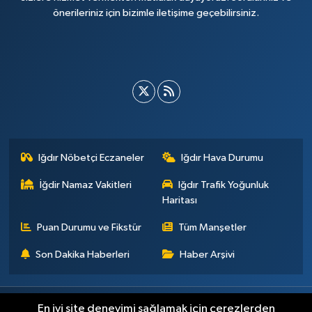
önerileriniz için bizimle iletişime geçebilirsiniz.
Iğdır Nöbetçi Eczaneler
Iğdır Hava Durumu
İğdir Namaz Vakitleri
Iğdır Trafik Yoğunluk
Haritası
Puan Durumu ve Fikstür
Tüm Manşetler
Son Dakika Haberleri
Haber Arşivi
Künye
İletişim
Çerez Politikası
Gizlilik ilkeleri
En iyi site deneyimi sağlamak için çerezlerden