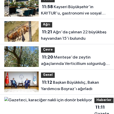
11:58
Kayseri Büyükşehir'in
KAYTUR'u, gastronomi ve sosyal
yaşamın güçlü adresi
Ağrı
11:21
Ağrı'da çalınan 22 büyükbaş
hayvandan 15'i bulundu
Çevre
11:20
Menteşe'de zeytin
ağaçlarında Verticillium solgunluğu
kontrolleri yapıldı
Genel
11:12
Başkan Büyükkılıç, Bakan
Yardımcısı Boyraz'ı ağırladı
Haberler
11:11
Gazeteci,