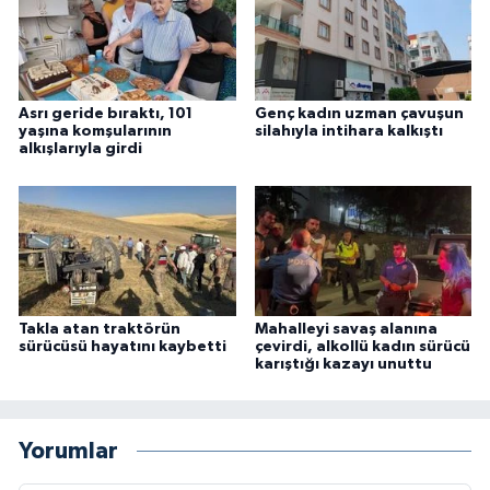
Asrı geride bıraktı, 101
Genç kadın uzman çavuşun
yaşına komşularının
silahıyla intihara kalkıştı
alkışlarıyla girdi
Takla atan traktörün
Mahalleyi savaş alanına
sürücüsü hayatını kaybetti
çevirdi, alkollü kadın sürücü
karıştığı kazayı unuttu
Yorumlar