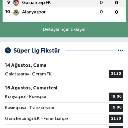
9
Gaziantep FK
0
0
10
Alanyaspor
0
0
Detaylar için tıklayın
Süper Lig Fikstür
14 Ağustos, Cuma
Galatasaray - Çorum FK
21:30
15 Ağustos, Cumartesi
Konyaspor - Rizespor
19:00
Kasımpaşa - Trabzonspor
19:00
Gençlerbirliği S.K. - Fenerbahçe
21:30