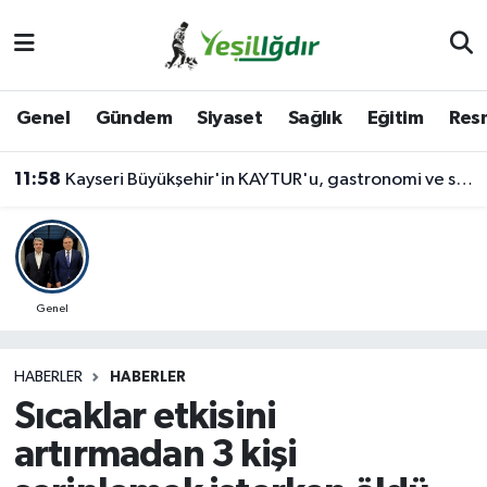
Iğdır Nöbetçi Eczaneler
Genel
Gündem
Siyaset
Sağlık
Eğitim
Resm
Iğdır Hava Durumu
11:58
Kayseri Büyükşehir'in KAYTUR'u, gastronomi ve sosyal yaşamın güçlü adresi
İğdir Namaz Vakitleri
Iğdır Trafik Yoğunluk Haritası
Süper Lig Puan Durumu ve Fikstür
Genel
Tüm Manşetler
HABERLER
HABERLER
Sıcaklar etkisini
Son Dakika Haberleri
artırmadan 3 kişi
Haber Arşivi