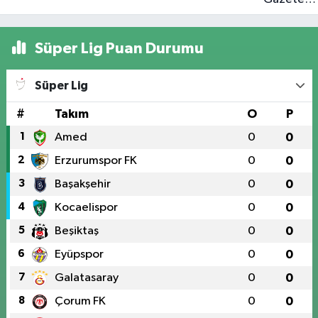
karaciğer
nakli için
Süper Lig Puan Durumu
donör
bekliyor
Süper Lig
#
Takım
O
P
1
Amed
0
0
2
Erzurumspor FK
0
0
3
Başakşehir
0
0
4
Kocaelispor
0
0
5
Beşiktaş
0
0
6
Eyüpspor
0
0
7
Galatasaray
0
0
8
Çorum FK
0
0