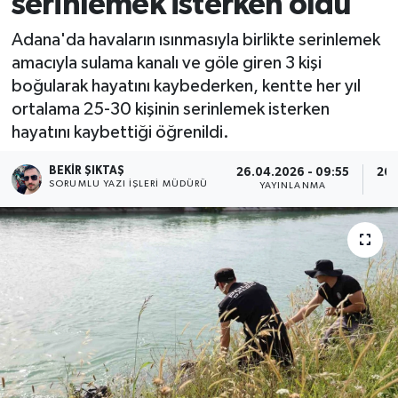
serinlemek isterken öldü
Adana'da havaların ısınmasıyla birlikte serinlemek
amacıyla sulama kanalı ve göle giren 3 kişi
boğularak hayatını kaybederken, kentte her yıl
ortalama 25-30 kişinin serinlemek isterken
hayatını kaybettiği öğrenildi.
BEKIR ŞIKTAŞ
26.04.2026 - 09:55
26.
SORUMLU YAZI İŞLERI MÜDÜRÜ
YAYINLANMA