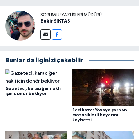
SORUMLU YAZI İŞLERI MÜDÜRÜ
Bekir ŞIKTAŞ
Bunlar da ilginizi çekebilir
Gazeteci, karaciğer nakli
için donör bekliyor
Feci kaza: Yayaya çarpan
motosikletli hayatını
kaybetti