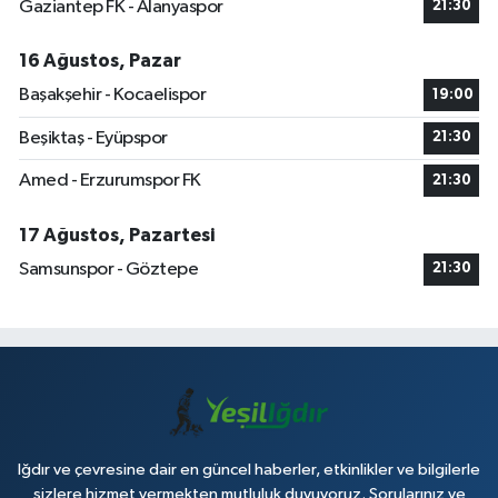
Gaziantep FK - Alanyaspor
21:30
16 Ağustos, Pazar
Başakşehir - Kocaelispor
19:00
Beşiktaş - Eyüpspor
21:30
Amed - Erzurumspor FK
21:30
17 Ağustos, Pazartesi
Samsunspor - Göztepe
21:30
Iğdır ve çevresine dair en güncel haberler, etkinlikler ve bilgilerle
sizlere hizmet vermekten mutluluk duyuyoruz. Sorularınız ve