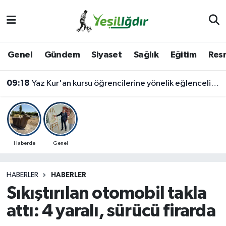
Iğdır Nöbetçi Eczaneler
Genel
Gündem
Siyaset
Sağlık
Eğitim
Resm
Iğdır Hava Durumu
09:18
Yaz Kur'an kursu öğrencilerine yönelik eğlenceli ve eğitici etkinlik
İğdir Namaz Vakitleri
Iğdır Trafik Yoğunluk Haritası
Süper Lig Puan Durumu ve Fikstür
Haberde
Genel
Tüm Manşetler
HABERLER
HABERLER
Sıkıştırılan otomobil takla
Son Dakika Haberleri
attı: 4 yaralı, sürücü firarda
Haber Arşivi