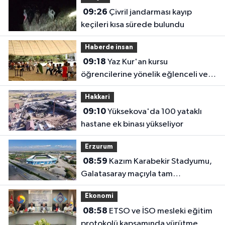
09:26
Çivril jandarması kayıp
keçileri kısa sürede bulundu
Haberde insan
09:18
Yaz Kur'an kursu
öğrencilerine yönelik eğlenceli ve
eğitici etkinlik
Hakkari
09:10
Yüksekova'da 100 yataklı
hastane ek binası yükseliyor
Erzurum
08:59
Kazım Karabekir Stadyumu,
Galatasaray maçıyla tam
kapasiteyle kapılarını açacak
Ekonomi
08:58
ETSO ve İSO mesleki eğitim
protokolü kapsamında yürütme