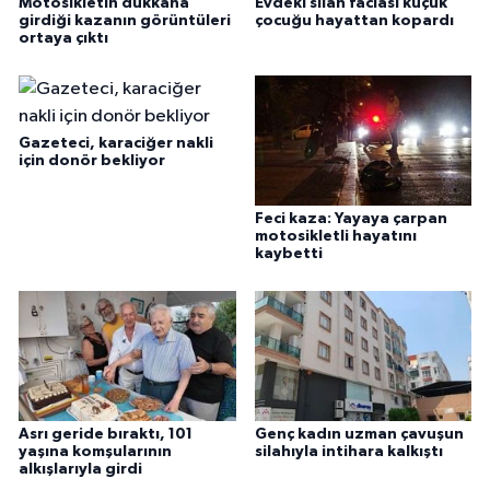
Motosikletin dükkana
Evdeki silah faciası küçük
girdiği kazanın görüntüleri
çocuğu hayattan kopardı
ortaya çıktı
Gazeteci, karaciğer nakli
için donör bekliyor
Feci kaza: Yayaya çarpan
motosikletli hayatını
kaybetti
Asrı geride bıraktı, 101
Genç kadın uzman çavuşun
yaşına komşularının
silahıyla intihara kalkıştı
alkışlarıyla girdi