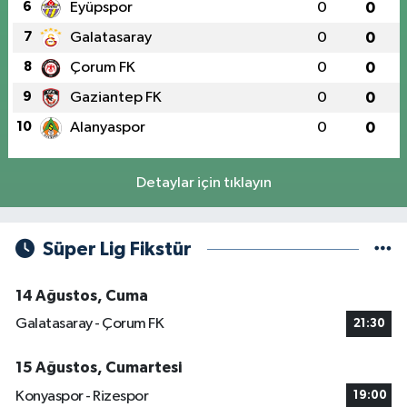
6
Eyüpspor
0
0
7
Galatasaray
0
0
8
Çorum FK
0
0
9
Gaziantep FK
0
0
10
Alanyaspor
0
0
Detaylar için tıklayın
Süper Lig Fikstür
14 Ağustos, Cuma
Galatasaray - Çorum FK
21:30
15 Ağustos, Cumartesi
Konyaspor - Rizespor
19:00