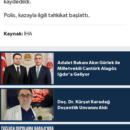
kaydedildi.
Polis, kazayla ilgili tahkikat başlattı.
Kaynak:
İHA
Adalet Bakanı Akın Gürlek ile
Milletvekili Cantürk Alagöz
Iğdır’a Geliyor
Doç. Dr. Kürşat Karadağ
Doçentlik Unvanını Aldı