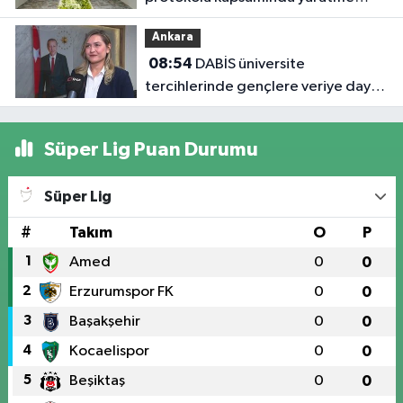
kurulu toplandı
Ankara
08:54
DABİS üniversite
tercihlerinde gençlere veriye dayalı
rehberlik sunuyor
Süper Lig Puan Durumu
Süper Lig
#
Takım
O
P
1
Amed
0
0
2
Erzurumspor FK
0
0
3
Başakşehir
0
0
4
Kocaelispor
0
0
5
Beşiktaş
0
0