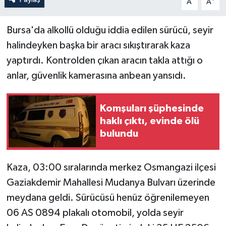
A
A
Bursa'da alkollü olduğu iddia edilen sürücü, seyir
halindeyken başka bir aracı sıkıştırarak kaza
yaptırdı. Kontrolden çıkan aracın takla attığı o
anlar, güvenlik kamerasına anbean yansıdı.
Komşuları şüphesinde
haklı çıktı, evinde ölü
bulundu
Kaza, 03:00 sıralarında merkez Osmangazi ilçesi
Gaziakdemir Mahallesi Mudanya Bulvarı üzerinde
meydana geldi. Sürücüsü henüz öğrenilemeyen
06 AS 0894 plakalı otomobil, yolda seyir