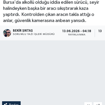
Bursa'da alkollü olduğu iddia edilen sürücü, seyir
halindeyken başka bir aracı sıkıştırarak kaza
yaptırdı. Kontrolden çıkan aracın takla attığı o
anlar, güvenlik kamerasına anbean yansıdı.
BEKIR ŞIKTAŞ
13.06.2026 - 04:18
13.0
SORUMLU YAZI İŞLERI MÜDÜRÜ
YAYINLANMA
Paylaş
-
+