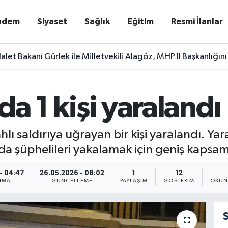
ndem
Siyaset
Sağlık
Eğitim
Resmi İlanlar
alet Bakanı Gürlek ile Milletvekili Alagöz, MHP İl Başkanlığını
'da 1 kişi yaralandı
lahlı saldırıya uğrayan bir kişi yaralandı. 
a da şüphelileri yakalamak için geniş kapsam
- 04:47
26.05.2026 - 08:02
1
12
NMA
GÜNCELLEME
PAYLAŞIM
GÖSTERIM
OKUN