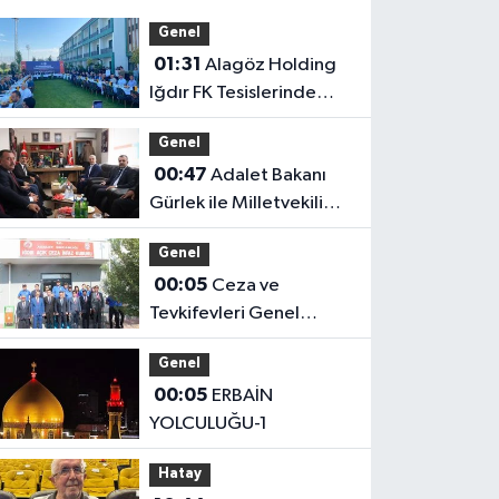
Genel
01:31
Alagöz Holding
Iğdır FK Tesislerinde
Kanaat Önderleriyle Bir
Genel
Araya Geldiler
00:47
Adalet Bakanı
Gürlek ile Milletvekili
Alagöz, MHP İl
Genel
Başkanlığını Ziyaret Etti
00:05
Ceza ve
Tevkifevleri Genel
Müdürü Çelebi
Genel
Yılmaz’dan Iğdır’daki
00:05
ERBAİN
Kurumlara Ziyaret ve
YOLCULUĞU-1
Üretim İncelemesi
Hatay