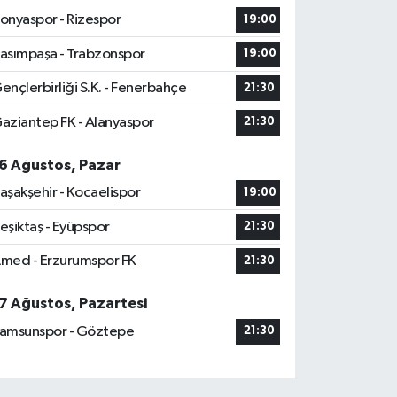
onyaspor - Rizespor
19:00
asımpaşa - Trabzonspor
19:00
ençlerbirliği S.K. - Fenerbahçe
21:30
aziantep FK - Alanyaspor
21:30
6 Ağustos, Pazar
aşakşehir - Kocaelispor
19:00
eşiktaş - Eyüpspor
21:30
med - Erzurumspor FK
21:30
7 Ağustos, Pazartesi
amsunspor - Göztepe
21:30