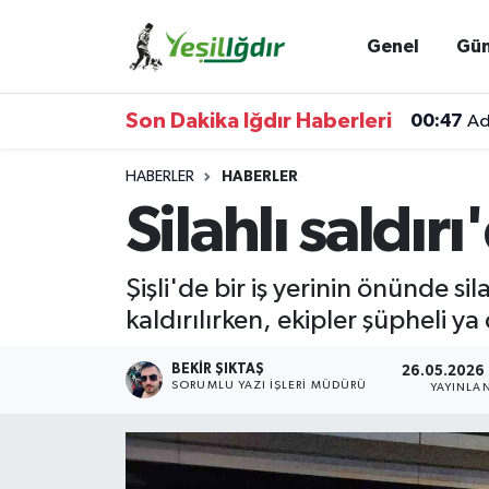
Genel
Gü
Iğdır Nöbetçi Eczaneler
Son Dakika Iğdır Haberleri
00:47
Ad
Iğdır Hava Durumu
HABERLER
HABERLER
İğdir Namaz Vakitleri
Silahlı saldırı
Iğdır Trafik Yoğunluk Haritası
Şişli'de bir iş yerinin önünde si
Süper Lig Puan Durumu ve Fikstür
kaldırılırken, ekipler şüpheli y
Tüm Manşetler
BEKIR ŞIKTAŞ
26.05.2026 
SORUMLU YAZI İŞLERI MÜDÜRÜ
YAYINLA
Son Dakika Haberleri
Haber Arşivi