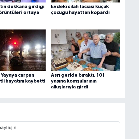
tin dükkana girdiği
Evdeki silah faciası küçük
örüntüleri ortaya
çocuğu hayattan kopardı
: Yayaya çarpan
Asrı geride bıraktı, 101
li hayatını kaybetti
yaşına komşularının
alkışlarıyla girdi