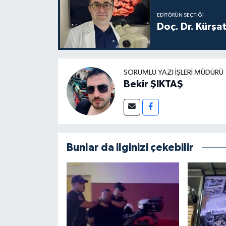
EDITÖRÜN SEÇTIĞI
Doç. Dr. Kürşa
SORUMLU YAZI İŞLERI MÜDÜRÜ
Bekir ŞIKTAŞ
Bunlar da ilginizi çekebilir