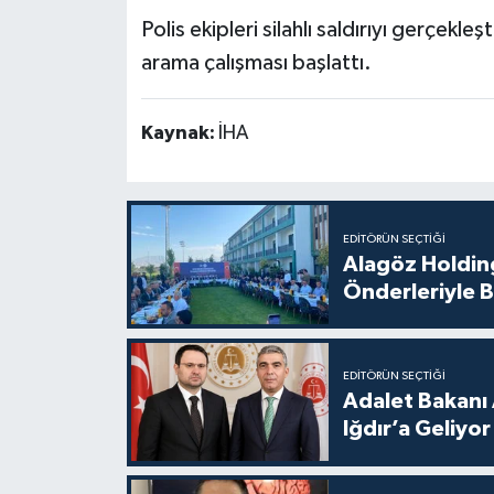
Polis ekipleri silahlı saldırıyı gerçekleş
arama çalışması başlattı.
Kaynak:
İHA
EDITÖRÜN SEÇTIĞI
Alagöz Holding
Önderleriyle B
EDITÖRÜN SEÇTIĞI
Adalet Bakanı 
Iğdır’a Geliyor