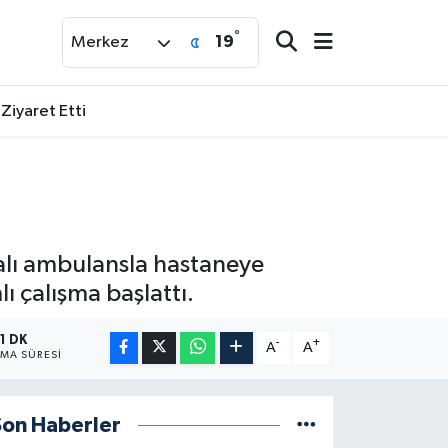
°
19
Merkez
 Ziyaret Etti
Yaralı ambulansla hastaneye
lı çalışma başlattı.
1 DK
-
+
A
A
MA SÜRESI
Son Haberler