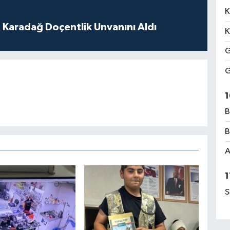
K
t Karadağ Doçentlik Unvanını Aldı
K
G
G
1
B
B
A
1
S