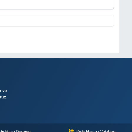
r ve
ruz.
dır Hava Durumu
İğdir Namaz Vakitleri