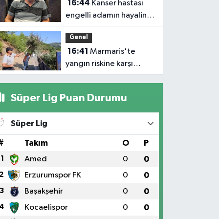
16:44
Kanser hastası
engelli adamın hayalini
bile kuramadığı evine
Genel
kavuşunca döktüğü
16:41
Marmaris'te
gözyaşı duygulandırdı
yangın riskine karşı
kapsamlı temizlik
Süper Lig Puan Durumu
Süper Lig
#
Takım
O
P
1
Amed
0
0
2
Erzurumspor FK
0
0
3
Başakşehir
0
0
4
Kocaelispor
0
0