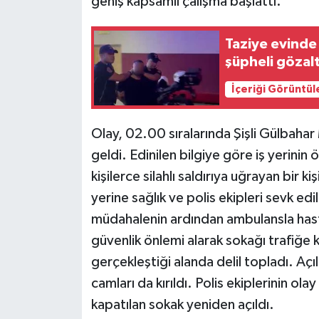
geniş kapsamlı çalışma başlattı.
Taziye evinde
şüpheli gözalt
İçeriği Görüntül
Olay, 02.00 sıralarında Şişli Gülbahar
geldi. Edinilen bilgiye göre iş yerinin
kişilerce silahlı saldırıya uğrayan bir k
yerine sağlık ve polis ekipleri sevk edil
müdahalenin ardından ambulansla hasta
güvenlik önlemi alarak sokağı trafiğe k
gerçekleştiği alanda delil topladı. Açı
camları da kırıldı. Polis ekiplerinin ol
kapatılan sokak yeniden açıldı.