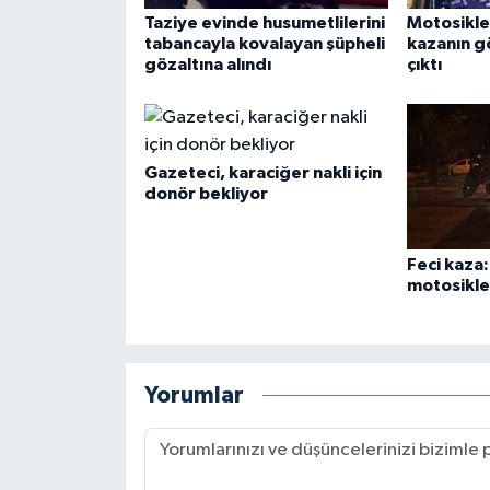
Taziye evinde husumetlilerini
Motosikle
tabancayla kovalayan şüpheli
kazanın g
gözaltına alındı
çıktı
Gazeteci, karaciğer nakli için
donör bekliyor
Feci kaza
motosiklet
Yorumlar