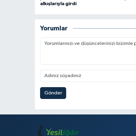
alkışlarıyla girdi
Yorumlar
Gönder