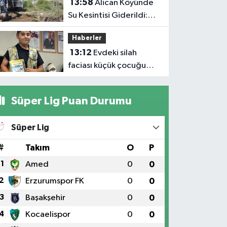
13:58
Alican Köyünde
Su Kesintisi Giderildi:
Ekipler Anında
Haberler
Müdahale Etti
13:12
Evdeki silah
faciası küçük çocuğu
hayattan kopardı
Süper Lig Puan Durumu
Süper Lig
#
Takım
O
P
1
Amed
0
0
2
Erzurumspor FK
0
0
3
Başakşehir
0
0
4
Kocaelispor
0
0