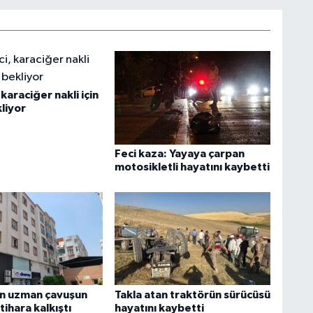
karaciğer nakli için
liyor
Feci kaza: Yayaya çarpan
motosikletli hayatını kaybetti
n uzman çavuşun
Takla atan traktörün sürücüsü
ntihara kalkıştı
hayatını kaybetti