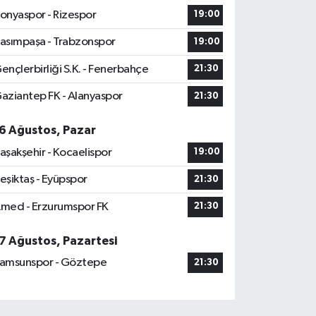
onyaspor - Rizespor
19:00
asımpaşa - Trabzonspor
19:00
ençlerbirliği S.K. - Fenerbahçe
21:30
aziantep FK - Alanyaspor
21:30
6 Ağustos, Pazar
aşakşehir - Kocaelispor
19:00
eşiktaş - Eyüpspor
21:30
med - Erzurumspor FK
21:30
7 Ağustos, Pazartesi
amsunspor - Göztepe
21:30