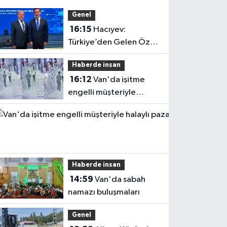
Genel
16:15
Hacıyev:
Türkiye’den Gelen Öz
Evine Gelir
Haberde insan
16:12
Van'da işitme
engelli müşteriyle
halaylı pazarlık
gülümsetti
Haberde insan
14:59
Van'da sabah
namazı buluşmaları
Genel