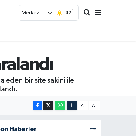
°
37
Merkez
aralandı
 eden bir site sakini ile
landı.
-
+
A
A
Son Haberler