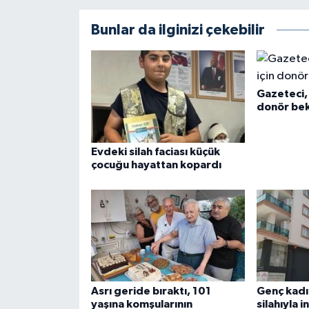
Bunlar da ilginizi çekebilir
Gazeteci, 
donör bek
Evdeki silah faciası küçük
çocuğu hayattan kopardı
Asrı geride bıraktı, 101
Genç kadı
yaşına komşularının
silahıyla i