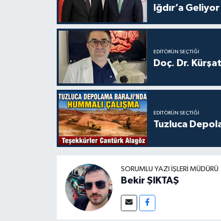
Iğdır’a Geliyor
EDITÖRÜN SEÇTIĞI
Doç. Dr. Kürşa
EDITÖRÜN SEÇTIĞI
Tuzluca Depol
SORUMLU YAZI İŞLERI MÜDÜRÜ
Bekir ŞIKTAŞ