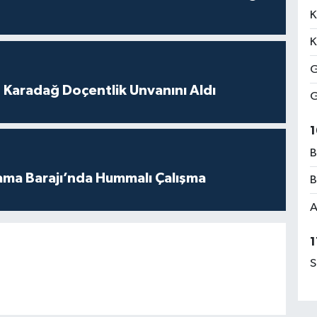
K
K
G
t Karadağ Doçentlik Unvanını Aldı
G
1
B
ama Barajı’nda Hummalı Çalışma
B
A
1
S