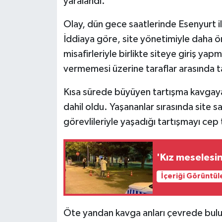
yaralandı.
Olay, dün gece saatlerinde Esenyurt i
İddiaya göre, site yönetimiyle daha ön
misafirleriyle birlikte siteye giriş yapm
vermemesi üzerine taraflar arasında ta
Kısa sürede büyüyen tartışma kavgaya 
dahil oldu. Yaşananlar sırasında site sa
görevlileriyle yaşadığı tartışmayı cep
'Kız meselesin
İçeriği Görüntül
Öte yandan kavga anları çevrede bulu