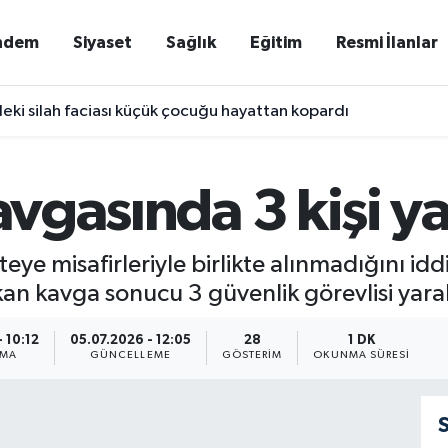
ndem
Siyaset
Sağlık
Eğitim
Resmi İlanlar
eki silah faciası küçük çocuğu hayattan kopardı
kavgasında 3 kişi y
eye misafirleriyle birlikte alınmadığını iddia
ıkan kavga sonucu 3 güvenlik görevlisi yara
 10:12
05.07.2026 - 12:05
28
1 DK
NMA
GÜNCELLEME
GÖSTERIM
OKUNMA SÜRESI