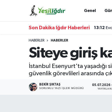
Genel
Gü
Iğdır Nöbetçi Eczaneler
Son Dakika Iğdır Haberleri
13:12
Evd
Iğdır Hava Durumu
HABERLER
HABERLER
İğdir Namaz Vakitleri
Siteye giriş 
Iğdır Trafik Yoğunluk Haritası
İstanbul Esenyurt'ta yaşadığı sit
Süper Lig Puan Durumu ve Fikstür
güvenlik görevlileri arasında ç
Tüm Manşetler
BEKIR ŞIKTAŞ
05.07.2026 -
SORUMLU YAZI İŞLERI MÜDÜRÜ
YAYINLA
Son Dakika Haberleri
Haber Arşivi