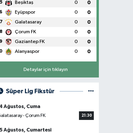
5
Beşiktaş
0
0
6
Eyüpspor
0
0
7
Galatasaray
0
0
8
Çorum FK
0
0
9
Gaziantep FK
0
0
0
Alanyaspor
0
0
Detaylar için tıklayın
Süper Lig Fikstür
4 Ağustos, Cuma
alatasaray - Çorum FK
21:30
5 Ağustos, Cumartesi