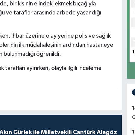
, bir kişinin elindeki ekmek bıçağıyla
ğü ve taraflar arasında arbede yaşandığı
en, ihbar üzerine olay yerine polis ve sağlık
ekiplerinin ilk müdahalesinin ardından hastaneye
1
inin bulunmadığı öğrenildi.
arafları ayırırken, olayla ilgili inceleme
1
G
Akın Gürlek ile Milletvekili Cantürk Alagöz
1