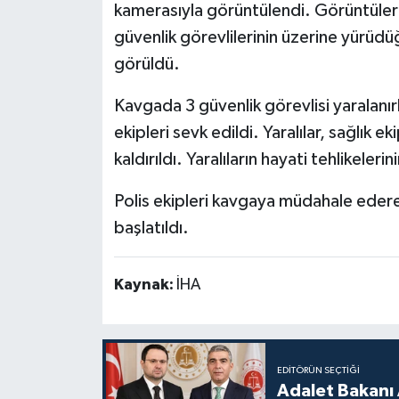
kamerasıyla görüntülendi. Görüntülerde
güvenlik görevlilerinin üzerine yürüdü
görüldü.
Kavgada 3 güvenlik görevlisi yaralanırk
ekipleri sevk edildi. Yaralılar, sağlık 
kaldırıldı. Yaralıların hayati tehlikeler
Polis ekipleri kavgaya müdahale ederek t
başlatıldı.
Kaynak:
İHA
EDITÖRÜN SEÇTIĞI
Adalet Bakanı 