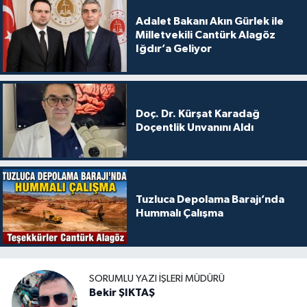
Adalet Bakanı Akın Gürlek ile
Milletvekili Cantürk Alagöz
Iğdır’a Geliyor
Doç. Dr. Kürşat Karadağ
Doçentlik Unvanını Aldı
Tuzluca Depolama Barajı’nda
Hummalı Çalışma
SORUMLU YAZI İŞLERI MÜDÜRÜ
Bekir ŞIKTAŞ