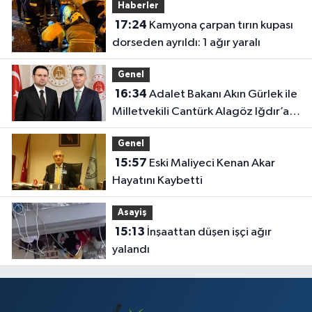
Haberler
17:24
Kamyona çarpan tırın kupası
dorseden ayrıldı: 1 ağır yaralı
Genel
16:34
Adalet Bakanı Akın Gürlek ile
Milletvekili Cantürk Alagöz Iğdır’a
Geliyor
Genel
15:57
Eski Maliyeci Kenan Akar
Hayatını Kaybetti
Asayiş
15:13
İnşaattan düşen işçi ağır
yalandı