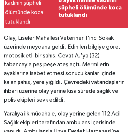
8 aylık hamile kadının
şüpheli ölümünde koca
tutuklandı
Olay, Liseler Mahallesi Veteriner 1'inci Sokak
üzerinde meydana geldi. Edinilen bilgiye göre,
motosikletli bir şahıs, Cevat A.'ya (32)
tabancayla peş peşe ateş açtı. Mermilerin
ayaklarına isabet etmesi sonucu kanlar içinde
kalan şahıs, yere yığıldı. Çevredeki vatandaşların
ihbarı üzerine olay yerine kısa sürede sağlık ve
polis ekipleri sevk edildi.
Yaralıya ilk müdahale, olay yerine gelen 112 Acil
Sağlık ekipleri tarafından ambulans içerisinde
yapıldı. Ambulansla Ünye Devlet Hastanesi'ne