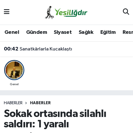
Iğdır Nöbetçi Eczaneler
Genel
Gündem
Siyaset
Sağlık
Eğitim
Resm
Iğdır Hava Durumu
00:42
Sanatkârlarla Kucaklaştı
İğdir Namaz Vakitleri
Iğdır Trafik Yoğunluk Haritası
Süper Lig Puan Durumu ve Fikstür
Genel
Tüm Manşetler
HABERLER
HABERLER
Sokak ortasında silahlı
Son Dakika Haberleri
saldırı: 1 yaralı
Haber Arşivi