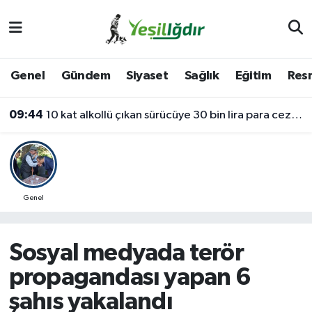
Iğdır Nöbetçi Eczaneler
Genel
Gündem
Siyaset
Sağlık
Eğitim
Resm
Iğdır Hava Durumu
09:44
10 kat alkollü çıkan sürücüye 30 bin lira para cezası
İğdir Namaz Vakitleri
Iğdır Trafik Yoğunluk Haritası
Süper Lig Puan Durumu ve Fikstür
Genel
Tüm Manşetler
Sosyal medyada terör
Son Dakika Haberleri
propagandası yapan 6
şahıs yakalandı
Haber Arşivi