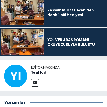
Ressam Murat Çeçen’den
Harıbülbül Hediyesi
YOL VER ARAS ROMANI
OKUYUCUSUYLA BULUŞTU
EDITÖR HAKKINDA
Yeşil Iğdır
Yorumlar