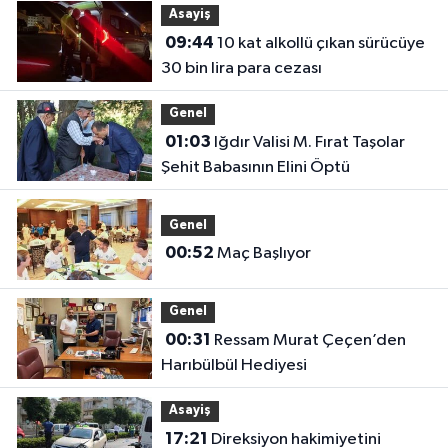
Asayiş
09:44
10 kat alkollü çıkan sürücüye
30 bin lira para cezası
Genel
01:03
Iğdır Valisi M. Fırat Taşolar
Şehit Babasının Elini Öptü
Genel
00:52
Maç Başlıyor
Genel
00:31
Ressam Murat Çeçen’den
Harıbülbül Hediyesi
Asayiş
17:21
Direksiyon hakimiyetini