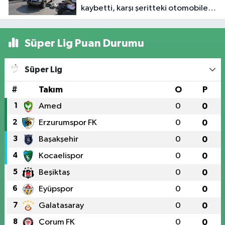
kaybetti, karşı şeritteki otomobile
çarptı
Süper Lig Puan Durumu
Süper Lig
#
Takım
O
P
1
Amed
0
0
2
Erzurumspor FK
0
0
3
Başakşehir
0
0
4
Kocaelispor
0
0
5
Beşiktaş
0
0
6
Eyüpspor
0
0
7
Galatasaray
0
0
8
Çorum FK
0
0