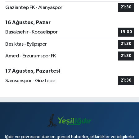
Gaziantep FK - Alanyaspor
21:30
16 Ağustos, Pazar
Başakşehir - Kocaelispor
19:00
Beşiktaş - Eyüpspor
21:30
Amed - Erzurumspor FK
21:30
17 Ağustos, Pazartesi
Samsunspor - Göztepe
21:30
Iğdır ve çevresine dair en güncel haberler, etkinlikler ve bilgilerle