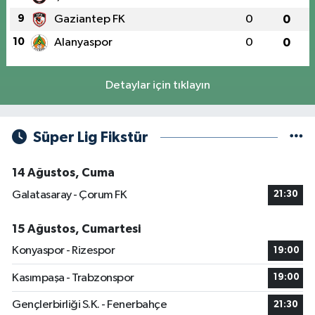
9
Gaziantep FK
0
0
10
Alanyaspor
0
0
Detaylar için tıklayın
Süper Lig Fikstür
14 Ağustos, Cuma
Galatasaray - Çorum FK
21:30
15 Ağustos, Cumartesi
Konyaspor - Rizespor
19:00
Kasımpaşa - Trabzonspor
19:00
Gençlerbirliği S.K. - Fenerbahçe
21:30