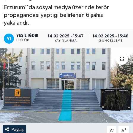
Erzurum''da sosyal medya üzerinde terör
propagandası yaptığı belirlenen 6 şahıs
yakalandı.
YEŞIL IĞDIR
14.02.2025 - 15:47
14.02.2025 - 15:48
EDITÖR
YAYINLANMA
GÜNCELLEME
Paylaş
-
+
A
A