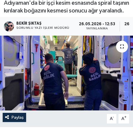
Adıyaman'da bir işçi kesim esnasında spiral taşının
kırılarak boğazını kesmesi sonucu ağır yaralandı.
BEKIR ŞIKTAŞ
26.05.2026 - 12:53
26.0
SORUMLU YAZI İŞLERI MÜDÜRÜ
YAYINLANMA
G
Paylaş
-
+
A
A