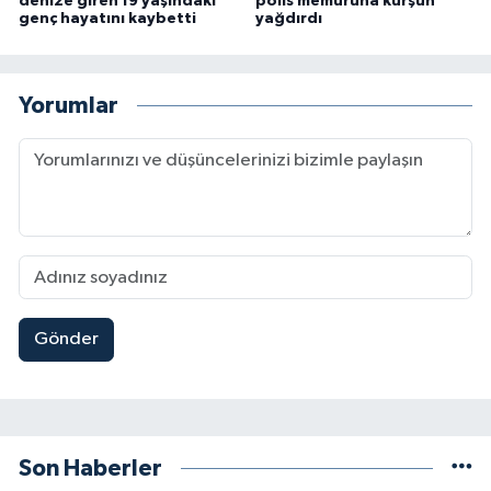
denize giren 19 yaşındaki
polis memuruna kurşun
genç hayatını kaybetti
yağdırdı
Yorumlar
Gönder
Son Haberler