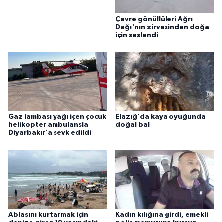
Çevre gönüllüleri Ağrı
Dağı'nın zirvesinden doğa
için seslendi
Gaz lambası yağı içen çocuk
Elazığ'da kaya oyuğunda
helikopter ambulansla
doğal bal
Diyarbakır'a sevk edildi
Ablasını kurtarmak için
Kadın kılığına girdi, emekli