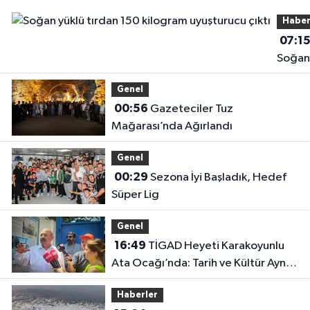
Haber
07:1
Soğan
yüklü
Genel
tırdan
00:56
Gazeteciler Tuz
kilog
Mağarası’nda Ağırlandı
uyuşt
çıktı
Genel
00:29
Sezona İyi Başladık, Hedef
Süper Lig
Genel
16:49
TİGAD Heyeti Karakoyunlu
Ata Ocağı’nda: Tarih ve Kültür Aynı
Çatı Altında Buluştu
Haberler