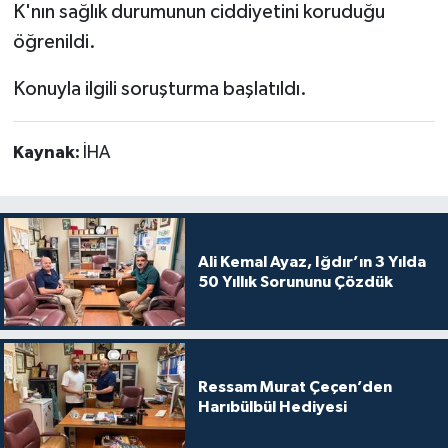
K'nın sağlık durumunun ciddiyetini koruduğu
öğrenildi.
Konuyla ilgili soruşturma başlatıldı.
Kaynak:
İHA
Ali Kemal Ayaz, Iğdır’ın 3 Yılda
50 Yıllık Sorununu Çözdük
Ressam Murat Çeçen’den
Harıbülbül Hediyesi