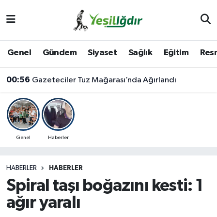
Iğdır Nöbetçi Eczaneler
Genel
Gündem
Siyaset
Sağlık
Eğitim
Resm
Iğdır Hava Durumu
00:56
Gazeteciler Tuz Mağarası’nda Ağırlandı
İğdir Namaz Vakitleri
Iğdır Trafik Yoğunluk Haritası
Süper Lig Puan Durumu ve Fikstür
Genel
Haberler
Tüm Manşetler
HABERLER
HABERLER
Spiral taşı boğazını kesti: 1
Son Dakika Haberleri
ağır yaralı
Haber Arşivi