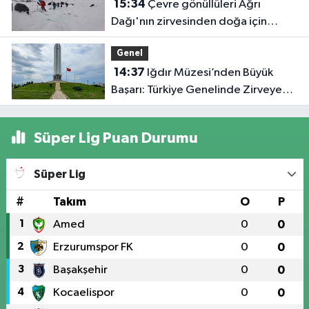
15:34
Çevre gönüllüleri Ağrı
Dağı'nın zirvesinden doğa için
seslendi
Genel
14:37
Iğdır Müzesi’nden Büyük
Başarı: Türkiye Genelinde Zirveye
Yerleşti!
Süper Lig Puan Durumu
Süper Lig
#
Takım
O
P
1
Amed
0
0
2
Erzurumspor FK
0
0
3
Başakşehir
0
0
4
Kocaelispor
0
0