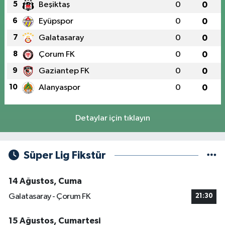
5
Beşiktaş
0
0
6
Eyüpspor
0
0
7
Galatasaray
0
0
8
Çorum FK
0
0
9
Gaziantep FK
0
0
10
Alanyaspor
0
0
Detaylar için tıklayın
Süper Lig Fikstür
14 Ağustos, Cuma
Galatasaray - Çorum FK
21:30
15 Ağustos, Cumartesi