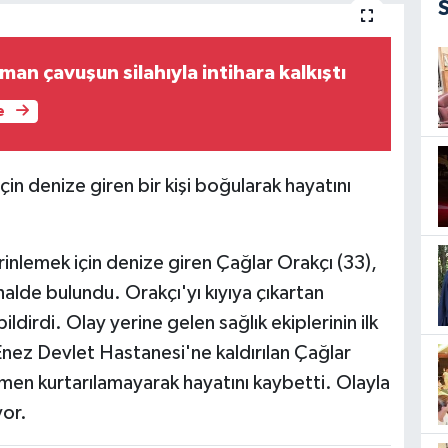
an çavuşun silahıyla intihara kalkıştı
e
çin denize giren bir kişi boğularak hayatını
rinlemek için denize giren Çağlar Orakçı (33),
halde bulundu. Orakçı'yı kıyıya çıkartan
ldirdi. Olay yerine gelen sağlık ekiplerinin ilk
nez Devlet Hastanesi'ne kaldırılan Çağlar
en kurtarılamayarak hayatını kaybetti. Olayla
yor.