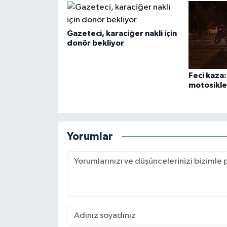
Gazeteci, karaciğer nakli için
donör bekliyor
Feci kaza
motosiklet
Yorumlar