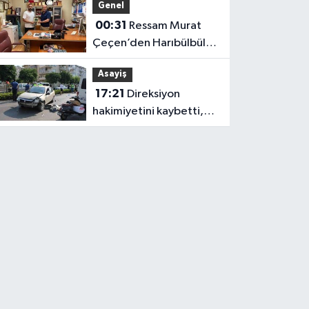
Genel
00:31
Ressam Murat
Çeçen’den Harıbülbül
Hediyesi
Asayiş
17:21
Direksiyon
hakimiyetini kaybetti,
karşı şeritteki otomobile
çarptı