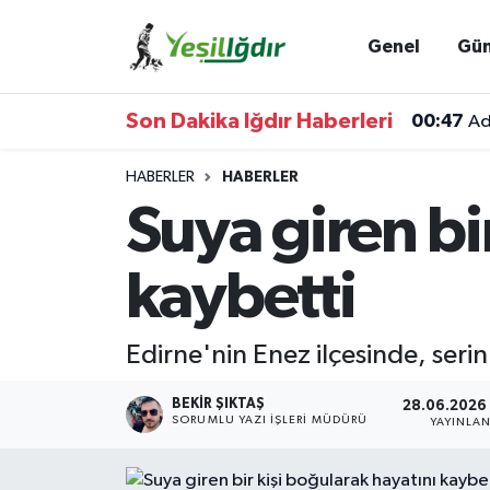
Genel
Gü
Iğdır Nöbetçi Eczaneler
Son Dakika Iğdır Haberleri
00:47
Ad
Iğdır Hava Durumu
HABERLER
HABERLER
İğdir Namaz Vakitleri
Suya giren bi
Iğdır Trafik Yoğunluk Haritası
kaybetti
Süper Lig Puan Durumu ve Fikstür
Edirne'nin Enez ilçesinde, serin
Tüm Manşetler
BEKIR ŞIKTAŞ
28.06.2026 
Son Dakika Haberleri
SORUMLU YAZI İŞLERI MÜDÜRÜ
YAYINLA
Haber Arşivi