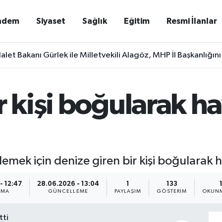
ndem
Siyaset
Sağlık
Eğitim
Resmi İlanlar
alet Bakanı Gürlek ile Milletvekili Alagöz, MHP İl Başkanlığını
r kişi boğularak ha
lemek için denize giren bir kişi boğularak h
- 12:47
28.06.2026 - 13:04
1
133
NMA
GÜNCELLEME
PAYLAŞIM
GÖSTERIM
OKUNM