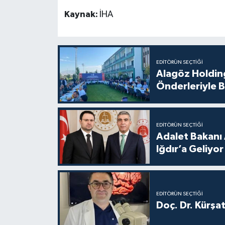
Kaynak:
İHA
EDITÖRÜN SEÇTIĞI
Alagöz Holding
Önderleriyle B
EDITÖRÜN SEÇTIĞI
Adalet Bakanı 
Iğdır’a Geliyor
EDITÖRÜN SEÇTIĞI
Doç. Dr. Kürşa