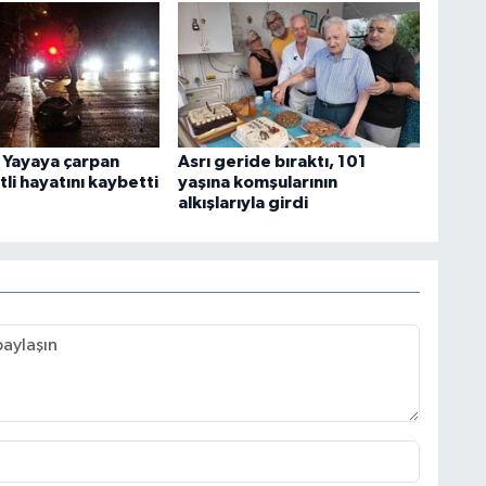
: Yayaya çarpan
Asrı geride bıraktı, 101
li hayatını kaybetti
yaşına komşularının
alkışlarıyla girdi