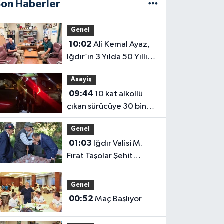
Son Haberler
Genel
10:02
Ali Kemal Ayaz,
Iğdır’ın 3 Yılda 50 Yıllık
Sorununu Çözdük
Asayiş
09:44
10 kat alkollü
çıkan sürücüye 30 bin
lira para cezası
Genel
01:03
Iğdır Valisi M.
Fırat Taşolar Şehit
Babasının Elini Öptü
Genel
00:52
Maç Başlıyor