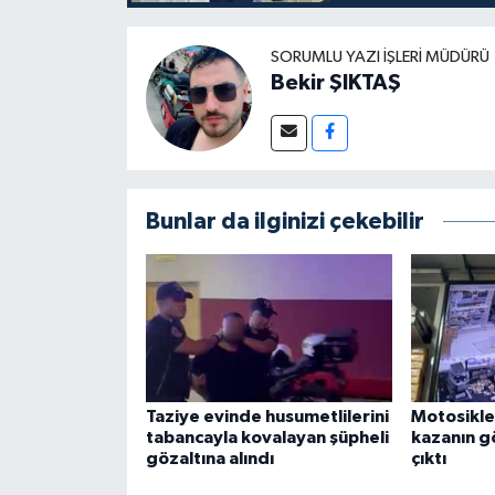
SORUMLU YAZI İŞLERI MÜDÜRÜ
Bekir ŞIKTAŞ
Bunlar da ilginizi çekebilir
Taziye evinde husumetlilerini
Motosikle
tabancayla kovalayan şüpheli
kazanın g
gözaltına alındı
çıktı