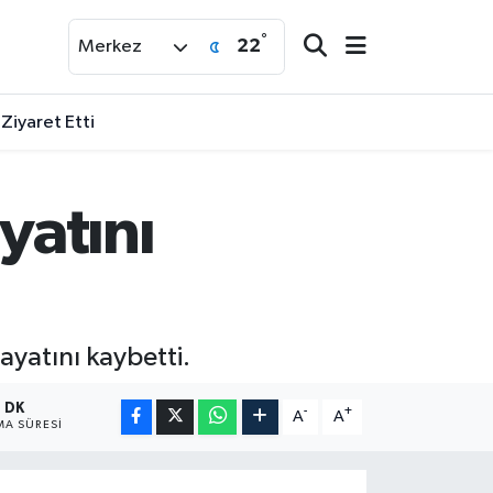
°
22
Merkez
 Ziyaret Etti
yatını
ayatını kaybetti.
1 DK
-
+
A
A
A SÜRESI