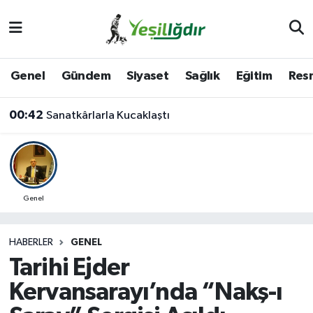
Iğdır Nöbetçi Eczaneler
Genel
Gündem
Siyaset
Sağlık
Eğitim
Resm
Iğdır Hava Durumu
00:42
Sanatkârlarla Kucaklaştı
İğdir Namaz Vakitleri
Iğdır Trafik Yoğunluk Haritası
Süper Lig Puan Durumu ve Fikstür
Genel
Tüm Manşetler
HABERLER
GENEL
Tarihi Ejder
Son Dakika Haberleri
Kervansarayı’nda “Nakş-ı
Haber Arşivi