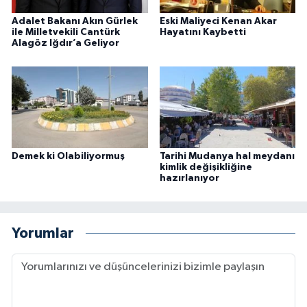
Adalet Bakanı Akın Gürlek
Eski Maliyeci Kenan Akar
ile Milletvekili Cantürk
Hayatını Kaybetti
Alagöz Iğdır’a Geliyor
Demek ki Olabiliyormuş
Tarihi Mudanya hal meydanı
kimlik değişikliğine
hazırlanıyor
Yorumlar