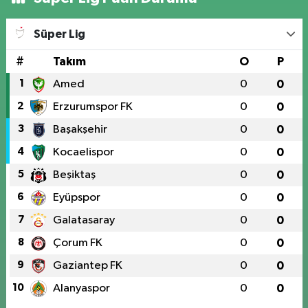
Süper Lig
#
Takım
O
P
1
Amed
0
0
2
Erzurumspor FK
0
0
3
Başakşehir
0
0
4
Kocaelispor
0
0
5
Beşiktaş
0
0
6
Eyüpspor
0
0
7
Galatasaray
0
0
8
Çorum FK
0
0
9
Gaziantep FK
0
0
10
Alanyaspor
0
0