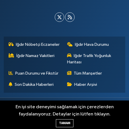
Iğdır Nöbetçi Eczaneler
Iğdır Hava Durumu
İğdir Namaz Vakitleri
Iğdır Trafik Yoğunluk
Haritası
Puan Durumu ve Fikstür
Tüm Manşetler
Son Dakika Haberleri
Haber Arşivi
Künye
İletişim
Çerez Politikası
Gizlilik ilkeleri
En iyi site deneyimi sağlamak için çerezlerden
faydalanıyoruz. Detaylar için lütfen tıklayın.
Haber Yazılımı:
TE Bilişim
TAMAM