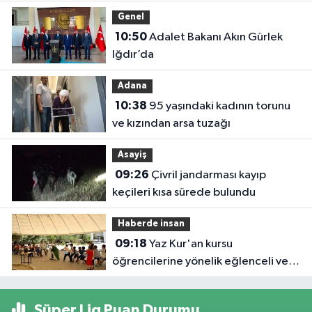
“Daha Yaşanabilir Çevre İçin
Genel
Sahadayız”
10:50
Adalet Bakanı Akın Gürlek
Iğdır’da
Adana
10:38
95 yaşındaki kadının torunu
ve kızından arsa tuzağı
Asayiş
09:26
Çivril jandarması kayıp
keçileri kısa sürede bulundu
Haberde insan
09:18
Yaz Kur'an kursu
öğrencilerine yönelik eğlenceli ve
eğitici etkinlik
Süper Lig Puan Durumu