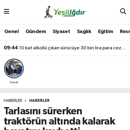
Iğdır Nöbetçi Eczaneler
Genel
Gündem
Siyaset
Sağlık
Eğitim
Resm
Iğdır Hava Durumu
09:44
10 kat alkollü çıkan sürücüye 30 bin lira para cezası
İğdir Namaz Vakitleri
Iğdır Trafik Yoğunluk Haritası
Süper Lig Puan Durumu ve Fikstür
Genel
Tüm Manşetler
HABERLER
HABERLER
Tarlasını sürerken
Son Dakika Haberleri
traktörün altında kalarak
Haber Arşivi