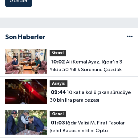
Gönder
Son Haberler
Genel
10:02
Ali Kemal Ayaz, Iğdır’ın 3
Yılda 50 Yıllık Sorununu Çözdük
Asayiş
09:44
10 kat alkollü çıkan sürücüye
30 bin lira para cezası
Genel
01:03
Iğdır Valisi M. Fırat Taşolar
Şehit Babasının Elini Öptü