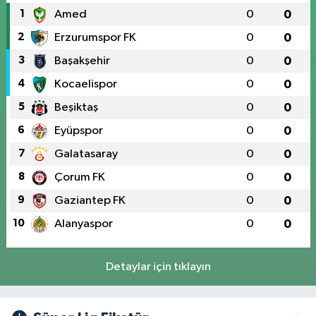
1
Amed
0
0
2
Erzurumspor FK
0
0
3
Başakşehir
0
0
4
Kocaelispor
0
0
5
Beşiktaş
0
0
6
Eyüpspor
0
0
7
Galatasaray
0
0
8
Çorum FK
0
0
9
Gaziantep FK
0
0
10
Alanyaspor
0
0
Detaylar için tıklayın