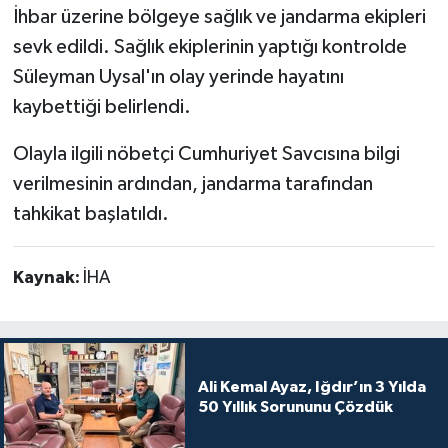
İhbar üzerine bölgeye sağlık ve jandarma ekipleri
sevk edildi. Sağlık ekiplerinin yaptığı kontrolde
Süleyman Uysal'ın olay yerinde hayatını
kaybettiği belirlendi.
Olayla ilgili nöbetçi Cumhuriyet Savcısına bilgi
verilmesinin ardından, jandarma tarafından
tahkikat başlatıldı.
Kaynak:
İHA
Ali Kemal Ayaz, Iğdır’ın 3 Yılda
50 Yıllık Sorununu Çözdük