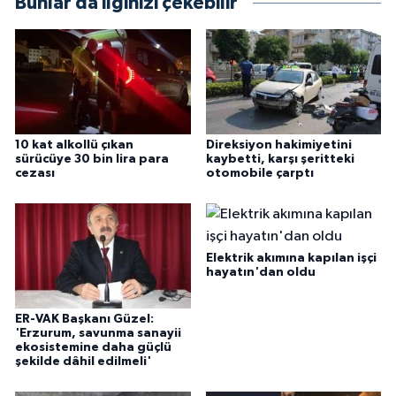
Bunlar da ilginizi çekebilir
10 kat alkollü çıkan
Direksiyon hakimiyetini
sürücüye 30 bin lira para
kaybetti, karşı şeritteki
cezası
otomobile çarptı
Elektrik akımına kapılan işçi
hayatın'dan oldu
ER-VAK Başkanı Güzel:
'Erzurum, savunma sanayii
ekosistemine daha güçlü
şekilde dâhil edilmeli'