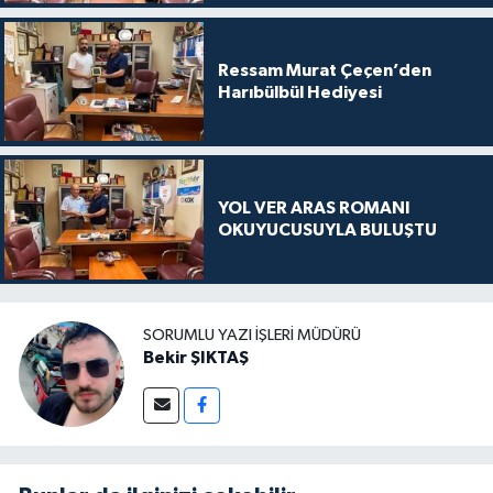
Ressam Murat Çeçen’den
Harıbülbül Hediyesi
YOL VER ARAS ROMANI
OKUYUCUSUYLA BULUŞTU
SORUMLU YAZI İŞLERI MÜDÜRÜ
Bekir ŞIKTAŞ