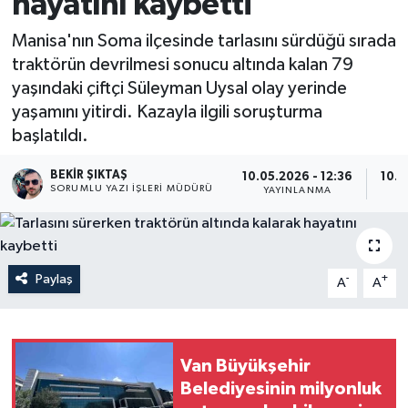
hayatını kaybetti
Manisa'nın Soma ilçesinde tarlasını sürdüğü sırada
traktörün devrilmesi sonucu altında kalan 79
yaşındaki çiftçi Süleyman Uysal olay yerinde
yaşamını yitirdi. Kazayla ilgili soruşturma
başlatıldı.
BEKIR ŞIKTAŞ
10.05.2026 - 12:36
10.0
SORUMLU YAZI İŞLERI MÜDÜRÜ
YAYINLANMA
G
Paylaş
-
+
A
A
Van Büyükşehir
Belediyesinin milyonluk