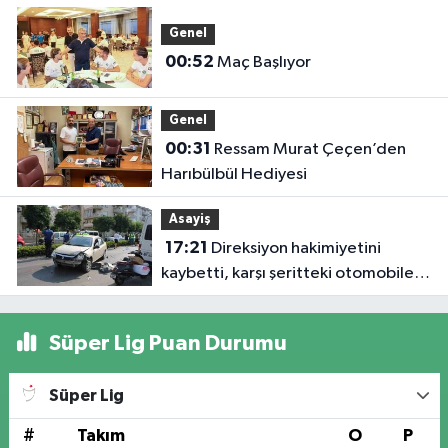
Genel
00:52
Maç Başlıyor
Genel
00:31
Ressam Murat Çeçen’den
Harıbülbül Hediyesi
Asayiş
17:21
Direksiyon hakimiyetini
kaybetti, karşı şeritteki otomobile
çarptı
Süper Lig Puan Durumu
Süper Lig
#
Takım
O
P