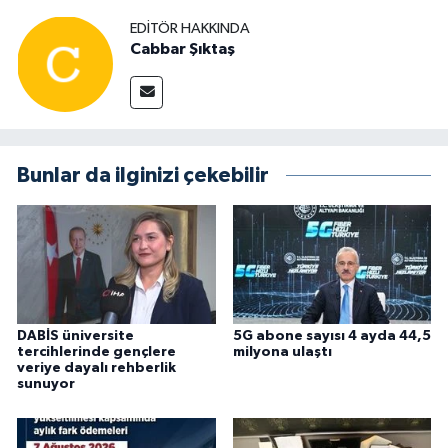
EDITÖR HAKKINDA
Cabbar Şıktaş
Bunlar da ilginizi çekebilir
DABİS üniversite
5G abone sayısı 4 ayda 44,5
tercihlerinde gençlere
milyona ulaştı
veriye dayalı rehberlik
sunuyor