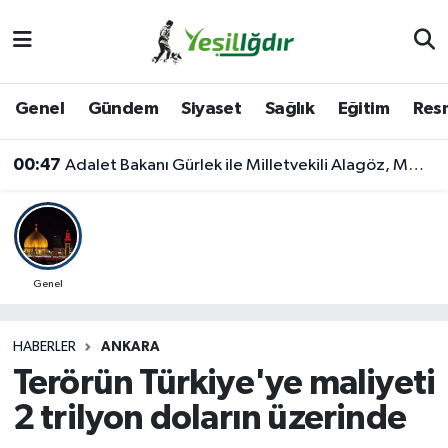
Iğdır Nöbetçi Eczaneler
Genel
Gündem
Siyaset
Sağlık
Eğitim
Resm
Iğdır Hava Durumu
00:47
Adalet Bakanı Gürlek ile Milletvekili Alagöz, MHP İl Başkanlığını Ziyaret Etti
İğdir Namaz Vakitleri
Iğdır Trafik Yoğunluk Haritası
Süper Lig Puan Durumu ve Fikstür
Genel
Tüm Manşetler
HABERLER
ANKARA
Terörün Türkiye'ye maliyeti
Son Dakika Haberleri
2 trilyon doların üzerinde
Haber Arşivi