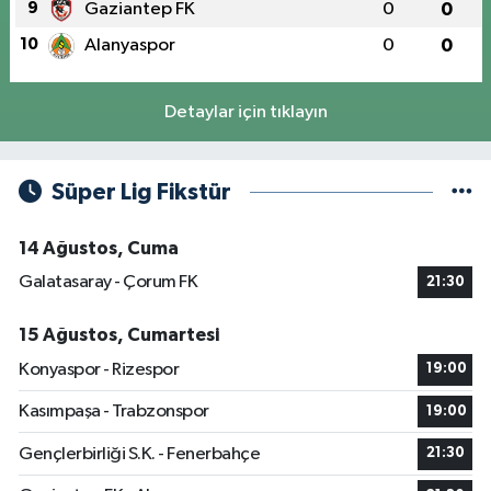
9
Gaziantep FK
0
0
10
Alanyaspor
0
0
Detaylar için tıklayın
Süper Lig Fikstür
14 Ağustos, Cuma
Galatasaray - Çorum FK
21:30
15 Ağustos, Cumartesi
Konyaspor - Rizespor
19:00
Kasımpaşa - Trabzonspor
19:00
Gençlerbirliği S.K. - Fenerbahçe
21:30