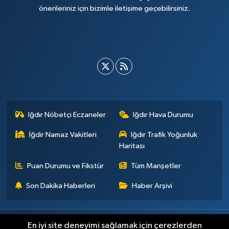
önerileriniz için bizimle iletişime geçebilirsiniz.
Iğdır Nöbetçi Eczaneler
Iğdır Hava Durumu
İğdir Namaz Vakitleri
Iğdır Trafik Yoğunluk
Haritası
Puan Durumu ve Fikstür
Tüm Manşetler
Son Dakika Haberleri
Haber Arşivi
Künye
İletişim
Çerez Politikası
Gizlilik ilkeleri
En iyi site deneyimi sağlamak için çerezlerden