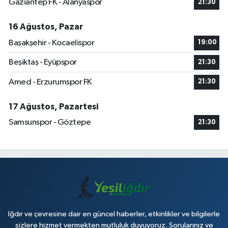
Gaziantep FK - Alanyaspor
21:30
16 Ağustos, Pazar
Başakşehir - Kocaelispor
19:00
Beşiktaş - Eyüpspor
21:30
Amed - Erzurumspor FK
21:30
17 Ağustos, Pazartesi
Samsunspor - Göztepe
21:30
Iğdır ve çevresine dair en güncel haberler, etkinlikler ve bilgilerle
sizlere hizmet vermekten mutluluk duyuyoruz. Sorularınız ve