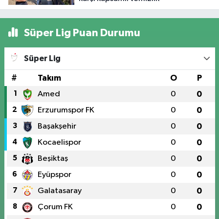
Süper Lig Puan Durumu
Süper Lig
#
Takım
O
P
1
Amed
0
0
2
Erzurumspor FK
0
0
3
Başakşehir
0
0
4
Kocaelispor
0
0
5
Beşiktaş
0
0
6
Eyüpspor
0
0
7
Galatasaray
0
0
8
Çorum FK
0
0