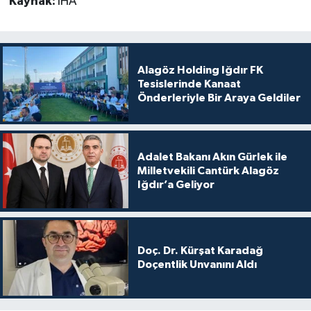
Kaynak:
İHA
Alagöz Holding Iğdır FK
Tesislerinde Kanaat
Önderleriyle Bir Araya Geldiler
Adalet Bakanı Akın Gürlek ile
Milletvekili Cantürk Alagöz
Iğdır’a Geliyor
Doç. Dr. Kürşat Karadağ
Doçentlik Unvanını Aldı