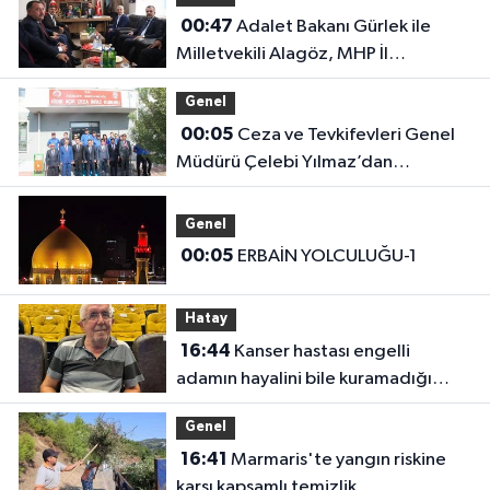
00:47
Adalet Bakanı Gürlek ile
Milletvekili Alagöz, MHP İl
Başkanlığını Ziyaret Etti
Genel
00:05
Ceza ve Tevkifevleri Genel
Müdürü Çelebi Yılmaz’dan
Iğdır’daki Kurumlara Ziyaret ve
Üretim İncelemesi
Genel
00:05
ERBAİN YOLCULUĞU-1
Hatay
16:44
Kanser hastası engelli
adamın hayalini bile kuramadığı
evine kavuşunca döktüğü gözyaşı
Genel
duygulandırdı
16:41
Marmaris'te yangın riskine
karşı kapsamlı temizlik