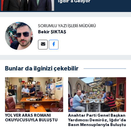
Iğdır’a Geliyor
SORUMLU YAZI İŞLERI MÜDÜRÜ
Bekir ŞIKTAŞ
Bunlar da ilginizi çekebilir
YOL VER ARAS ROMANI
Anahtar Parti Genel Başkan
OKUYUCUSUYLA BULUŞTU
Yardımcısı Demiröz, Iğdır’da
Basın Mensuplarıyla Buluştu