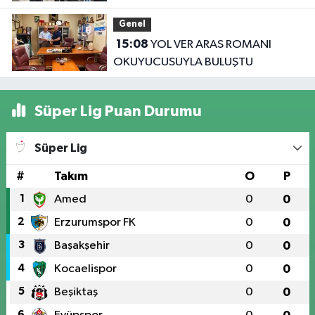
koca ikna edildi
Genel
15:08
YOL VER ARAS ROMANI
OKUYUCUSUYLA BULUŞTU
Süper Lig Puan Durumu
Süper Lig
#
Takım
O
P
1
Amed
0
0
2
Erzurumspor FK
0
0
3
Başakşehir
0
0
4
Kocaelispor
0
0
5
Beşiktaş
0
0
6