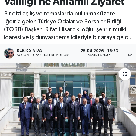
Valiliği’ne Anlamlı Ziyaret
Bir dizi açılış ve temaslarda bulunmak üzere
Iğdır’a gelen Türkiye Odalar ve Borsalar Birliği
(TOBB) Başkanı Rifat Hisarcıklıoğlu, şehrin mülki
idaresi ve iş dünyası temsilcileriyle bir araya geldi.
BEKIR ŞIKTAŞ
25.04.2026 - 16:33
SORUMLU YAZI İŞLERI MÜDÜRÜ
YAYINLANMA
PAYL