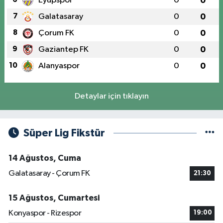
Eyüpspor
0
0
7
Galatasaray
0
0
8
Çorum FK
0
0
9
Gaziantep FK
0
0
10
Alanyaspor
0
0
Detaylar için tıklayın
Süper Lig Fikstür
14 Ağustos, Cuma
Galatasaray - Çorum FK
21:30
15 Ağustos, Cumartesi
Konyaspor - Rizespor
19:00