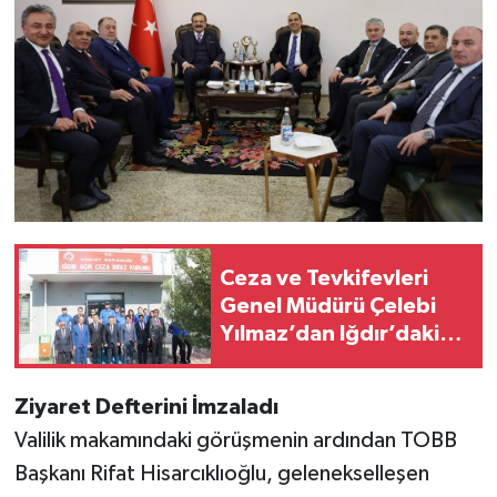
Ceza ve Tevkifevleri
Genel Müdürü Çelebi
Yılmaz’dan Iğdır’daki
Kurumlara Ziyaret ve
Üretim İncelemesi
Ziyaret Defterini İmzaladı
Valilik makamındaki görüşmenin ardından TOBB
Başkanı Rifat Hisarcıklıoğlu, gelenekselleşen