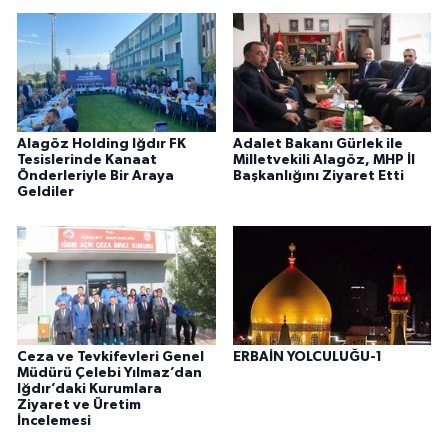
Alagöz Holding Iğdır FK
Adalet Bakanı Gürlek ile
Tesislerinde Kanaat
Milletvekili Alagöz, MHP İl
Önderleriyle Bir Araya
Başkanlığını Ziyaret Etti
Geldiler
Ceza ve Tevkifevleri Genel
ERBAİN YOLCULUĞU-1
Müdürü Çelebi Yılmaz’dan
Iğdır’daki Kurumlara
Ziyaret ve Üretim
İncelemesi