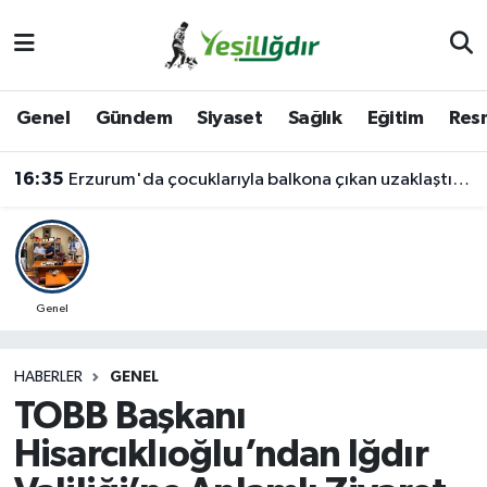
Iğdır Nöbetçi Eczaneler
Genel
Gündem
Siyaset
Sağlık
Eğitim
Resm
Iğdır Hava Durumu
16:35
Erzurum'da çocuklarıyla balkona çıkan uzaklaştırma kararlı koca ikna edildi
İğdir Namaz Vakitleri
Iğdır Trafik Yoğunluk Haritası
Süper Lig Puan Durumu ve Fikstür
Genel
Tüm Manşetler
HABERLER
GENEL
TOBB Başkanı
Son Dakika Haberleri
Hisarcıklıoğlu’ndan Iğdır
Haber Arşivi