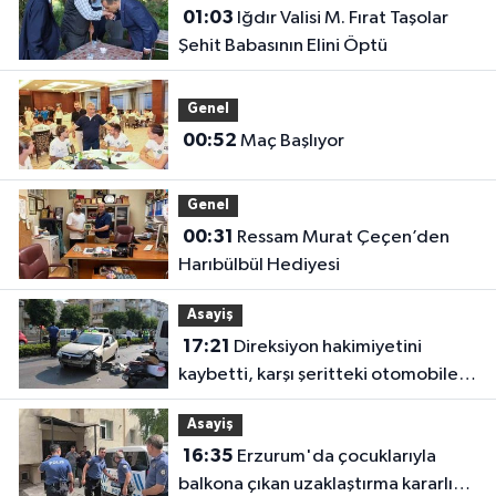
01:03
Iğdır Valisi M. Fırat Taşolar
Şehit Babasının Elini Öptü
Genel
00:52
Maç Başlıyor
Genel
00:31
Ressam Murat Çeçen’den
Harıbülbül Hediyesi
Asayiş
17:21
Direksiyon hakimiyetini
kaybetti, karşı şeritteki otomobile
çarptı
Asayiş
16:35
Erzurum'da çocuklarıyla
balkona çıkan uzaklaştırma kararlı