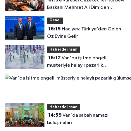
Küresel Gazeteciler Konseyi
Başkanı Mehmet Ali Dim’den
Gazetemize Ziyaret
Genel
16:15
Hacıyev: Türkiye’den Gelen
Öz Evine Gelir
Haberde insan
16:12
Van'da işitme engelli
müşteriyle halaylı pazarlık
gülümsetti
Haberde insan
14:59
Van'da sabah namazı
buluşmaları