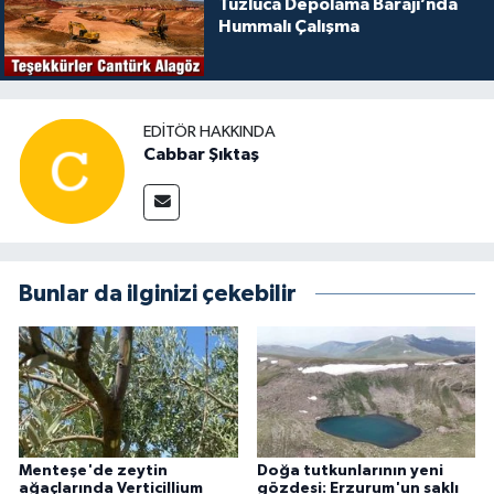
Tuzluca Depolama Barajı’nda
Hummalı Çalışma
EDITÖR HAKKINDA
Cabbar Şıktaş
Bunlar da ilginizi çekebilir
Menteşe'de zeytin
Doğa tutkunlarının yeni
ağaçlarında Verticillium
gözdesi: Erzurum'un saklı