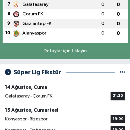
7
Galatasaray
0
0
8
Çorum FK
0
0
9
Gaziantep FK
0
0
10
Alanyaspor
0
0
Detaylar için tıklayın
Süper Lig Fikstür
14 Ağustos, Cuma
Galatasaray - Çorum FK
21:30
15 Ağustos, Cumartesi
Konyaspor - Rizespor
19:00