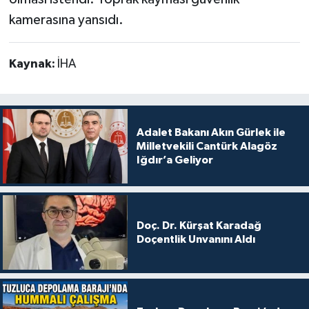
kamerasına yansıdı.
Kaynak:
İHA
Adalet Bakanı Akın Gürlek ile
Milletvekili Cantürk Alagöz
Iğdır’a Geliyor
Doç. Dr. Kürşat Karadağ
Doçentlik Unvanını Aldı