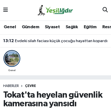
Iğdır Nöbetçi Eczaneler
Genel
Gündem
Siyaset
Sağlık
Eğitim
Resm
Iğdır Hava Durumu
13:12
Evdeki silah faciası küçük çocuğu hayattan kopardı
İğdir Namaz Vakitleri
Iğdır Trafik Yoğunluk Haritası
Süper Lig Puan Durumu ve Fikstür
Genel
Tüm Manşetler
HABERLER
ÇEVRE
Tokat'ta heyelan güvenlik
Son Dakika Haberleri
kamerasına yansıdı
Haber Arşivi