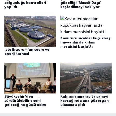
solgunluğu kontrolleri
güzelliği 'Mescit Dağı'
yapıldı
keşfedilmeyi bekliyor
Kavurucu sıcaklar küçükbaş
hayvanlarda kırkım
mesaisini başlattı
İşte Erzurum'un çevre ve
enerji karnesi
Büyükşehir'den
Kahramanmaraş'ta sanayi
sürdürülebilir enerji
kavşağında ana güzergah
geleceğine güçlü adım
ulaşıma açıldı