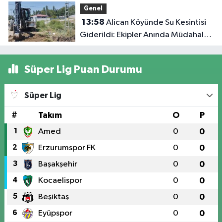
Genel
13:58
Alican Köyünde Su Kesintisi
Giderildi: Ekipler Anında Müdahale
Etti
Süper Lig Puan Durumu
Süper Lig
#
Takım
O
P
1
Amed
0
0
2
Erzurumspor FK
0
0
3
Başakşehir
0
0
4
Kocaelispor
0
0
5
Beşiktaş
0
0
6
Eyüpspor
0
0