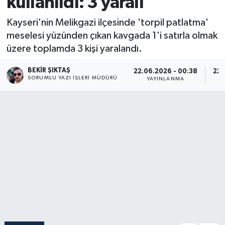
kullanıldı: 3 yaralı
Kayseri'nin Melikgazi ilçesinde 'torpil patlatma'
meselesi yüzünden çıkan kavgada 1'i satırla olmak
üzere toplamda 3 kişi yaralandı.
BEKIR ŞIKTAŞ
22.06.2026 - 00:38
22.
SORUMLU YAZI İŞLERI MÜDÜRÜ
YAYINLANMA