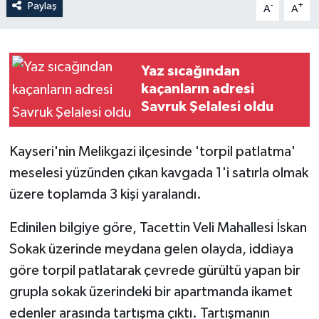
Paylaş
-
+
A
A
Yaz sıcağından
kaçanların adresi
Savruk Şelalesi oldu
Kayseri'nin Melikgazi ilçesinde 'torpil patlatma'
meselesi yüzünden çıkan kavgada 1'i satırla olmak
üzere toplamda 3 kişi yaralandı.
Edinilen bilgiye göre, Tacettin Veli Mahallesi İskan
Sokak üzerinde meydana gelen olayda, iddiaya
göre torpil patlatarak çevrede gürültü yapan bir
grupla sokak üzerindeki bir apartmanda ikamet
edenler arasında tartışma çıktı. Tartışmanın