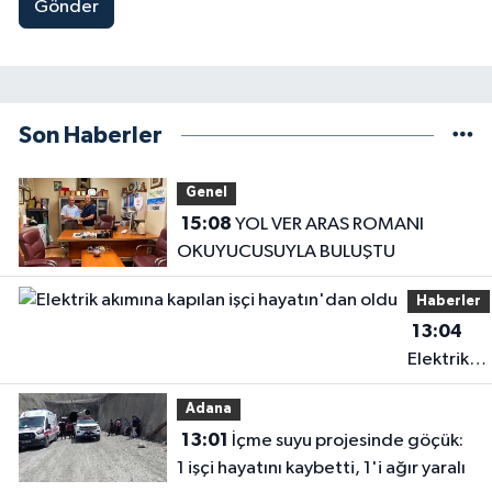
Gönder
Son Haberler
Genel
15:08
YOL VER ARAS ROMANI
OKUYUCUSUYLA BULUŞTU
Haberler
13:04
Elektrik
akımına
Adana
kapılan işç
13:01
İçme suyu projesinde göçük:
hayatın'd
1 işçi hayatını kaybetti, 1'i ağır yaralı
oldu