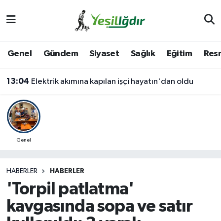
Iğdır Nöbetçi Eczaneler
Genel
Gündem
Siyaset
Sağlık
Eğitim
Resm
Iğdır Hava Durumu
13:04
Elektrik akımına kapılan işçi hayatın'dan oldu
İğdir Namaz Vakitleri
Iğdır Trafik Yoğunluk Haritası
Süper Lig Puan Durumu ve Fikstür
Genel
Tüm Manşetler
HABERLER
HABERLER
'Torpil patlatma'
Son Dakika Haberleri
kavgasında sopa ve satır
Haber Arşivi