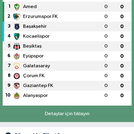
1
Amed
0
0
2
Erzurumspor FK
0
0
3
Başakşehir
0
0
4
Kocaelispor
0
0
5
Beşiktaş
0
0
6
Eyüpspor
0
0
7
Galatasaray
0
0
8
Çorum FK
0
0
9
Gaziantep FK
0
0
10
Alanyaspor
0
0
Detaylar için tıklayın