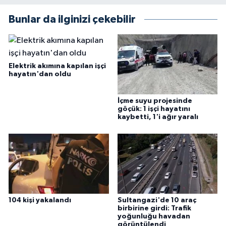
Bunlar da ilginizi çekebilir
Elektrik akımına kapılan işçi
hayatın'dan oldu
İçme suyu projesinde
göçük: 1 işçi hayatını
kaybetti, 1'i ağır yaralı
104 kişi yakalandı
Sultangazi'de 10 araç
birbirine girdi: Trafik
yoğunluğu havadan
görüntülendi