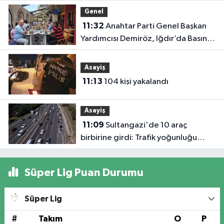
Genel
11:32
Anahtar Parti Genel Başkan
Yardımcısı Demiröz, Iğdır’da Basın
Mensuplarıyla Buluştu
Asayiş
11:13
104 kişi yakalandı
Asayiş
11:09
Sultangazi'de 10 araç
birbirine girdi: Trafik yoğunluğu
havadan görüntülendi
Süper Lig Puan Durumu
Süper Lig
#
Takım
O
P