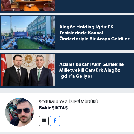
Alagöz Holding Iğdır FK
Tesislerinde Kanaat
Önderleriyle Bir Araya Geldiler
Adalet Bakanı Akın Gürlek ile
Milletvekili Cantürk Alagöz
Iğdır’a Geliyor
SORUMLU YAZI İŞLERI MÜDÜRÜ
Bekir ŞIKTAŞ