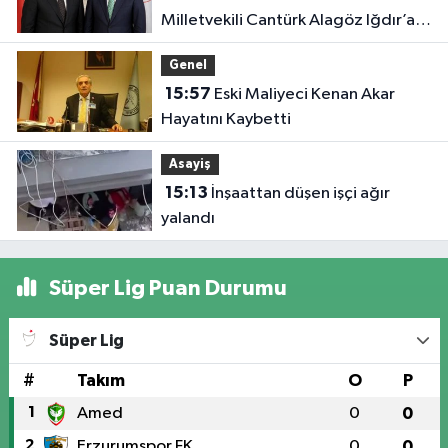
Milletvekili Cantürk Alagöz Iğdır’a
Geliyor
Genel
15:57
Eski Maliyeci Kenan Akar
Hayatını Kaybetti
Asayiş
15:13
İnşaattan düşen işçi ağır
yalandı
Süper Lig Puan Durumu
Süper Lig
#
Takım
O
P
1
Amed
0
0
2
Erzurumspor FK
0
0