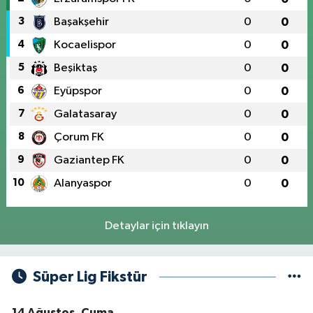
3
Başakşehir
0
0
4
Kocaelispor
0
0
5
Beşiktaş
0
0
6
Eyüpspor
0
0
7
Galatasaray
0
0
8
Çorum FK
0
0
9
Gaziantep FK
0
0
10
Alanyaspor
0
0
Detaylar için tıklayın
Süper Lig Fikstür
14 Ağustos, Cuma