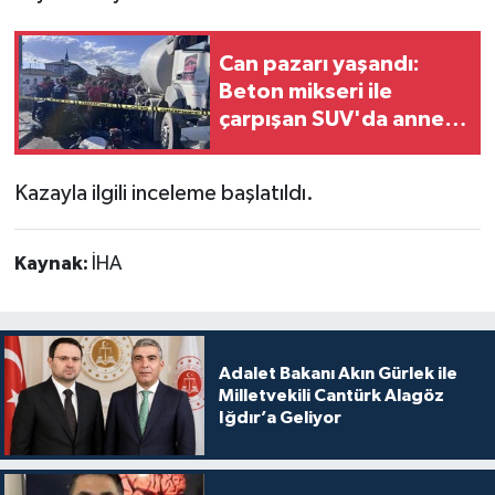
Can pazarı yaşandı:
Beton mikseri ile
çarpışan SUV'da anne
ve kızları ağır yaralandı
Kazayla ilgili inceleme başlatıldı.
Kaynak:
İHA
Adalet Bakanı Akın Gürlek ile
Milletvekili Cantürk Alagöz
Iğdır’a Geliyor