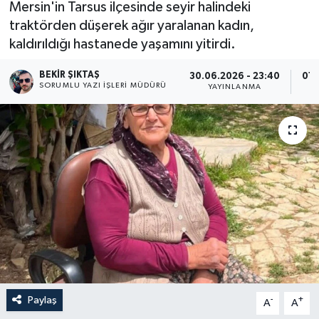
Mersin'in Tarsus ilçesinde seyir halindeki
traktörden düşerek ağır yaralanan kadın,
kaldırıldığı hastanede yaşamını yitirdi.
BEKIR ŞIKTAŞ
30.06.2026 - 23:40
01.
SORUMLU YAZI İŞLERI MÜDÜRÜ
YAYINLANMA
Paylaş
-
+
A
A