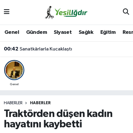
Iğdır Nöbetçi Eczaneler
Genel
Gündem
Siyaset
Sağlık
Eğitim
Resm
Iğdır Hava Durumu
00:42
Sanatkârlarla Kucaklaştı
İğdir Namaz Vakitleri
Iğdır Trafik Yoğunluk Haritası
Süper Lig Puan Durumu ve Fikstür
Genel
Tüm Manşetler
HABERLER
HABERLER
Traktörden düşen kadın
Son Dakika Haberleri
hayatını kaybetti
Haber Arşivi