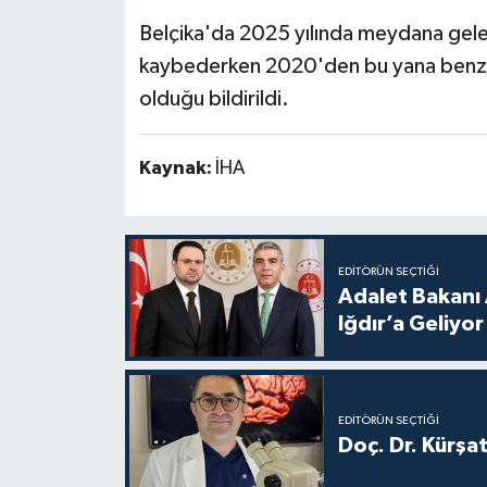
Belçika'da 2025 yılında meydana gelen
kaybederken 2020'den bu yana benzer
olduğu bildirildi.
Kaynak:
İHA
EDITÖRÜN SEÇTIĞI
Adalet Bakanı 
Iğdır’a Geliyor
EDITÖRÜN SEÇTIĞI
Doç. Dr. Kürşa