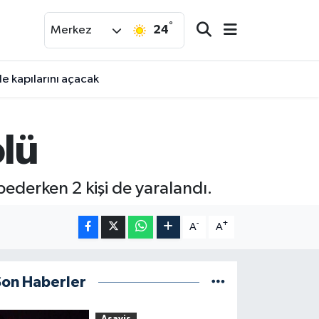
°
24
Merkez
e kapılarını açacak
ölü
bederken 2 kişi de yaralandı.
-
+
A
A
Son Haberler