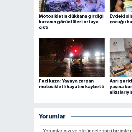
Motosikletin dükkana girdiği
Evdeki sil
kazanın görüntüleri ortaya
çocuğu ha
çıktı
Feci kaza: Yayaya çarpan
Asrı gerid
motosikletli hayatını kaybetti
yaşına ko
alkışlarıyl
Yorumlar