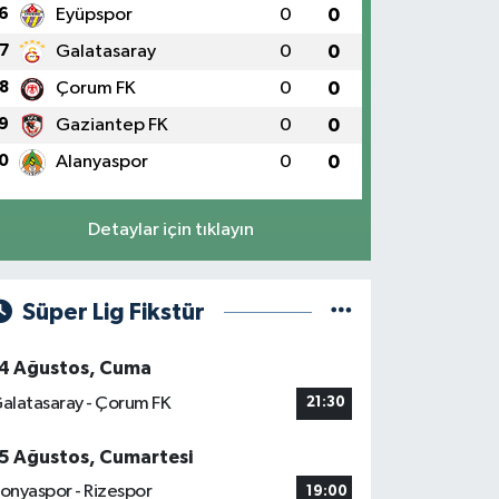
6
Eyüpspor
0
0
7
Galatasaray
0
0
8
Çorum FK
0
0
9
Gaziantep FK
0
0
0
Alanyaspor
0
0
Detaylar için tıklayın
Süper Lig Fikstür
4 Ağustos, Cuma
alatasaray - Çorum FK
21:30
5 Ağustos, Cumartesi
onyaspor - Rizespor
19:00