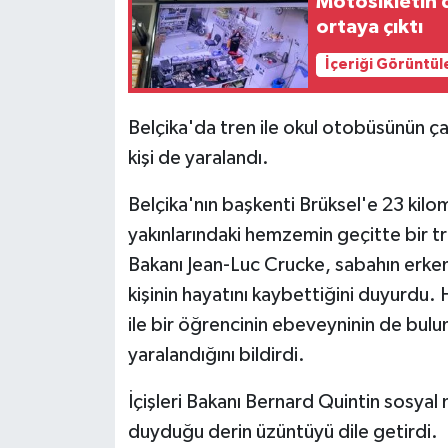
Motosikletin 
ortaya çıktı
İçeriği Görüntül
Belçika'da tren ile okul otobüsünün ç
kişi de yaralandı.
Belçika'nın başkenti Brüksel'e 23 kil
yakınlarındaki hemzemin geçitte bir t
Bakanı Jean-Luc Crucke, sabahın erke
kişinin hayatını kaybettiğini duyurdu
ile bir öğrencinin ebeveyninin de bulu
yaralandığını bildirdi.
İçişleri Bakanı Bernard Quintin sosya
duyduğu derin üzüntüyü dile getirdi.