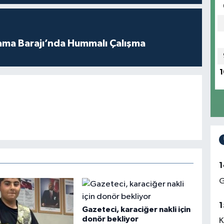
ama Barajı’nda Hummalı Çalışma
1
1
G
1
Gazeteci, karaciğer nakli için
donör bekliyor
K