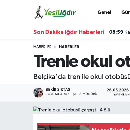
Genel
Gü
Iğdır Nöbetçi Eczaneler
Son Dakika Iğdır Haberleri
08:59
Ka
Iğdır Hava Durumu
HABERLER
HABERLER
İğdir Namaz Vakitleri
Trenle okul o
Iğdır Trafik Yoğunluk Haritası
Belçika'da tren ile okul otobüs
Süper Lig Puan Durumu ve Fikstür
BEKIR ŞIKTAŞ
26.05.2026 
SORUMLU YAZI İŞLERI MÜDÜRÜ
YAYINLA
Tüm Manşetler
Son Dakika Haberleri
Haber Arşivi