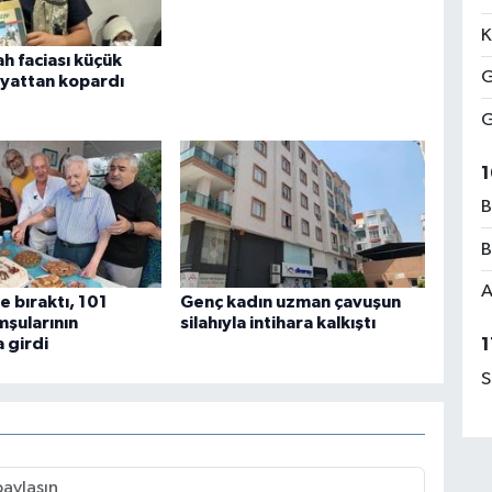
K
ah faciası küçük
G
yattan kopardı
G
1
B
B
A
e bıraktı, 101
Genç kadın uzman çavuşun
mşularının
silahıyla intihara kalkıştı
1
a girdi
S