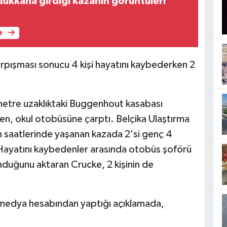
dükkana girdiği kazanın görüntüleri
e
arpışması sonucu 4 kişi hayatını kaybederken 2
ometre uzaklıktaki Buggenhout kasabası
ren, okul otobüsüne çarptı. Belçika Ulaştırma
n saatlerinde yaşanan kazada 2'si genç 4
. Hayatını kaybedenler arasında otobüs şoförü
nduğunu aktaran Crucke, 2 kişinin de
l medya hesabından yaptığı açıklamada,