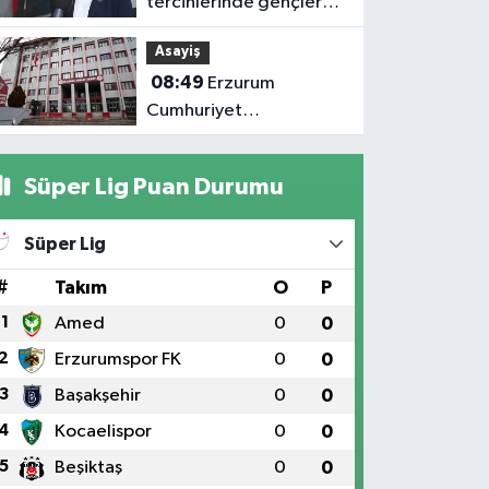
tercihlerinde gençlere
veriye dayalı rehberlik
Asayiş
sunuyor
08:49
Erzurum
Cumhuriyet
Başsavcılığı'ndan
yangın açıklaması
Süper Lig Puan Durumu
Süper Lig
#
Takım
O
P
1
Amed
0
0
2
Erzurumspor FK
0
0
3
Başakşehir
0
0
4
Kocaelispor
0
0
5
Beşiktaş
0
0