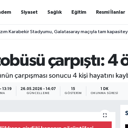
ndem
Siyaset
Sağlık
Eğitim
Resmi İlanlar
zım Karabekir Stadyumu, Galatasaray maçıyla tam kapasiteyl
tobüsü çarpıştı: 4 
ünün çarpışması sonucu 4 kişi hayatını kay
- 13:19
26.05.2026 - 14:07
15
1 DK
NMA
GÜNCELLEME
GÖSTERIM
OKUNMA SÜRESI