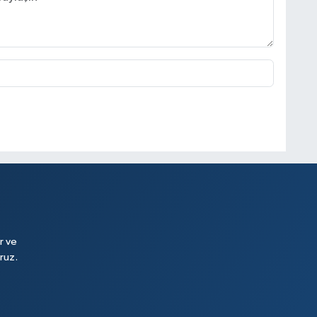
r ve
ruz.