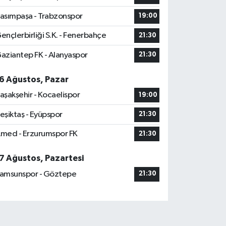
asımpaşa - Trabzonspor
19:00
ençlerbirliği S.K. - Fenerbahçe
21:30
aziantep FK - Alanyaspor
21:30
6 Ağustos, Pazar
aşakşehir - Kocaelispor
19:00
eşiktaş - Eyüpspor
21:30
med - Erzurumspor FK
21:30
7 Ağustos, Pazartesi
amsunspor - Göztepe
21:30