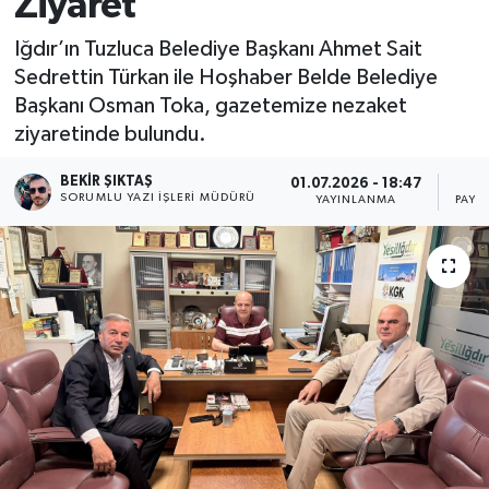
Ziyaret
Iğdır’ın Tuzluca Belediye Başkanı Ahmet Sait
Sedrettin Türkan ile Hoşhaber Belde Belediye
Başkanı Osman Toka, gazetemize nezaket
ziyaretinde bulundu.
BEKIR ŞIKTAŞ
01.07.2026 - 18:47
SORUMLU YAZI İŞLERI MÜDÜRÜ
YAYINLANMA
PAYL