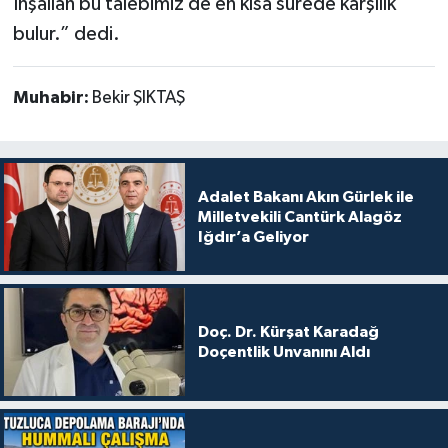
İnşallah bu talebimiz de en kısa sürede karşılık
bulur.” dedi.
Muhabir:
Bekir ŞIKTAŞ
Adalet Bakanı Akın Gürlek ile
Milletvekili Cantürk Alagöz
Iğdır’a Geliyor
Doç. Dr. Kürşat Karadağ
Doçentlik Unvanını Aldı