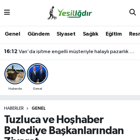
Iğdır Nöbetçi Eczaneler
Genel
Gündem
Siyaset
Sağlık
Eğitim
Resm
Iğdır Hava Durumu
16:12
Van'da işitme engelli müşteriyle halaylı pazarlık gülümsetti
İğdir Namaz Vakitleri
Iğdır Trafik Yoğunluk Haritası
Süper Lig Puan Durumu ve Fikstür
Haberde
Genel
Tüm Manşetler
HABERLER
GENEL
Tuzluca ve Hoşhaber
Son Dakika Haberleri
Belediye Başkanlarından
Haber Arşivi