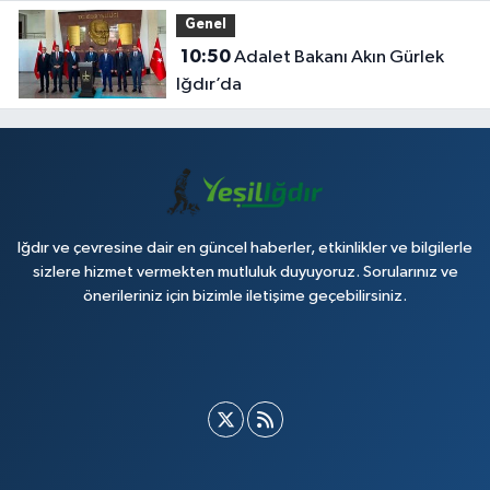
“Daha Yaşanabilir Çevre İçin
Genel
Sahadayız”
10:50
Adalet Bakanı Akın Gürlek
Iğdır’da
Iğdır ve çevresine dair en güncel haberler, etkinlikler ve bilgilerle
sizlere hizmet vermekten mutluluk duyuyoruz. Sorularınız ve
önerileriniz için bizimle iletişime geçebilirsiniz.