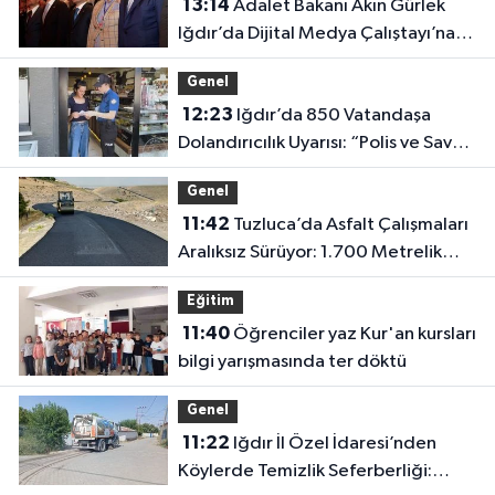
13:14
Adalet Bakanı Akın Gürlek
Iğdır’da Dijital Medya Çalıştayı’na
Katıldı
Genel
12:23
Iğdır’da 850 Vatandaşa
Dolandırıcılık Uyarısı: “Polis ve Savcı
Para İstemez”
Genel
11:42
Tuzluca’da Asfalt Çalışmaları
Aralıksız Sürüyor: 1.700 Metrelik
Kısım Tamamlandı
Eğitim
11:40
Öğrenciler yaz Kur'an kursları
bilgi yarışmasında ter döktü
Genel
11:22
Iğdır İl Özel İdaresi’nden
Köylerde Temizlik Seferberliği: