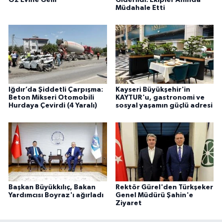
Öz Evine Gelir
Giderildi: Ekipler Anında
Müdahale Etti
Iğdır’da Şiddetli Çarpışma:
Kayseri Büyükşehir'in
Beton Mikseri Otomobili
KAYTUR'u, gastronomi ve
Hurdaya Çevirdi (4 Yaralı)
sosyal yaşamın güçlü adresi
Başkan Büyükkılıç, Bakan
Rektör Gürel'den Türkşeker
Yardımcısı Boyraz'ı ağırladı
Genel Müdürü Şahin'e
Ziyaret