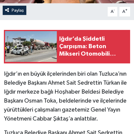
Paylaş
-
+
A
A
Iğdır’da Şiddetli
Çarpışma: Beton
Mikseri Otomobili
Hurdaya Çevirdi (4
Yaralı)
Iğdır’ın en büyük ilçelerinden biri olan Tuzluca’nın
Belediye Başkanı Ahmet Sait Sedrettin Türkan ile
Iğdır merkeze bağlı Hoşhaber Beldesi Belediye
Başkanı Osman Toka, beldelerinde ve ilçelerinde
yürüttükleri çalışmaları gazetemiz Genel Yayın
Yönetmeni Cabbar Şıktaş’a anlattılar.
Tuzluca Belediye Başkanı Ahmet Sait Sedrettin