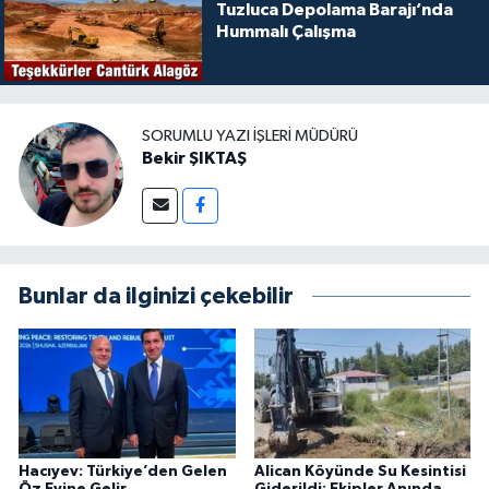
Tuzluca Depolama Barajı’nda
Hummalı Çalışma
SORUMLU YAZI İŞLERI MÜDÜRÜ
Bekir ŞIKTAŞ
Bunlar da ilginizi çekebilir
Hacıyev: Türkiye’den Gelen
Alican Köyünde Su Kesintisi