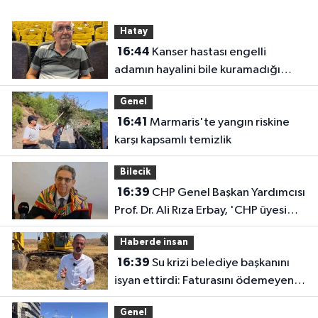
Hatay
16:44
Kanser hastası engelli
adamın hayalini bile kuramadığı
evine kavuşunca döktüğü gözyaşı
Genel
duygulandırdı
16:41
Marmaris'te yangın riskine
karşı kapsamlı temizlik
Bilecik
16:39
CHP Genel Başkan Yardımcısı
Prof. Dr. Ali Rıza Erbay, 'CHP üyesi
olmak inanç ister, emek ister, yürek
Haberde insan
ister'
16:39
Su krizi belediye başkanını
isyan ettirdi: Faturasını ödemeyen
vatandaşlara böyle seslendi
Genel