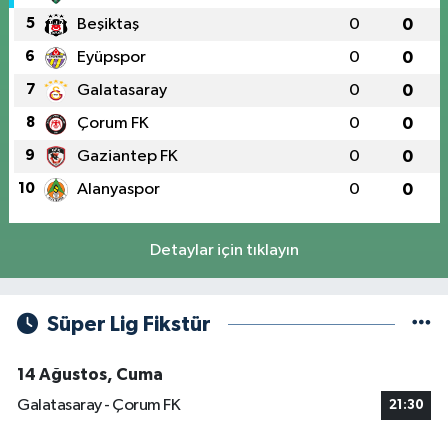
5
Beşiktaş
0
0
6
Eyüpspor
0
0
7
Galatasaray
0
0
8
Çorum FK
0
0
9
Gaziantep FK
0
0
10
Alanyaspor
0
0
Detaylar için tıklayın
Süper Lig Fikstür
14 Ağustos, Cuma
Galatasaray - Çorum FK
21:30