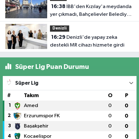
16:38
İBB'den Kızılay'a meydanda
yer çıkmadı, Bahçelievler Belediyesi
yer tahsis etti
Denizli
16:29
Denizli'de yapay zeka
destekli MR cihazı hizmete girdi
Süper Lig Puan Durumu
Süper Lig
#
Takım
O
P
1
Amed
0
0
2
Erzurumspor FK
0
0
3
Başakşehir
0
0
4
Kocaelispor
0
0