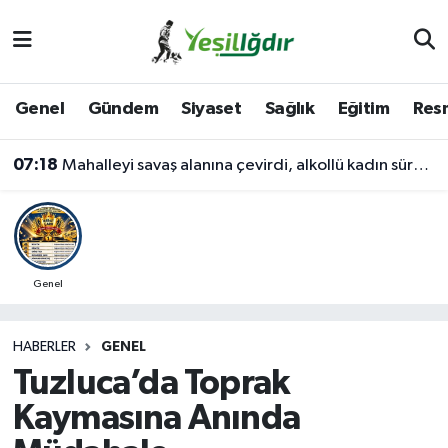
Iğdır Nöbetçi Eczaneler
Genel
Gündem
Siyaset
Sağlık
Eğitim
Resm
Iğdır Hava Durumu
07:18
Mahalleyi savaş alanına çevirdi, alkollü kadın sürücü karıştığı kazayı unuttu
İğdir Namaz Vakitleri
Iğdır Trafik Yoğunluk Haritası
Süper Lig Puan Durumu ve Fikstür
Genel
Tüm Manşetler
HABERLER
GENEL
Tuzluca’da Toprak
Son Dakika Haberleri
Kaymasına Anında
Haber Arşivi