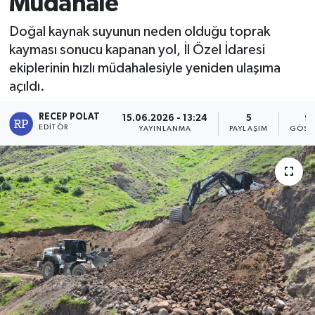
Müdahale
Doğal kaynak suyunun neden olduğu toprak
kayması sonucu kapanan yol, İl Özel İdaresi
ekiplerinin hızlı müdahalesiyle yeniden ulaşıma
açıldı.
RECEP POLAT
15.06.2026 - 13:24
5
9
EDITÖR
YAYINLANMA
PAYLAŞIM
GÖST