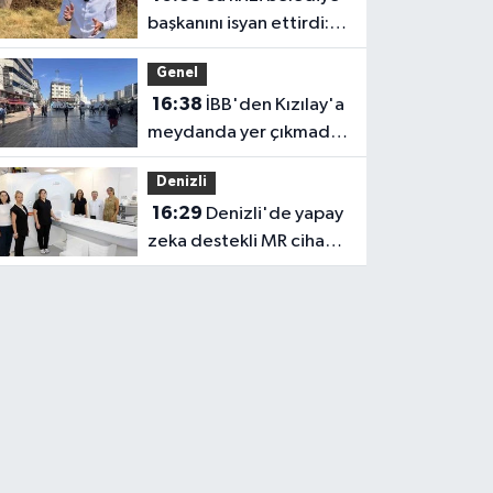
başkanını isyan ettirdi:
Faturasını ödemeyen
Genel
vatandaşlara böyle
16:38
İBB'den Kızılay'a
seslendi
meydanda yer çıkmadı,
Bahçelievler Belediyesi
Denizli
yer tahsis etti
16:29
Denizli'de yapay
zeka destekli MR cihazı
hizmete girdi