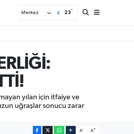
°
23
Merkez
RLİĞİ:
Tİ!
ayan yılan için itfaiye ve
 uzun uğraşlar sonucu zarar
-
+
A
A