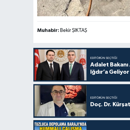
Muhabir:
Bekir ŞIKTAŞ
EDITÖRÜN SEÇTIĞI
Adalet Bakanı 
Iğdır’a Geliyor
EDITÖRÜN SEÇTIĞI
Doç. Dr. Kürşa