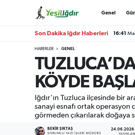
Genel
Gü
Iğdır Nöbetçi Eczaneler
Son Dakika Iğdır Haberleri
16:41
Mar
Iğdır Hava Durumu
HABERLER
GENEL
İğdir Namaz Vakitleri
TUZLUCA’DA 
Iğdır Trafik Yoğunluk Haritası
KÖYDE BAŞLA
Süper Lig Puan Durumu ve Fikstür
Iğdır’ın Tuzluca ilçesinde bir a
Tüm Manşetler
sanayi esnafı ortak operasyon d
görmeden çıkarılarak doğaya sa
Son Dakika Haberleri
BEKIR ŞIKTAŞ
24.06.2026 
Haber Arşivi
SORUMLU YAZI İŞLERI MÜDÜRÜ
YAYINLA