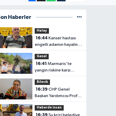
Son Haberler
Hatay
16:44
Kanser hastası
engelli adamın hayalini
bile kuramadığı evine
Genel
kavuşunca döktüğü
16:41
Marmaris'te
gözyaşı duygulandırdı
yangın riskine karşı
kapsamlı temizlik
Bilecik
16:39
CHP Genel
Başkan Yardımcısı Prof.
Dr. Ali Rıza Erbay, 'CHP
Haberde insan
üyesi olmak inanç ister,
16:39
Su krizi belediye
emek ister, yürek ister'