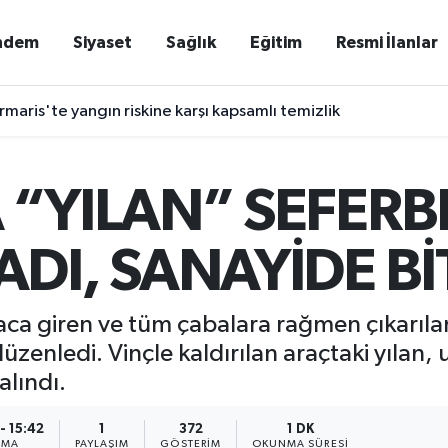
ndem
Siyaset
Sağlık
Eğitim
Resmi İlanlar
maris'te yangın riskine karşı kapsamlı temizlik
“YILAN” SEFERBE
DI, SANAYİDE BİT
raca giren ve tüm çabalara rağmen çıkarılam
üzenledi. Vinçle kaldırılan araçtaki yılan,
lındı.
- 15:42
1
372
1 DK
NMA
PAYLAŞIM
GÖSTERIM
OKUNMA SÜRESI