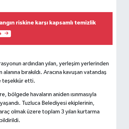
ngın riskine karşı kapsamlı temizlik
e
rasyonun ardından yılan, yerleşim yerlerinden
 alanına bırakıldı. Aracına kavuşan vatandaş
e teşekkür etti.
göre, bölgede havaların aniden ısınmasıyla
ş yaşandı. Tuzluca Belediyesi ekiplerinin,
 araç olmak üzere toplam 3 yılan kurtarma
ldirildi.