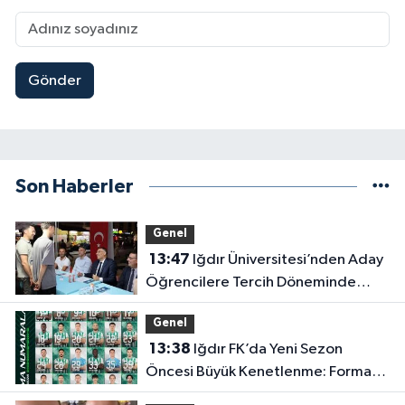
Gönder
Son Haberler
Genel
13:47
Iğdır Üniversitesi’nden Aday
Öğrencilere Tercih Döneminde
Rehberlik Desteği
Genel
13:38
Iğdır FK’da Yeni Sezon
Öncesi Büyük Kenetlenme: Forma
Numaraları Belli Oldu