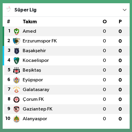
Süper Lig
#
Takım
O
P
1
Amed
0
0
2
Erzurumspor FK
0
0
3
Başakşehir
0
0
4
Kocaelispor
0
0
5
Beşiktaş
0
0
6
Eyüpspor
0
0
7
Galatasaray
0
0
8
Çorum FK
0
0
9
Gaziantep FK
0
0
10
Alanyaspor
0
0