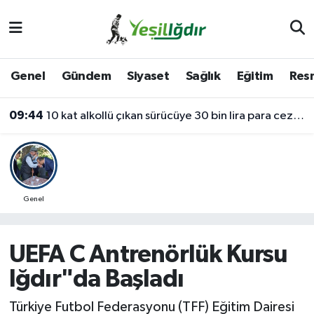
Iğdır Nöbetçi Eczaneler
Genel
Gündem
Siyaset
Sağlık
Eğitim
Resm
Iğdır Hava Durumu
09:44
10 kat alkollü çıkan sürücüye 30 bin lira para cezası
İğdir Namaz Vakitleri
Iğdır Trafik Yoğunluk Haritası
Süper Lig Puan Durumu ve Fikstür
Genel
Tüm Manşetler
UEFA C Antrenörlük Kursu
Son Dakika Haberleri
Iğdır"da Başladı
Haber Arşivi
Türkiye Futbol Federasyonu (TFF) Eğitim Dairesi