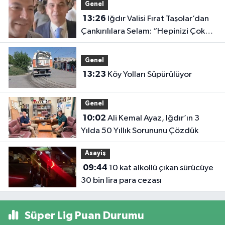
Genel
13:26
Iğdır Valisi Fırat Taşolar’dan
Çankırılılara Selam: “Hepinizi Çok
Seviyorum”
Genel
13:23
Köy Yolları Süpürülüyor
Genel
10:02
Ali Kemal Ayaz, Iğdır’ın 3
Yılda 50 Yıllık Sorununu Çözdük
Asayiş
09:44
10 kat alkollü çıkan sürücüye
30 bin lira para cezası
Süper Lig Puan Durumu