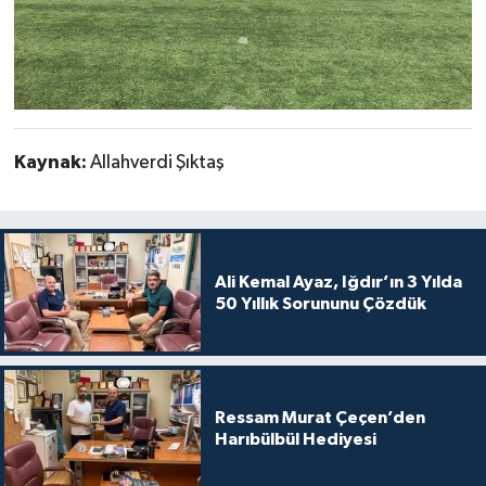
Kaynak:
Allahverdi Şıktaş
Ali Kemal Ayaz, Iğdır’ın 3 Yılda
50 Yıllık Sorununu Çözdük
Ressam Murat Çeçen’den
Harıbülbül Hediyesi