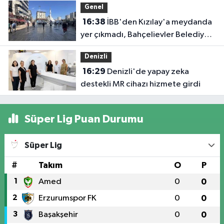
Genel
16:38
İBB'den Kızılay'a meydanda
yer çıkmadı, Bahçelievler Belediyesi
yer tahsis etti
Denizli
16:29
Denizli'de yapay zeka
destekli MR cihazı hizmete girdi
Süper Lig Puan Durumu
Süper Lig
#
Takım
O
P
1
Amed
0
0
2
Erzurumspor FK
0
0
3
Başakşehir
0
0