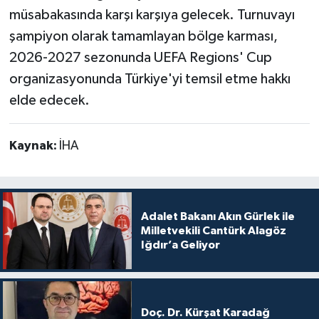
müsabakasında karşı karşıya gelecek. Turnuvayı
şampiyon olarak tamamlayan bölge karması,
2026-2027 sezonunda UEFA Regions' Cup
organizasyonunda Türkiye'yi temsil etme hakkı
elde edecek.
Kaynak:
İHA
Adalet Bakanı Akın Gürlek ile
Milletvekili Cantürk Alagöz
Iğdır’a Geliyor
Doç. Dr. Kürşat Karadağ