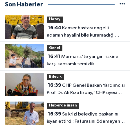
Son Haberler
Hatay
16:44
Kanser hastası engelli
adamın hayalini bile kuramadığı
evine kavuşunca döktüğü gözyaşı
Genel
duygulandırdı
16:41
Marmaris'te yangın riskine
karşı kapsamlı temizlik
Bilecik
16:39
CHP Genel Başkan Yardımcısı
Prof. Dr. Ali Rıza Erbay, 'CHP üyesi
olmak inanç ister, emek ister, yürek
Haberde insan
ister'
16:39
Su krizi belediye başkanını
isyan ettirdi: Faturasını ödemeyen
vatandaşlara böyle seslendi