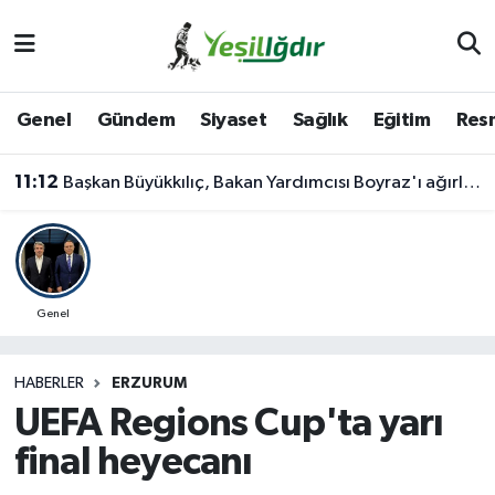
Iğdır Nöbetçi Eczaneler
Genel
Gündem
Siyaset
Sağlık
Eğitim
Resm
Iğdır Hava Durumu
11:12
Başkan Büyükkılıç, Bakan Yardımcısı Boyraz'ı ağırladı
İğdir Namaz Vakitleri
Iğdır Trafik Yoğunluk Haritası
Süper Lig Puan Durumu ve Fikstür
Genel
Tüm Manşetler
HABERLER
ERZURUM
UEFA Regions Cup'ta yarı
Son Dakika Haberleri
final heyecanı
Haber Arşivi