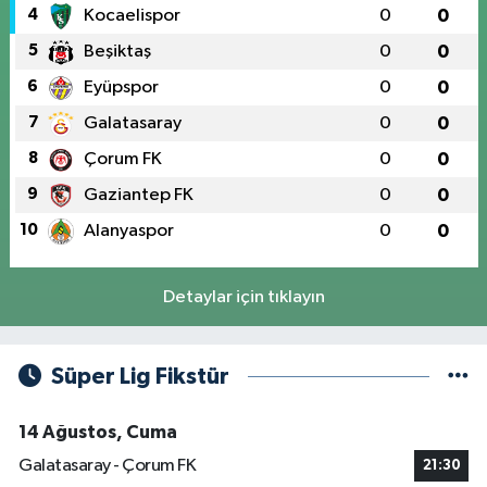
4
Kocaelispor
0
0
5
Beşiktaş
0
0
6
Eyüpspor
0
0
7
Galatasaray
0
0
8
Çorum FK
0
0
9
Gaziantep FK
0
0
10
Alanyaspor
0
0
Detaylar için tıklayın
Süper Lig Fikstür
14 Ağustos, Cuma
Galatasaray - Çorum FK
21:30