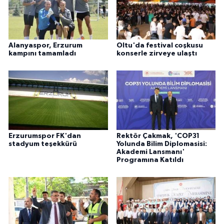
Alanyaspor, Erzurum
Oltu'da festival coşkusu
kampını tamamladı
konserle zirveye ulaştı
Erzurumspor FK'dan
Rektör Çakmak, 'COP31
stadyum teşekkürü
Yolunda Bilim Diplomasisi:
Akademi Lansmanı'
Programına Katıldı