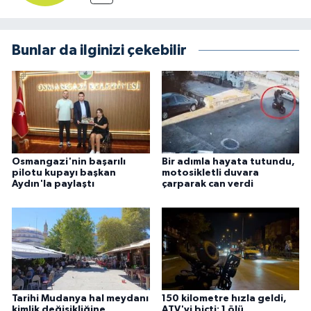
Bunlar da ilginizi çekebilir
Osmangazi'nin başarılı
Bir adımla hayata tutundu,
pilotu kupayı başkan
motosikletli duvara
Aydın'la paylaştı
çarparak can verdi
Tarihi Mudanya hal meydanı
150 kilometre hızla geldi,
kimlik değişikliğine
ATV'yi biçti: 1 ölü