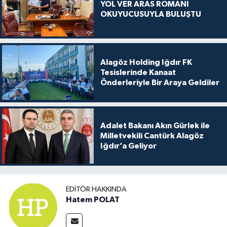
YOL VER ARAS ROMANI
OKUYUCUSUYLA BULUŞTU
Alagöz Holding Iğdır FK
Tesislerinde Kanaat
Önderleriyle Bir Araya Geldiler
Adalet Bakanı Akın Gürlek ile
Milletvekili Cantürk Alagöz
Iğdır’a Geliyor
EDITÖR HAKKINDA
Hatem POLAT