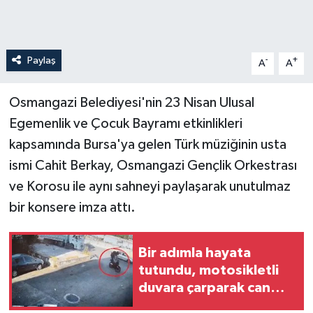
Paylaş
-
+
A
A
Osmangazi Belediyesi'nin 23 Nisan Ulusal
Egemenlik ve Çocuk Bayramı etkinlikleri
kapsamında Bursa'ya gelen Türk müziğinin usta
ismi Cahit Berkay, Osmangazi Gençlik Orkestrası
ve Korosu ile aynı sahneyi paylaşarak unutulmaz
bir konsere imza attı.
Bir adımla hayata
tutundu, motosikletli
duvara çarparak can
verdi