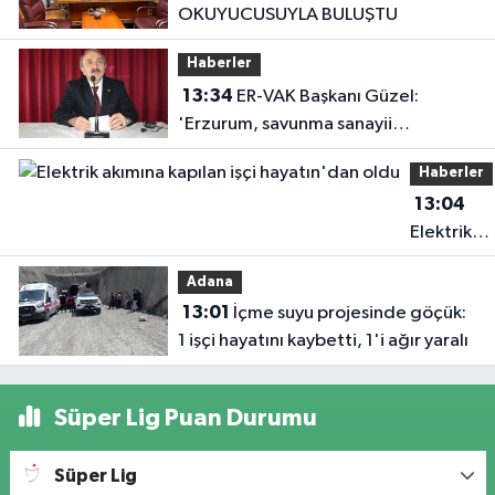
OKUYUCUSUYLA BULUŞTU
Haberler
13:34
ER-VAK Başkanı Güzel:
'Erzurum, savunma sanayii
ekosistemine daha güçlü şekilde
Haberler
dâhil edilmeli'
13:04
Elektrik
akımına
Adana
kapılan işç
13:01
İçme suyu projesinde göçük:
hayatın'd
1 işçi hayatını kaybetti, 1'i ağır yaralı
oldu
Süper Lig Puan Durumu
Süper Lig