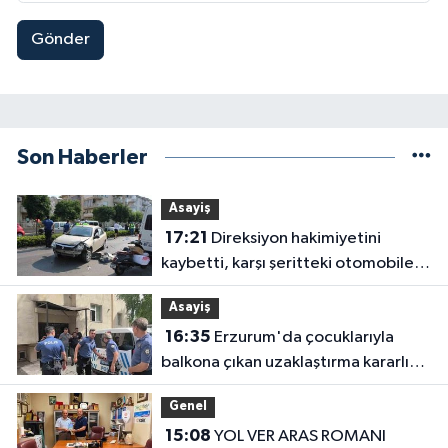
Gönder
Son Haberler
Asayiş
17:21
Direksiyon hakimiyetini
kaybetti, karşı şeritteki otomobile
çarptı
Asayiş
16:35
Erzurum'da çocuklarıyla
balkona çıkan uzaklaştırma kararlı
koca ikna edildi
Genel
15:08
YOL VER ARAS ROMANI