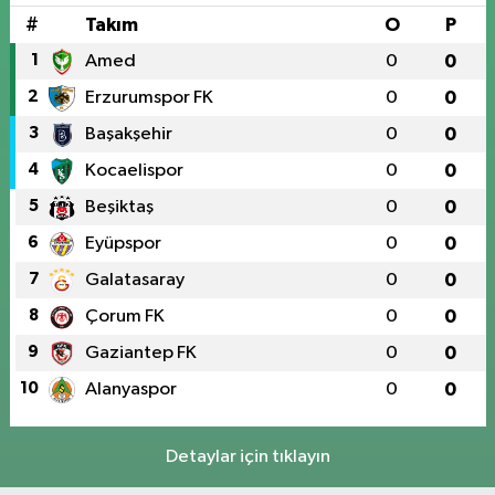
#
Takım
O
P
1
Amed
0
0
2
Erzurumspor FK
0
0
3
Başakşehir
0
0
4
Kocaelispor
0
0
5
Beşiktaş
0
0
6
Eyüpspor
0
0
7
Galatasaray
0
0
8
Çorum FK
0
0
9
Gaziantep FK
0
0
10
Alanyaspor
0
0
Detaylar için tıklayın