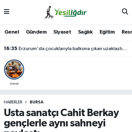
Iğdır Nöbetçi Eczaneler
Genel
Gündem
Siyaset
Sağlık
Eğitim
Resm
Iğdır Hava Durumu
16:35
Erzurum'da çocuklarıyla balkona çıkan uzaklaştırma kararlı koca ikna edildi
İğdir Namaz Vakitleri
Iğdır Trafik Yoğunluk Haritası
Süper Lig Puan Durumu ve Fikstür
Genel
Tüm Manşetler
HABERLER
BURSA
Usta sanatçı Cahit Berkay
Son Dakika Haberleri
gençlerle aynı sahneyi
Haber Arşivi