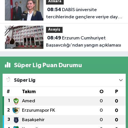
Ankara
08:54
DABİS üniversite
tercihlerinde gençlere veriye dayalı
rehberlik sunuyor
Asayiş
08:49
Erzurum Cumhuriyet
Başsavcılığı'ndan yangın açıklaması
Süper Lig Puan Durumu
Süper Lig
#
Takım
O
P
1
Amed
0
0
2
Erzurumspor FK
0
0
3
Başakşehir
0
0