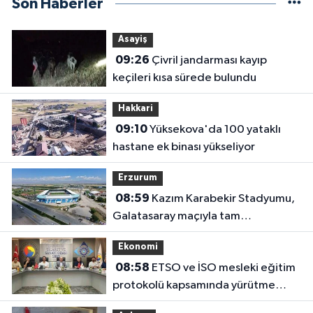
Son Haberler
Asayiş
09:26
Çivril jandarması kayıp
keçileri kısa sürede bulundu
Hakkari
09:10
Yüksekova'da 100 yataklı
hastane ek binası yükseliyor
Erzurum
08:59
Kazım Karabekir Stadyumu,
Galatasaray maçıyla tam
kapasiteyle kapılarını açacak
Ekonomi
08:58
ETSO ve İSO mesleki eğitim
protokolü kapsamında yürütme
kurulu toplandı