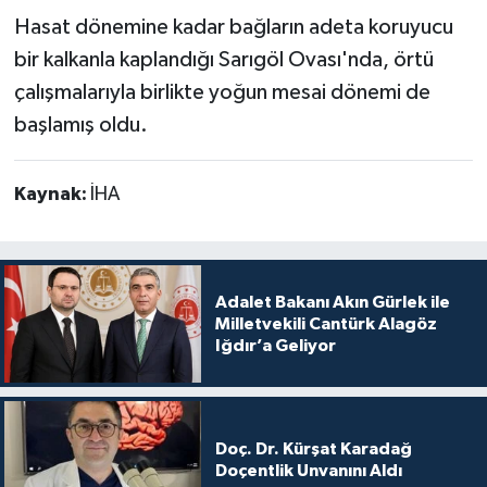
Hasat dönemine kadar bağların adeta koruyucu
bir kalkanla kaplandığı Sarıgöl Ovası'nda, örtü
çalışmalarıyla birlikte yoğun mesai dönemi de
başlamış oldu.
Kaynak:
İHA
Adalet Bakanı Akın Gürlek ile
Milletvekili Cantürk Alagöz
Iğdır’a Geliyor
Doç. Dr. Kürşat Karadağ
Doçentlik Unvanını Aldı