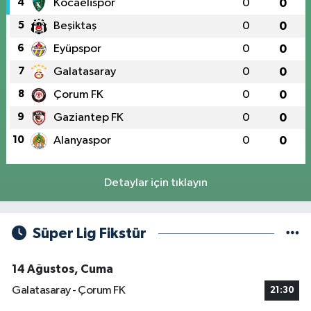
4
Kocaelispor
0
0
5
Beşiktaş
0
0
6
Eyüpspor
0
0
7
Galatasaray
0
0
8
Çorum FK
0
0
9
Gaziantep FK
0
0
10
Alanyaspor
0
0
Detaylar için tıklayın
Süper Lig Fikstür
14 Ağustos, Cuma
Galatasaray - Çorum FK
21:30