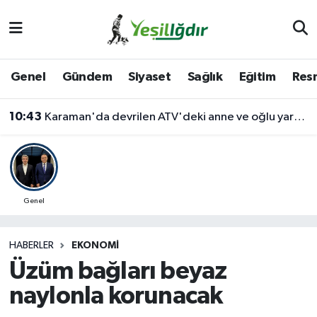
Iğdır Nöbetçi Eczaneler
Genel
Gündem
Siyaset
Sağlık
Eğitim
Resm
Iğdır Hava Durumu
10:43
Karaman'da devrilen ATV'deki anne ve oğlu yaralandı
İğdir Namaz Vakitleri
Iğdır Trafik Yoğunluk Haritası
Süper Lig Puan Durumu ve Fikstür
Genel
Tüm Manşetler
HABERLER
EKONOMI
Üzüm bağları beyaz
Son Dakika Haberleri
naylonla korunacak
Haber Arşivi