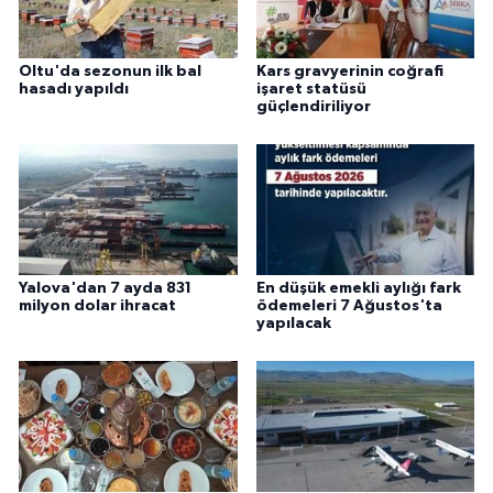
Oltu'da sezonun ilk bal
Kars gravyerinin coğrafi
hasadı yapıldı
işaret statüsü
güçlendiriliyor
Yalova'dan 7 ayda 831
En düşük emekli aylığı fark
milyon dolar ihracat
ödemeleri 7 Ağustos'ta
yapılacak