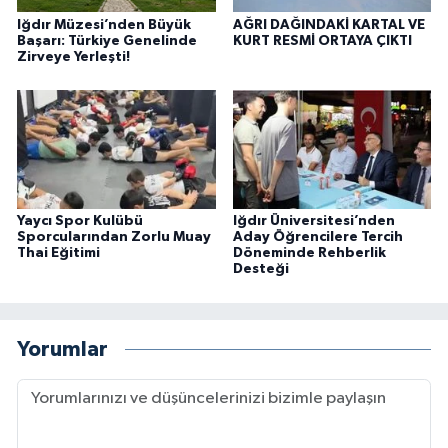
Iğdır Müzesi’nden Büyük
AĞRI DAĞINDAKİ KARTAL VE
Başarı: Türkiye Genelinde
KURT RESMİ ORTAYA ÇIKTI
Zirveye Yerleşti!
Yaycı Spor Kulübü
Iğdır Üniversitesi’nden
Sporcularından Zorlu Muay
Aday Öğrencilere Tercih
Thai Eğitimi
Döneminde Rehberlik
Desteği
Yorumlar