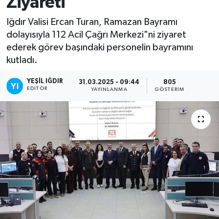
Ziyareti
Iğdır Valisi Ercan Turan, Ramazan Bayramı
dolayısıyla 112 Acil Çağrı Merkezi"ni ziyaret
ederek görev başındaki personelin bayramını
kutladı.
YEŞIL IĞDIR
31.03.2025 - 09:44
805
EDITÖR
YAYINLANMA
GÖSTERIM