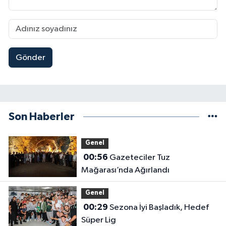
Gönder
Son Haberler
Genel
00:56
Gazeteciler Tuz
Mağarası’nda Ağırlandı
Genel
00:29
Sezona İyi Başladık, Hedef
Süper Lig