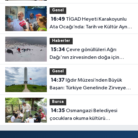
Genel
16:49
TİGAD Heyeti Karakoyunlu
Ata Ocağı’nda: Tarih ve Kültür Aynı
Çatı Altında Buluştu
Haberler
15:34
Çevre gönüllüleri Ağrı
Dağı'nın zirvesinden doğa için
seslendi
Genel
14:37
Iğdır Müzesi’nden Büyük
Başarı: Türkiye Genelinde Zirveye
Yerleşti!
Bursa
14:35
Osmangazi Belediyesi
çocuklara okuma kültürü
kazandırıyor