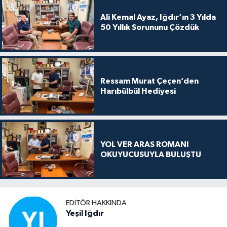
Ali Kemal Ayaz, Iğdır’ın 3 Yılda
50 Yıllık Sorununu Çözdük
Ressam Murat Çeçen’den
Harıbülbül Hediyesi
YOL VER ARAS ROMANI
OKUYUCUSUYLA BULUŞTU
EDITÖR HAKKINDA
Yeşil Iğdır