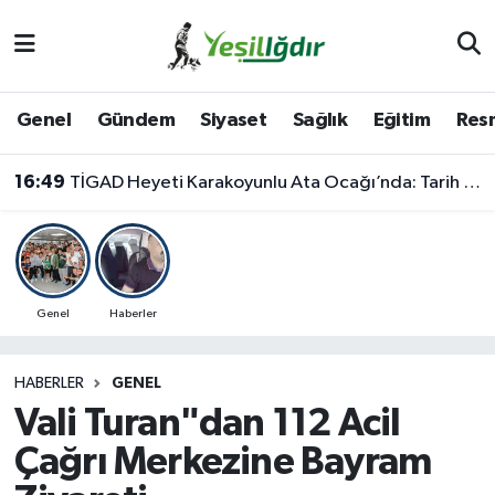
Iğdır Nöbetçi Eczaneler
Genel
Gündem
Siyaset
Sağlık
Eğitim
Resm
Iğdır Hava Durumu
16:49
TİGAD Heyeti Karakoyunlu Ata Ocağı’nda: Tarih ve Kültür Aynı Çatı Altında Buluştu
İğdir Namaz Vakitleri
Iğdır Trafik Yoğunluk Haritası
Süper Lig Puan Durumu ve Fikstür
Genel
Haberler
Tüm Manşetler
HABERLER
GENEL
Vali Turan"dan 112 Acil
Son Dakika Haberleri
Çağrı Merkezine Bayram
Haber Arşivi