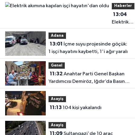
Haberler
13:04
Elektrik
akımına
Adana
kapılan işç
13:01
İçme suyu projesinde göçük:
hayatın'd
1 işçi hayatını kaybetti, 1'i ağır yaralı
oldu
Genel
11:32
Anahtar Parti Genel Başkan
Yardımcısı Demiröz, Iğdır’da Basın
Mensuplarıyla Buluştu
Asayiş
11:13
104 kişi yakalandı
Asayiş
11:09
Sultangazi'de 10 araç