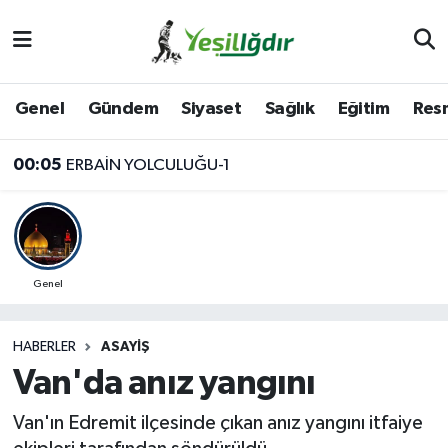
Iğdır Nöbetçi Eczaneler
Genel
Gündem
Siyaset
Sağlık
Eğitim
Resm
Iğdır Hava Durumu
00:05
ERBAİN YOLCULUĞU-1
İğdir Namaz Vakitleri
Iğdır Trafik Yoğunluk Haritası
Süper Lig Puan Durumu ve Fikstür
Genel
Tüm Manşetler
HABERLER
ASAYIŞ
Van'da anız yangını
Son Dakika Haberleri
Van'ın Edremit ilçesinde çıkan anız yangını itfaiye
Haber Arşivi