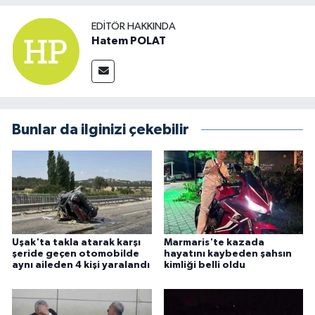
EDITÖR HAKKINDA
Hatem POLAT
Bunlar da ilginizi çekebilir
Uşak'ta takla atarak karşı
Marmaris'te kazada
şeride geçen otomobilde
hayatını kaybeden şahsın
aynı aileden 4 kişi yaralandı
kimliği belli oldu