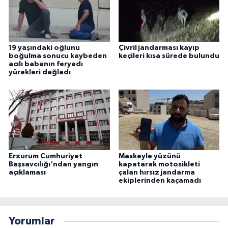
19 yaşındaki oğlunu
Çivril jandarması kayıp
boğulma sonucu kaybeden
keçileri kısa sürede bulundu
acılı babanın feryadı
yürekleri dağladı
Erzurum Cumhuriyet
Maskeyle yüzünü
Başsavcılığı'ndan yangın
kapatarak motosikleti
açıklaması
çalan hırsız jandarma
ekiplerinden kaçamadı
Yorumlar