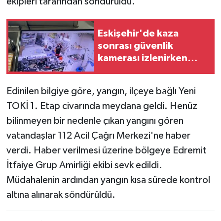
ekipleri tarafından söndürüldü.
Eskişehir'de kaza
sonrası güvenlik
kamerası izlenirken
bıçaklı kavga: 2 yaralı
Edinilen bilgiye göre, yangın, ilçeye bağlı Yeni
TOKİ 1. Etap civarında meydana geldi. Henüz
bilinmeyen bir nedenle çıkan yangını gören
vatandaşlar 112 Acil Çağrı Merkezi'ne haber
verdi. Haber verilmesi üzerine bölgeye Edremit
İtfaiye Grup Amirliği ekibi sevk edildi.
Müdahalenin ardından yangın kısa sürede kontrol
altına alınarak söndürüldü.