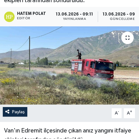
ekipleri tarafından söndürüldü.
HATEM POLAT
13.06.2026 - 09:11
13.06.2026 - 09:
EDITÖR
YAYINLANMA
GÜNCELLEME
Paylaş
-
+
A
A
Van'ın Edremit ilçesinde çıkan anız yangını itfaiye