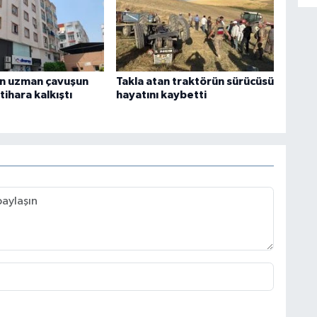
n uzman çavuşun
Takla atan traktörün sürücüsü
ntihara kalkıştı
hayatını kaybetti