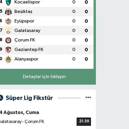
4
Kocaelispor
0
0
5
Beşiktaş
0
0
6
Eyüpspor
0
0
7
Galatasaray
0
0
8
Çorum FK
0
0
9
Gaziantep FK
0
0
0
Alanyaspor
0
0
Detaylar için tıklayın
Süper Lig Fikstür
4 Ağustos, Cuma
alatasaray - Çorum FK
21:30