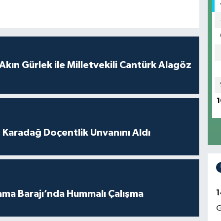
Akın Gürlek ile Milletvekili Cantürk Alagöz
1
t Karadağ Doçentlik Unvanını Aldı
1
ama Barajı’nda Hummalı Çalışma
G