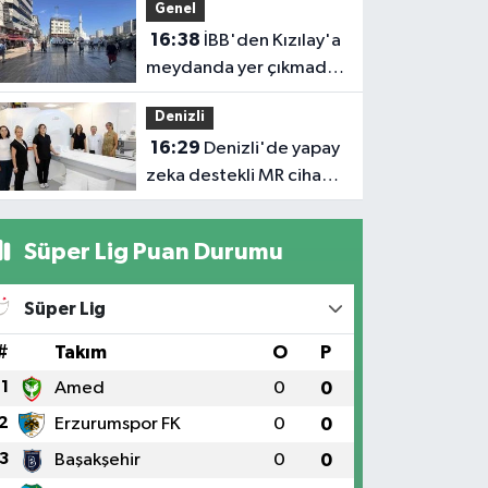
Genel
vatandaşlara böyle
16:38
İBB'den Kızılay'a
seslendi
meydanda yer çıkmadı,
Bahçelievler Belediyesi
Denizli
yer tahsis etti
16:29
Denizli'de yapay
zeka destekli MR cihazı
hizmete girdi
Süper Lig Puan Durumu
Süper Lig
#
Takım
O
P
1
Amed
0
0
2
Erzurumspor FK
0
0
3
Başakşehir
0
0