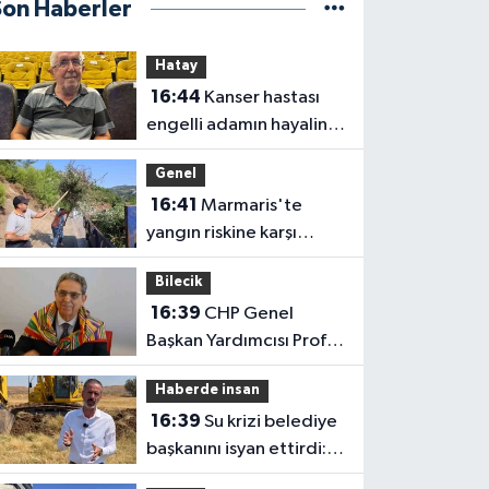
Son Haberler
Hatay
16:44
Kanser hastası
engelli adamın hayalini
bile kuramadığı evine
Genel
kavuşunca döktüğü
16:41
Marmaris'te
gözyaşı duygulandırdı
yangın riskine karşı
kapsamlı temizlik
Bilecik
16:39
CHP Genel
Başkan Yardımcısı Prof.
Dr. Ali Rıza Erbay, 'CHP
Haberde insan
üyesi olmak inanç ister,
16:39
Su krizi belediye
emek ister, yürek ister'
başkanını isyan ettirdi:
Faturasını ödemeyen