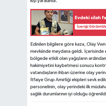
kişi yaralandı.
Evdeki silah 
İçeriği Görüntül
Edinilen bilgilere göre kaza, Olay Vw
mevkiinde meydana geldi. İçerisinde
bölgede etkili olan yağışların ardınd
hakimiyetini kaybetmesi sonucu kontro
vatandaşların ihbarı üzerine olay yer
İtfaiye Grup Amirliği ekipleri sevk edi
personelinin, olay yerindeki ilk müdah
sağlık durumlarının iyi olduğu öğrenildi.