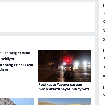
1
K
K
G
G
1
B
karaciğer nakli için
B
liyor
A
Feci kaza: Yayaya çarpan
1
motosikletli hayatını kaybetti
S