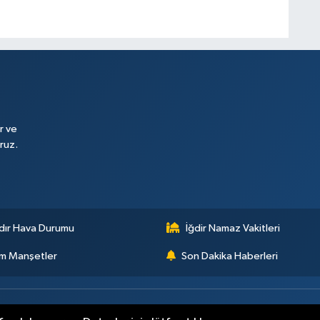
r ve
ruz.
dır Hava Durumu
İğdir Namaz Vakitleri
m Manşetler
Son Dakika Haberleri