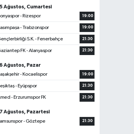
5 Ağustos, Cumartesi
onyaspor - Rizespor
19:00
asımpaşa - Trabzonspor
19:00
ençlerbirliği S.K. - Fenerbahçe
21:30
aziantep FK - Alanyaspor
21:30
6 Ağustos, Pazar
aşakşehir - Kocaelispor
19:00
eşiktaş - Eyüpspor
21:30
med - Erzurumspor FK
21:30
7 Ağustos, Pazartesi
amsunspor - Göztepe
21:30