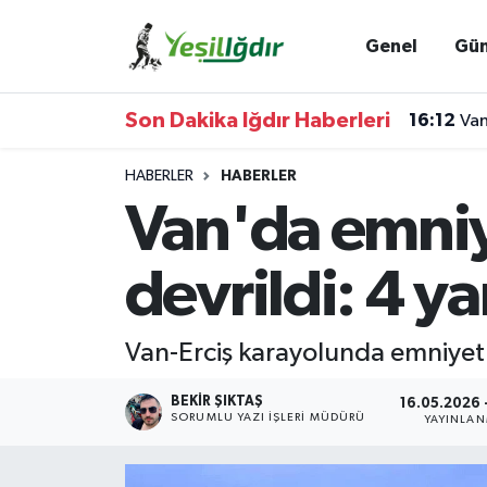
Genel
Gü
Iğdır Nöbetçi Eczaneler
Son Dakika Iğdır Haberleri
16:12
Van
Iğdır Hava Durumu
HABERLER
HABERLER
İğdir Namaz Vakitleri
Van'da emniy
Iğdır Trafik Yoğunluk Haritası
devrildi: 4 ya
Süper Lig Puan Durumu ve Fikstür
Van-Erciş karayolunda emniyet 
Tüm Manşetler
BEKIR ŞIKTAŞ
16.05.2026 -
Son Dakika Haberleri
SORUMLU YAZI İŞLERI MÜDÜRÜ
YAYINLA
Haber Arşivi