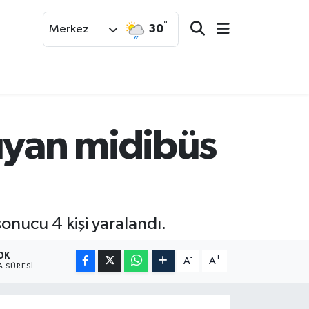
°
30
Merkez
şıyan midibüs
onucu 4 kişi yaralandı.
 DK
-
+
A
A
 SÜRESI