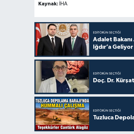
Kaynak:
İHA
EDITÖRÜN SEÇTIĞI
Adalet Bakanı 
Iğdır’a Geliyor
EDITÖRÜN SEÇTIĞI
Doç. Dr. Kürşa
EDITÖRÜN SEÇTIĞI
Tuzluca Depol