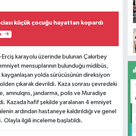
faciası küçük çocuğu hayattan kopardı
e
n-Erciş karayolu üzerinde bulunan Çakırbey
 emniyet mensuplarının bulunduğu midibüs,
an kayganlaşan yolda sürücüsünün direksiyon
lden çıkarak devrildi. Kaza sonrası çevredeki
ine, amnulqns, jandarma, polis ve Muradiye
ldi. Kazada hafif şekilde yaralanan 4 emniyet
alenin ardından hastaneye kaldırıldığı ve genel
 Olayla ilgili inceleme başlatıldı.