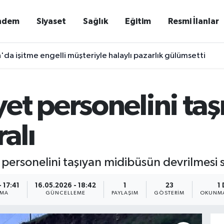
ndem
Siyaset
Sağlık
Eğitim
Resmi İlanlar
'da işitme engelli müşteriyle halaylı pazarlık gülümsetti
et personelini ta
ralı
personelini taşıyan midibüsün devrilmesi s
 17:41
16.05.2026 - 18:42
1
23
1
NMA
GÜNCELLEME
PAYLAŞIM
GÖSTERIM
OKUNMA