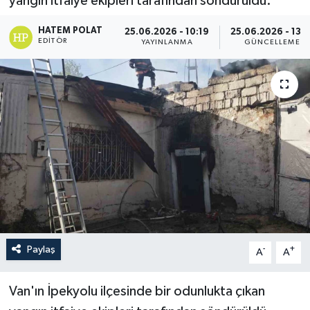
yangın itfaiye ekipleri tarafından söndürüldü.
HATEM POLAT
25.06.2026 - 10:19
25.06.2026 - 13:3
EDITÖR
YAYINLANMA
GÜNCELLEME
Paylaş
-
+
A
A
Van'ın İpekyolu ilçesinde bir odunlukta çıkan