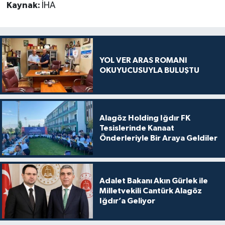
Kaynak:
İHA
YOL VER ARAS ROMANI
OKUYUCUSUYLA BULUŞTU
Alagöz Holding Iğdır FK
Tesislerinde Kanaat
Önderleriyle Bir Araya Geldiler
Adalet Bakanı Akın Gürlek ile
Milletvekili Cantürk Alagöz
Iğdır’a Geliyor