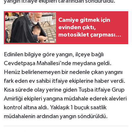
yangın itfaiye ekipleri tarafından söndürüldü.
Camiye gitmek için
evinden çıktı,
motosiklet çarpması
sonucu öldü
Edinilen bilgiye göre yangın, ilçeye bağlı
Cevdetpaşa Mahallesi'nde meydana geldi.
Henüz belirlenemeyen bir nedenle çıkan yangını
fark eden ev sahibi itfaiye ekiplerine haber verdi.
Kısa sürede olay yerine giden Tuşba itfaiye Grup
Amirliği ekipleri yangına müdahale ederek alevleri
kontrol altına aldı. Yaklaşık 1 buçuk saatlik
müdahalenin ardından yangın söndürüldü.