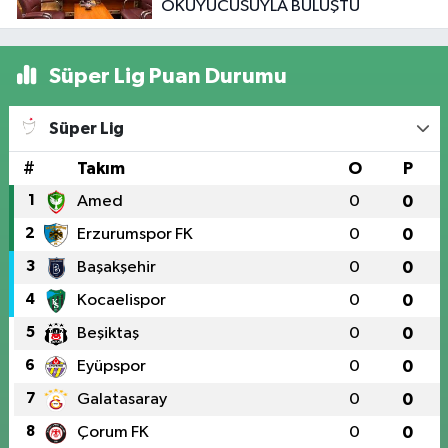
OKUYUCUSUYLA BULUŞTU
Süper Lig Puan Durumu
Süper Lig
#
Takım
O
P
1
Amed
0
0
2
Erzurumspor FK
0
0
3
Başakşehir
0
0
4
Kocaelispor
0
0
5
Beşiktaş
0
0
6
Eyüpspor
0
0
7
Galatasaray
0
0
8
Çorum FK
0
0