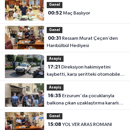
Genel
00:52
Maç Başlıyor
Genel
00:31
Ressam Murat Çeçen’den
Harıbülbül Hediyesi
Asayiş
17:21
Direksiyon hakimiyetini
kaybetti, karşı şeritteki otomobile
çarptı
Asayiş
16:35
Erzurum'da çocuklarıyla
balkona çıkan uzaklaştırma kararlı
koca ikna edildi
Genel
15:08
YOL VER ARAS ROMANI