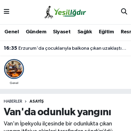
Iğdır Nöbetçi Eczaneler
Genel
Gündem
Siyaset
Sağlık
Eğitim
Resm
Iğdır Hava Durumu
16:35
Erzurum'da çocuklarıyla balkona çıkan uzaklaştırma kararlı koca ikna edildi
İğdir Namaz Vakitleri
Iğdır Trafik Yoğunluk Haritası
Süper Lig Puan Durumu ve Fikstür
Genel
Tüm Manşetler
HABERLER
ASAYIŞ
Van'da odunluk yangını
Son Dakika Haberleri
Van'ın İpekyolu ilçesinde bir odunlukta çıkan
Haber Arşivi