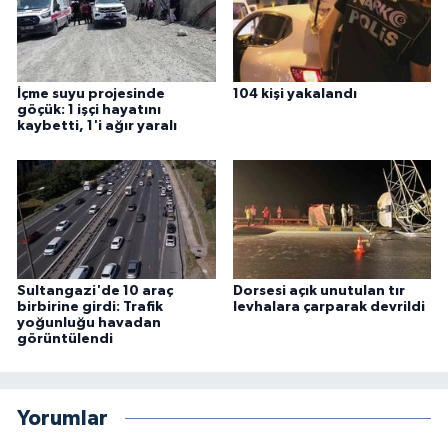
İçme suyu projesinde
104 kişi yakalandı
göçük: 1 işçi hayatını
kaybetti, 1'i ağır yaralı
Sultangazi'de 10 araç
Dorsesi açık unutulan tır
birbirine girdi: Trafik
levhalara çarparak devrildi
yoğunluğu havadan
görüntülendi
Yorumlar