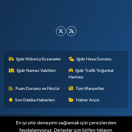
Iğdır Nöbetçi Eczaneler
Iğdır Hava Durumu
İğdir Namaz Vakitleri
Iğdır Trafik Yoğunluk
Haritası
Puan Durumu ve Fikstür
Tüm Manşetler
Son Dakika Haberleri
Haber Arşivi
Künye
İletişim
Çerez Politikası
Gizlilik ilkeleri
En iyi site deneyimi sağlamak için çerezlerden
faydalanıyoruz. Detaylar için lütfen tıklayın.