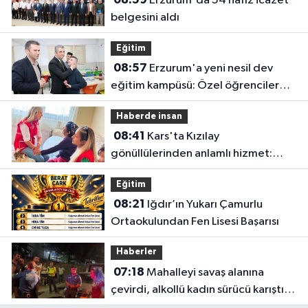
Erzurum'da 54 hafız icazet
belgesini aldı
Eğitim
08:57
Erzurum'a yeni nesil dev
eğitim kampüsü: Özel öğrenciler
geleceğe burada hazırlanacak
Haberde insan
08:41
Kars'ta Kızılay
gönüllülerinden anlamlı hizmet:
Evde bakım hareketiyle yalnızlığa ve
Eğitim
ihtiyaçlara dokunuyorlar
08:21
Iğdır’ın Yukarı Çamurlu
Ortaokulundan Fen Lisesi Başarısı
Haberler
07:18
Mahalleyi savaş alanına
çevirdi, alkollü kadın sürücü karıştığı
kazayı unuttu