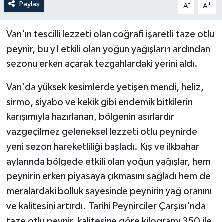
Paylaş
-
+
A
A
Van'ın tescilli lezzeti olan coğrafi işaretli taze otlu
peynir, bu yıl etkili olan yoğun yağışların ardından
sezonu erken açarak tezgahlardaki yerini aldı.
Van'da yüksek kesimlerde yetişen mendi, heliz,
sirmo, siyabo ve kekik gibi endemik bitkilerin
karışımıyla hazırlanan, bölgenin asırlardır
vazgeçilmez geleneksel lezzeti otlu peynirde
yeni sezon hareketliliği başladı. Kış ve ilkbahar
aylarında bölgede etkili olan yoğun yağışlar, hem
peynirin erken piyasaya çıkmasını sağladı hem de
meralardaki bolluk sayesinde peynirin yağ oranını
ve kalitesini artırdı. Tarihi Peynirciler Çarşısı'nda
taze otlu peynir, kalitesine göre kilogramı 350 ile