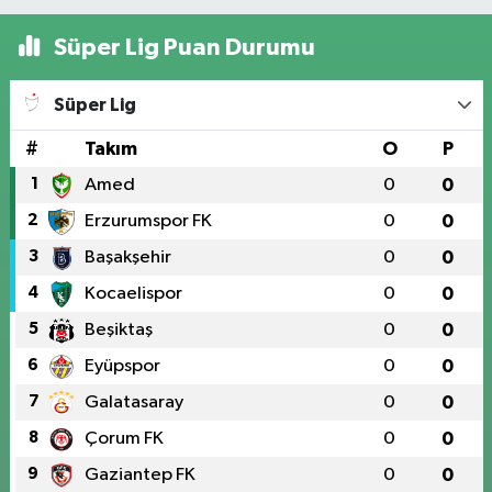
Süper Lig Puan Durumu
Süper Lig
#
Takım
O
P
1
Amed
0
0
2
Erzurumspor FK
0
0
3
Başakşehir
0
0
4
Kocaelispor
0
0
5
Beşiktaş
0
0
6
Eyüpspor
0
0
7
Galatasaray
0
0
8
Çorum FK
0
0
9
Gaziantep FK
0
0