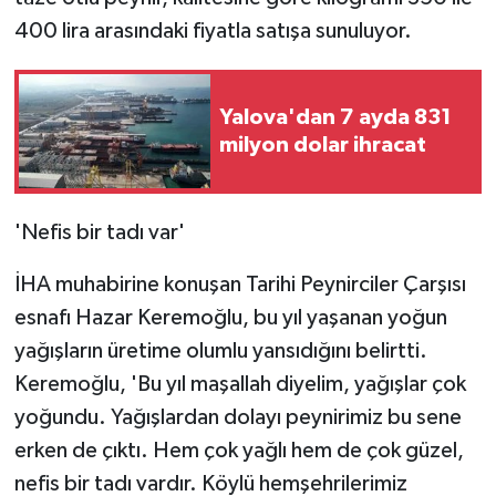
400 lira arasındaki fiyatla satışa sunuluyor.
Yalova'dan 7 ayda 831
milyon dolar ihracat
'Nefis bir tadı var'
İHA muhabirine konuşan Tarihi Peynirciler Çarşısı
esnafı Hazar Keremoğlu, bu yıl yaşanan yoğun
yağışların üretime olumlu yansıdığını belirtti.
Keremoğlu, 'Bu yıl maşallah diyelim, yağışlar çok
yoğundu. Yağışlardan dolayı peynirimiz bu sene
erken de çıktı. Hem çok yağlı hem de çok güzel,
nefis bir tadı vardır. Köylü hemşehrilerimiz