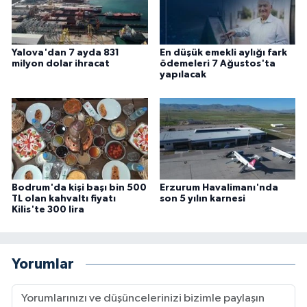
Yalova'dan 7 ayda 831
En düşük emekli aylığı fark
milyon dolar ihracat
ödemeleri 7 Ağustos'ta
yapılacak
Bodrum'da kişi başı bin 500
Erzurum Havalimanı'nda
TL olan kahvaltı fiyatı
son 5 yılın karnesi
Kilis'te 300 lira
Yorumlar