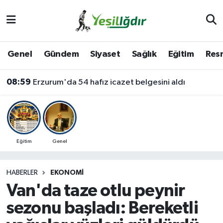
Iğdır Nöbetçi Eczaneler
Genel
Gündem
Siyaset
Sağlık
Eğitim
Resm
Iğdır Hava Durumu
08:59
Erzurum'da 54 hafız icazet belgesini aldı
İğdir Namaz Vakitleri
Iğdır Trafik Yoğunluk Haritası
Süper Lig Puan Durumu ve Fikstür
Eğitim
Genel
Tüm Manşetler
HABERLER
EKONOMI
Van'da taze otlu peynir
Son Dakika Haberleri
sezonu başladı: Bereketli
Haber Arşivi