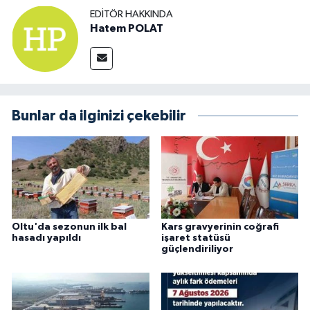
EDITÖR HAKKINDA
Hatem POLAT
Bunlar da ilginizi çekebilir
Oltu'da sezonun ilk bal
Kars gravyerinin coğrafi
hasadı yapıldı
işaret statüsü
güçlendiriliyor