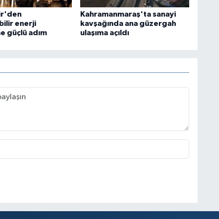
ir'den
Kahramanmaraş'ta sanayi
ilir enerji
kavşağında ana güzergah
e güçlü adım
ulaşıma açıldı