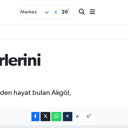
°
20
Merkez
lerini
niden hayat bulan Akgöl,
-
+
A
A