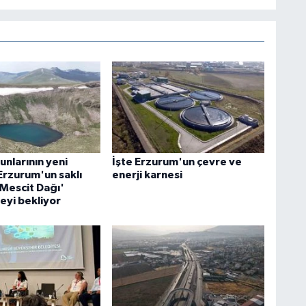
nlarının yeni
İşte Erzurum'un çevre ve
Erzurum'un saklı
enerji karnesi
'Mescit Dağı'
eyi bekliyor