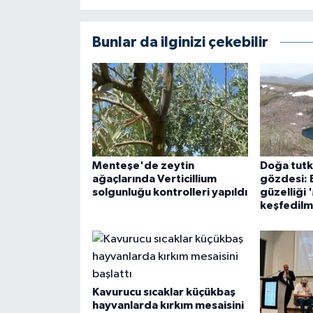
Bunlar da ilginizi çekebilir
Menteşe'de zeytin
Doğa tutku
ağaçlarında Verticillium
gözdesi: 
solgunluğu kontrolleri yapıldı
güzelliği 
keşfedilm
Kavurucu sıcaklar küçükbaş
hayvanlarda kırkım mesaisini