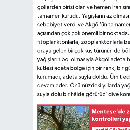
göllerden birisi olan ve hemen İran sın
tamamen kurudu. Yağışların az olması
sebebiyet verdi ve Akgöl'ün tamamen 
açısından çok çok önemli bir noktada
fitoplanktonlarla, zooplanktonlarla bes
oraya gelen birçok kuş türünün de böl
yağışların bol olmasıyla Akgöl adeta 
kütlesi adeta bölge için bir renk, bir g
kurumadı, adeta suyla doldu. Ümit edi
devam eder. Önümüzdeki yıllarda yağı
suyla dolu bir hâlde görürüz' diye kon
Menteşe'de ze
kontrolleri ya