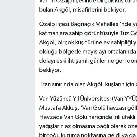
Van'ın Özalp ilçesinde birçok kuş türü
bulan Akgöl, misafirlerini bekliyor.
Özalp ilçesi Bağrıaçık Mahallesi'nde y
katmanlara sahip görüntüsüyle Tuz G
Akgöl, birçok kuş türüne ev sahipliği ya
olduğu bölgede mayıs ayı ortalarında 
dolayı eski ihtişamlı günlerine geri dö
bekliyor.
'İran sınırında olan Akgöl, kuşların için
Van Yüzüncü Yıl Üniversitesi (Van YYÜ)
Mustafa Akkuş, 'Van Gölü havzası göll
Havzada Van Gölü haricinde irili ufakl
yağışların az olmasına bağlı olarak özel
birçoğu kuruma noktasına geldi ya d