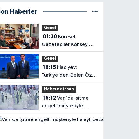
Son Haberler
Genel
01:30
Küresel
Gazeteciler Konseyi
Başkanı Mehmet Ali
Genel
Dim’den Gazetemize
16:15
Hacıyev:
Ziyaret
Türkiye’den Gelen Öz
Evine Gelir
Haberde insan
16:12
Van'da işitme
engelli müşteriyle
halaylı pazarlık
gülümsetti