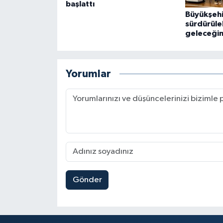
başlattı
Büyükşeh
sürdürüleb
geleceğin
Yorumlar
Gönder