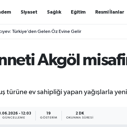
ndem
Siyaset
Sağlık
Eğitim
Resmi İlanlar
ıyev: Türkiye’den Gelen Öz Evine Gelir
nneti Akgöl misafir
uş türüne ev sahipliği yapan yağışlarla ye
3.06.2026 - 12:03
19
2 DK
GÜNCELLEME
GÖSTERIM
OKUNMA SÜRESI