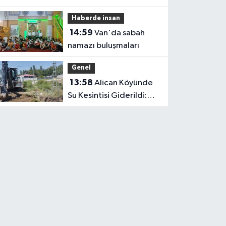
Haberde insan
14:59
Van'da sabah
namazı buluşmaları
Genel
13:58
Alican Köyünde
Su Kesintisi Giderildi:
Ekipler Anında
Müdahale Etti