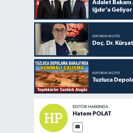
Adalet Bakanı 
Iğdır’a Geliyor
EDITÖRÜN SEÇTIĞI
Doç. Dr. Kürşa
EDITÖRÜN SEÇTIĞI
Tuzluca Depol
EDITÖR HAKKINDA
Hatem POLAT