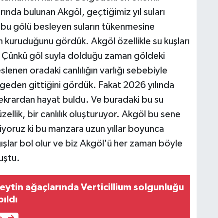
ırında bulunan Akgöl, geçtiğimiz yıl suları
 bu gölü besleyen suların tükenmesine
kuruduğunu gördük. Akgöl özellikle su kuşları
. Çünkü göl suyla dolduğu zaman göldeki
lenen oradaki canlılığın varlığı sebebiyle
geden gittiğini gördük. Fakat 2026 yılında
tekrardan hayat buldu. Ve buradaki bu su
üzellik, bir canlılık oluşturuyor. Akgöl bu sene
yoruz ki bu manzara uzun yıllar boyunca
şlar bol olur ve biz Akgöl'ü her zaman böyle
uştu.
ytin ağaçlarında Verticillium solgunluğu
pıldı