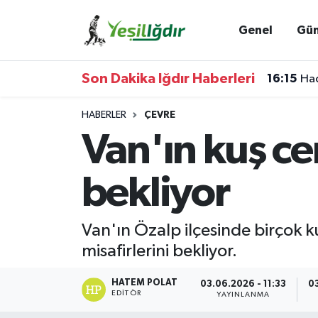
Genel
Gü
Iğdır Nöbetçi Eczaneler
Son Dakika Iğdır Haberleri
16:15
Hac
Iğdır Hava Durumu
HABERLER
ÇEVRE
İğdir Namaz Vakitleri
Van'ın kuş ce
Iğdır Trafik Yoğunluk Haritası
bekliyor
Süper Lig Puan Durumu ve Fikstür
Van'ın Özalp ilçesinde birçok k
Tüm Manşetler
misafirlerini bekliyor.
Son Dakika Haberleri
HATEM POLAT
03.06.2026 - 11:33
0
EDITÖR
YAYINLANMA
Haber Arşivi