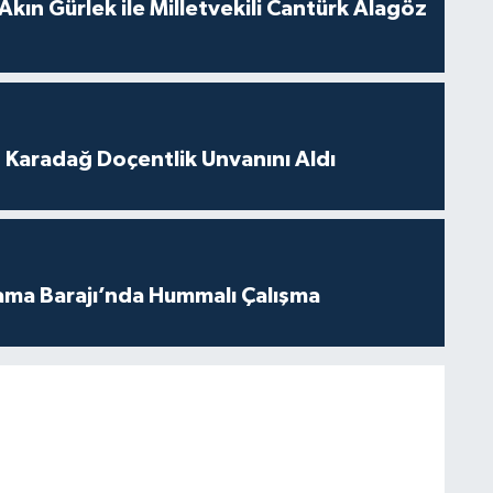
Akın Gürlek ile Milletvekili Cantürk Alagöz
t Karadağ Doçentlik Unvanını Aldı
ama Barajı’nda Hummalı Çalışma