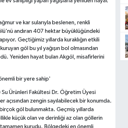
ne ev sahipliği yapan yağışlarla yeniden hayat
ağmur ve kar sularıyla beslenen, renkli
ölü'nü andıran 407 hektar büyüklüğündeki
pıyor. Geçtiğimiz yıllarda kuraklığın etkili
kuruyan göl bu yıl yağışın bol olmasından
ndü. Yeniden hayat bulan Akgöl, misafirlerini
 önemli bir yere sahip'
 Su Ürünleri Fakültesi Dr. Öğretim Üyesi
er açısından zengin sayılabilecek bir konumda.
ı birçok göl bulunmakta. Geçmiş yıllarda
likle küçük olan ve derinliği az olan göllerin
a tamamen kurudu. Bölgedeki en önemli