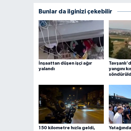
Bunlar da ilginizi çekebilir
İnşaattan düşen işçi ağır
Tavşanlı'd
yalandı
yangını k
söndürül
150 kilometre hızla geldi,
Yatağında