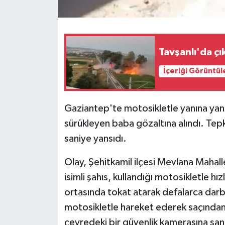
Tavşanlı'da çı
İçeriği Görüntül
Gaziantep'te motosikletle yanına yana
sürükleyen baba gözaltına alındı. Tepk
saniye yansıdı.
Olay, Şehitkamil ilçesi Mevlana Mahal
isimli şahıs, kullandığı motosikletle hız
ortasında tokat atarak defalarca darbe
motosikletle hareket ederek saçından 
çevredeki bir güvenlik kamerasına san