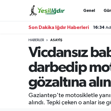
Genel
Gü
Iğdır Nöbetçi Eczaneler
Son Dakika Iğdır Haberleri
16:34
Ada
Iğdır Hava Durumu
HABERLER
ASAYIŞ
İğdir Namaz Vakitleri
Vicdansız bab
Iğdır Trafik Yoğunluk Haritası
darbedip mot
Süper Lig Puan Durumu ve Fikstür
gözaltına alı
Tüm Manşetler
Gaziantep'te motosikletle yanı
Son Dakika Haberleri
alındı. Tepki çeken o anlar ise 
Haber Arşivi