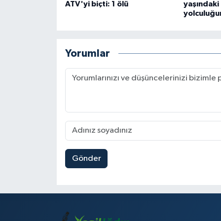
ATV'yi biçti: 1 ölü
yaşındaki
yolculuğu
Yorumlar
Gönder