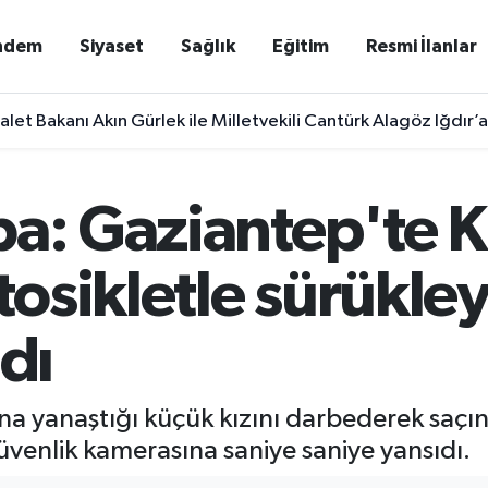
ndem
Siyaset
Sağlık
Eğitim
Resmi İlanlar
let Bakanı Akın Gürlek ile Milletvekili Cantürk Alagöz Iğdır’
a: Gaziantep'te K
osikletle sürükle
ndı
na yanaştığı küçük kızını darbederek saç
güvenlik kamerasına saniye saniye yansıdı.