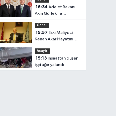
16:34
Adalet Bakanı
Akın Gürlek ile
Milletvekili Cantürk
Genel
Alagöz Iğdır’a Geliyor
15:57
Eski Maliyeci
Kenan Akar Hayatını
Kaybetti
Asayiş
15:13
İnşaattan düşen
işçi ağır yalandı