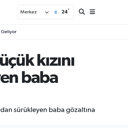
°
24
Merkez
a Geliyor
üçük kızını
yen baba
ından sürükleyen baba gözaltına