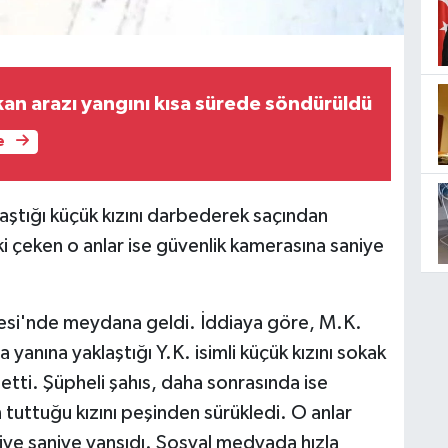
kan arazı yangını kısa sürede söndürüldü
e
ştığı küçük kızını darbederek saçından
i çeken o anlar ise güvenlik kamerasına saniye
lesi'nde meydana geldi. İddiaya göre, M.K.
la yanına yaklaştığı Y.K. isimli küçük kızını sokak
tti. Şüpheli şahıs, daha sonrasında ise
tuttuğu kızını peşinden sürükledi. O anlar
iye saniye yansıdı. Sosyal medyada hızla