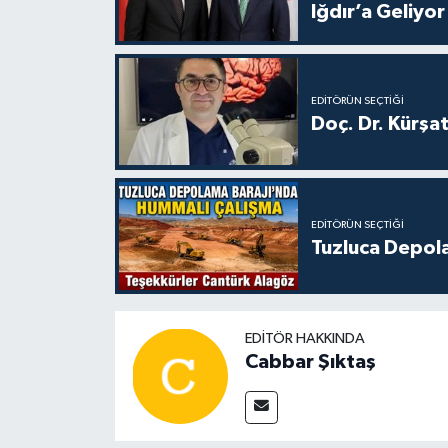
Iğdır’a Geliyor
EDITÖRÜN SEÇTIĞI
Doç. Dr. Kürşa
EDITÖRÜN SEÇTIĞI
Tuzluca Depol
EDITÖR HAKKINDA
Cabbar Şıktaş