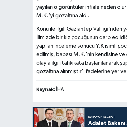
yayılan o görüntüler infiale neden olu
M.K.'yi gözaltına aldı.
Konu ile ilgili Gaziantep Valiliği'nde
İlimizde bir kız çocuğunun darp edil
yapılan inceleme sonucu Y.K isimli ço
edilmiş, babası M.K.'nin kendisine ve 
olayla ilgili tahkikata başlanılanarak şü
gözaltına alınmıştır' ifadelerine yer ver
Kaynak:
İHA
EDITÖRÜN SEÇTIĞI
Adalet Bakanı 