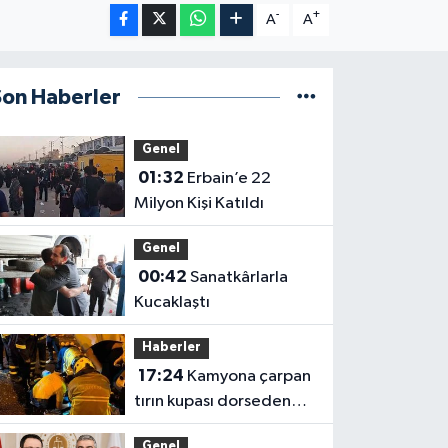
-
+
A
A
Son Haberler
Genel
01:32
Erbain’e 22
Milyon Kişi Katıldı
Genel
00:42
Sanatkârlarla
Kucaklaştı
Haberler
17:24
Kamyona çarpan
tırın kupası dorseden
ayrıldı: 1 ağır yaralı
Genel