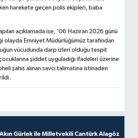
rken harekete geçen polis ekipleri, baba
n yapılan açıklamada ise, '06 Haziran 2026 günü
diği olayda Emniyet Müdürlüğümüz tarafından
cuğun vücudunda darp izleri olduğu tespit
çocuklarına şiddet uyguladığı ifadeleri üzerine
pheli şahıs alınan savcı talimatına istinaden
ildi.
Akın Gürlek ile Milletvekili Cantürk Alagöz