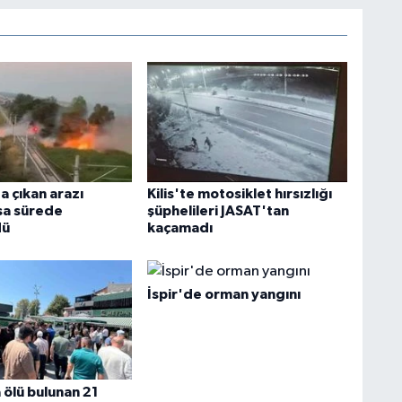
a çıkan arazı
Kilis'te motosiklet hırsızlığı
ısa sürede
şüphelileri JASAT'tan
dü
kaçamadı
İspir'de orman yangını
 ölü bulunan 21