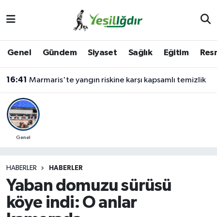
Iğdır Nöbetçi Eczaneler
Genel
Gündem
Siyaset
Sağlık
Eğitim
Resm
Iğdır Hava Durumu
16:41
Marmaris'te yangın riskine karşı kapsamlı temizlik
İğdir Namaz Vakitleri
Iğdır Trafik Yoğunluk Haritası
Süper Lig Puan Durumu ve Fikstür
Genel
Tüm Manşetler
HABERLER
HABERLER
Yaban domuzu sürüsü
Son Dakika Haberleri
köye indi: O anlar
Haber Arşivi