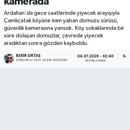
kamerada
Ardahan'da gece saatlerinde yiyecek arayışıyla
Çamlıçatak köyüne inen yaban domuzu sürüsü,
güvenlik kamerasına yansıdı. Köy sokaklarında bir
süre dolaşan domuzlar, çevrede yiyecek
aradıktan sonra gözden kayboldu.
BEKIR ŞIKTAŞ
04.07.2026 - 02:40
04.
SORUMLU YAZI İŞLERI MÜDÜRÜ
YAYINLANMA