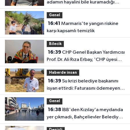
adamın hayalini bile kuramadığı
evine kavuşunca döktüğü gözyaşı
Genel
duygulandırdı
16:41
Marmaris'te yangın riskine
karşı kapsamlı temizlik
Bilecik
16:39
CHP Genel Başkan Yardımcısı
Prof. Dr. Ali Rıza Erbay, 'CHP üyesi
olmak inanç ister, emek ister, yürek
Haberde insan
ister'
16:39
Su krizi belediye başkanını
isyan ettirdi: Faturasını ödemeyen
vatandaşlara böyle seslendi
Genel
16:38
İBB'den Kızılay'a meydanda
yer çıkmadı, Bahçelievler Belediyesi
yer tahsis etti