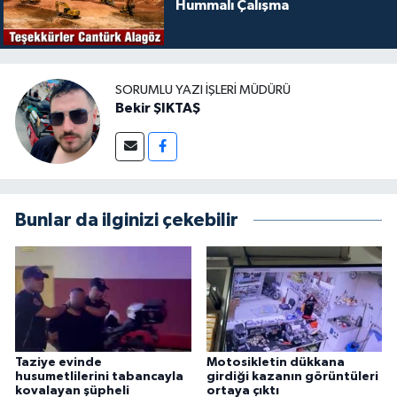
Hummalı Çalışma
SORUMLU YAZI İŞLERI MÜDÜRÜ
Bekir ŞIKTAŞ
Bunlar da ilginizi çekebilir
Taziye evinde
Motosikletin dükkana
husumetlilerini tabancayla
girdiği kazanın görüntüleri
kovalayan şüpheli
ortaya çıktı