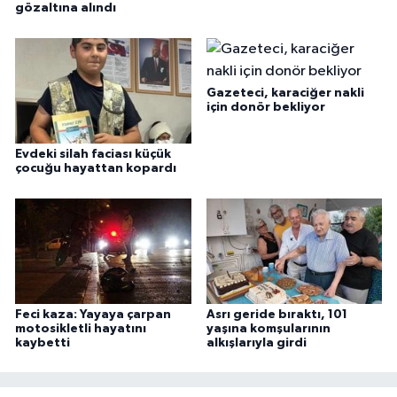
gözaltına alındı
Gazeteci, karaciğer nakli
için donör bekliyor
Evdeki silah faciası küçük
çocuğu hayattan kopardı
Feci kaza: Yayaya çarpan
Asrı geride bıraktı, 101
motosikletli hayatını
yaşına komşularının
kaybetti
alkışlarıyla girdi