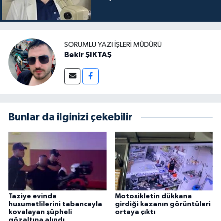
SORUMLU YAZI İŞLERI MÜDÜRÜ
Bekir ŞIKTAŞ
Bunlar da ilginizi çekebilir
Taziye evinde
Motosikletin dükkana
husumetlilerini tabancayla
girdiği kazanın görüntüleri
kovalayan şüpheli
ortaya çıktı
gözaltına alındı