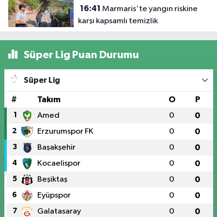
16:41
Marmaris'te yangın riskine
karşı kapsamlı temizlik
Süper Lig Puan Durumu
Süper Lig
#
Takım
O
P
1
Amed
0
0
2
Erzurumspor FK
0
0
3
Başakşehir
0
0
4
Kocaelispor
0
0
5
Beşiktaş
0
0
6
Eyüpspor
0
0
7
Galatasaray
0
0