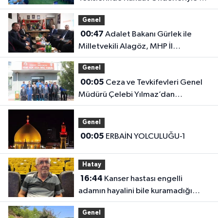
Araya Geldiler
Genel
00:47
Adalet Bakanı Gürlek ile
Milletvekili Alagöz, MHP İl
Başkanlığını Ziyaret Etti
Genel
00:05
Ceza ve Tevkifevleri Genel
Müdürü Çelebi Yılmaz’dan
Iğdır’daki Kurumlara Ziyaret ve
Üretim İncelemesi
Genel
00:05
ERBAİN YOLCULUĞU-1
Hatay
16:44
Kanser hastası engelli
adamın hayalini bile kuramadığı
evine kavuşunca döktüğü gözyaşı
Genel
duygulandırdı