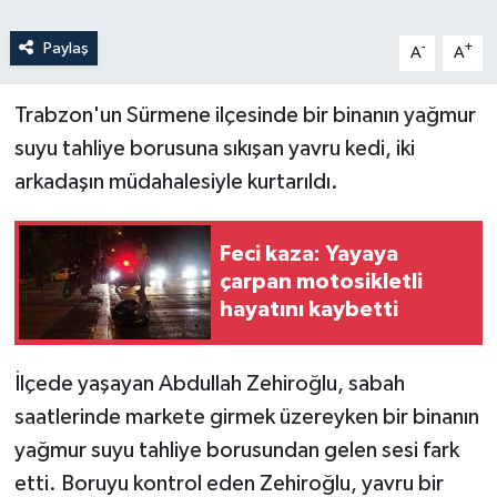
Paylaş
-
+
A
A
Trabzon'un Sürmene ilçesinde bir binanın yağmur
suyu tahliye borusuna sıkışan yavru kedi, iki
arkadaşın müdahalesiyle kurtarıldı.
Feci kaza: Yayaya
çarpan motosikletli
hayatını kaybetti
İlçede yaşayan Abdullah Zehiroğlu, sabah
saatlerinde markete girmek üzereyken bir binanın
yağmur suyu tahliye borusundan gelen sesi fark
etti. Boruyu kontrol eden Zehiroğlu, yavru bir