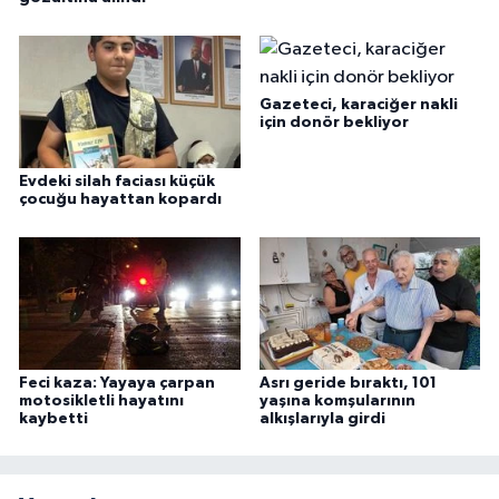
Gazeteci, karaciğer nakli
için donör bekliyor
Evdeki silah faciası küçük
çocuğu hayattan kopardı
Feci kaza: Yayaya çarpan
Asrı geride bıraktı, 101
motosikletli hayatını
yaşına komşularının
kaybetti
alkışlarıyla girdi