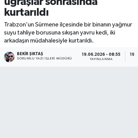
uğraşlar sonrasında
kurtarıldı
Trabzon'un Sürmene ilçesinde bir binanın yağmur
suyu tahliye borusuna sıkışan yavru kedi, iki
arkadaşın müdahalesiyle kurtarıldı.
BEKIR ŞIKTAŞ
19.06.2026 - 08:55
19.
SORUMLU YAZI İŞLERI MÜDÜRÜ
YAYINLANMA