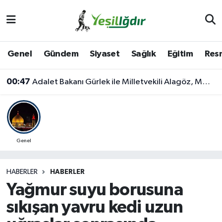
Iğdır Nöbetçi Eczaneler
Genel
Gündem
Siyaset
Sağlık
Eğitim
Resm
Iğdır Hava Durumu
00:47
Adalet Bakanı Gürlek ile Milletvekili Alagöz, MHP İl Başkanlığını Ziyaret Etti
İğdir Namaz Vakitleri
Iğdır Trafik Yoğunluk Haritası
Süper Lig Puan Durumu ve Fikstür
Genel
Tüm Manşetler
HABERLER
HABERLER
Yağmur suyu borusuna
Son Dakika Haberleri
sıkışan yavru kedi uzun
Haber Arşivi