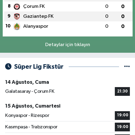
8
Çorum FK
0
0
9
Gaziantep FK
0
0
10
Alanyaspor
0
0
Detaylar için tıklayın
Süper Lig Fikstür
14 Ağustos, Cuma
Galatasaray - Çorum FK
21:30
15 Ağustos, Cumartesi
Konyaspor - Rizespor
19:00
Kasımpaşa - Trabzonspor
19:00