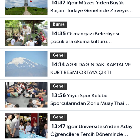
14:37
Iğdır Müzesi’nden Büyük
Başarı: Türkiye Genelinde Zirveye
Yerleşti!
Bursa
14:35
Osmangazi Belediyesi
çocuklara okuma kültürü
kazandırıyor
Genel
14:14
AĞRI DAĞINDAKİ KARTAL VE
KURT RESMİ ORTAYA ÇIKTI
Genel
13:56
Yaycı Spor Kulübü
Sporcularından Zorlu Muay Thai
Eğitimi
Genel
13:47
Iğdır Üniversitesi’nden Aday
Öğrencilere Tercih Döneminde