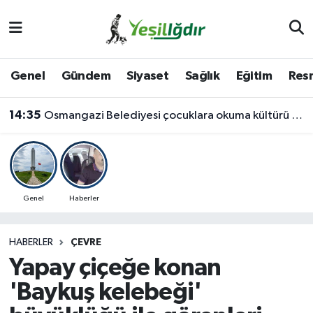
Iğdır Nöbetçi Eczaneler
Genel
Gündem
Siyaset
Sağlık
Eğitim
Resm
Iğdır Hava Durumu
14:35
Osmangazi Belediyesi çocuklara okuma kültürü kazandırıyor
İğdir Namaz Vakitleri
Iğdır Trafik Yoğunluk Haritası
Süper Lig Puan Durumu ve Fikstür
Genel
Haberler
Tüm Manşetler
HABERLER
ÇEVRE
Yapay çiçeğe konan
Son Dakika Haberleri
'Baykuş kelebeği'
Haber Arşivi