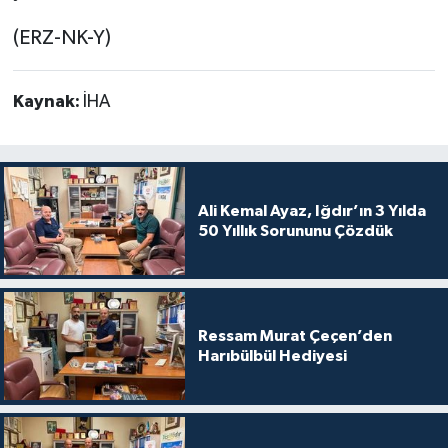
(ERZ-NK-Y)
Kaynak:
İHA
Ali Kemal Ayaz, Iğdır’ın 3 Yılda
50 Yıllık Sorununu Çözdük
Ressam Murat Çeçen’den
Harıbülbül Hediyesi