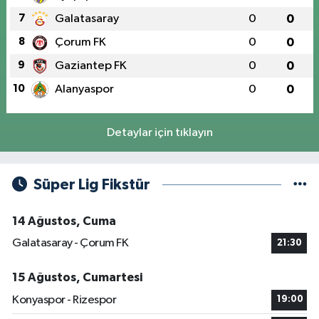
7
Galatasaray
0
0
8
Çorum FK
0
0
9
Gaziantep FK
0
0
10
Alanyaspor
0
0
Detaylar için tıklayın
Süper Lig Fikstür
14 Ağustos, Cuma
Galatasaray - Çorum FK
21:30
15 Ağustos, Cumartesi
Konyaspor - Rizespor
19:00