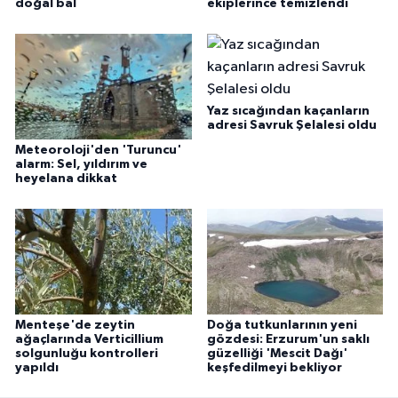
doğal bal
ekiplerince temizlendi
Yaz sıcağından kaçanların
adresi Savruk Şelalesi oldu
Meteoroloji'den 'Turuncu'
alarm: Sel, yıldırım ve
heyelana dikkat
Menteşe'de zeytin
Doğa tutkunlarının yeni
ağaçlarında Verticillium
gözdesi: Erzurum'un saklı
solgunluğu kontrolleri
güzelliği 'Mescit Dağı'
yapıldı
keşfedilmeyi bekliyor