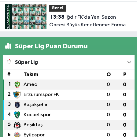
Rehberlik Desteği
Genel
13:38
Iğdır FK’da Yeni Sezon
Öncesi Büyük Kenetlenme: Forma
Numaraları Belli Oldu
Süper Lig Puan Durumu
Süper Lig
#
Takım
O
P
1
Amed
0
0
2
Erzurumspor FK
0
0
3
Başakşehir
0
0
4
Kocaelispor
0
0
5
Beşiktaş
0
0
6
Eyüpspor
0
0