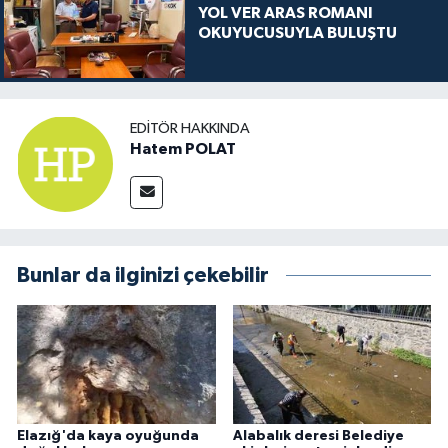
YOL VER ARAS ROMANI
OKUYUCUSUYLA BULUŞTU
EDITÖR HAKKINDA
Hatem POLAT
Bunlar da ilginizi çekebilir
Elazığ'da kaya oyuğunda
Alabalık deresi Belediye