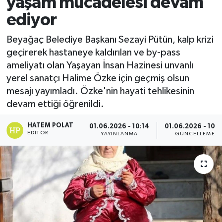
yaşam mücadelesi devam
ediyor
Beyağaç Belediye Başkanı Sezayi Pütün, kalp krizi
geçirerek hastaneye kaldırılan ve by-pass
ameliyatı olan Yaşayan İnsan Hazinesi unvanlı
yerel sanatçı Halime Özke için geçmiş olsun
mesajı yayımladı. Özke'nin hayati tehlikesinin
devam ettiği öğrenildi.
HATEM POLAT
01.06.2026 - 10:14
01.06.2026 - 10:2
EDITÖR
YAYINLANMA
GÜNCELLEME