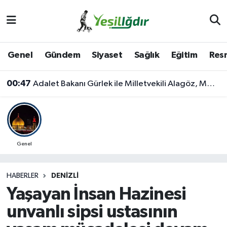
Iğdır Nöbetçi Eczaneler
Genel
Gündem
Siyaset
Sağlık
Eğitim
Resm
Iğdır Hava Durumu
00:47
Adalet Bakanı Gürlek ile Milletvekili Alagöz, MHP İl Başkanlığını Ziyaret Etti
İğdir Namaz Vakitleri
Iğdır Trafik Yoğunluk Haritası
Süper Lig Puan Durumu ve Fikstür
Genel
Tüm Manşetler
HABERLER
DENIZLI
Yaşayan İnsan Hazinesi
Son Dakika Haberleri
unvanlı sipsi ustasının
Haber Arşivi