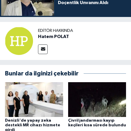
Doçentlik Unvanını Aldı
EDITÖR HAKKINDA
Hatem POLAT
Bunlar da ilginizi çekebilir
Denizli'de yapay zeka
Çivril jandarması kayıp
destekli MR cihazı hizmete
keçileri kısa sürede bulundu
girdi