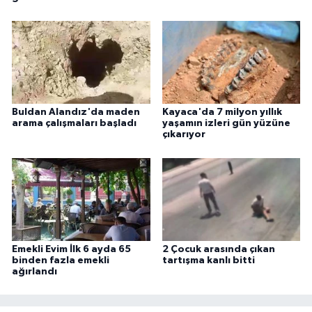
Buldan Alandız'da maden
Kayaca'da 7 milyon yıllık
arama çalışmaları başladı
yaşamın izleri gün yüzüne
çıkarıyor
Emekli Evim İlk 6 ayda 65
2 Çocuk arasında çıkan
binden fazla emekli
tartışma kanlı bitti
ağırlandı