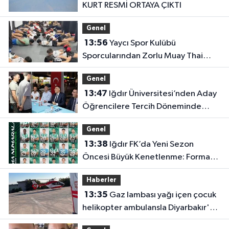
KURT RESMİ ORTAYA ÇIKTI
Genel
13:56
Yaycı Spor Kulübü
Sporcularından Zorlu Muay Thai
Eğitimi
Genel
13:47
Iğdır Üniversitesi’nden Aday
Öğrencilere Tercih Döneminde
Rehberlik Desteği
Genel
13:38
Iğdır FK’da Yeni Sezon
Öncesi Büyük Kenetlenme: Forma
Numaraları Belli Oldu
Haberler
13:35
Gaz lambası yağı içen çocuk
helikopter ambulansla Diyarbakır'a
sevk edildi