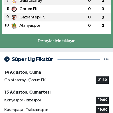
7
Galatasaray
0
0
8
Çorum FK
0
0
9
Gaziantep FK
0
0
10
Alanyaspor
0
0
Detaylar için tıklayın
Süper Lig Fikstür
14 Ağustos, Cuma
Galatasaray - Çorum FK
21:30
15 Ağustos, Cumartesi
Konyaspor - Rizespor
19:00
Kasımpaşa - Trabzonspor
19:00