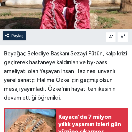
Paylaş
-
+
A
A
Beyağaç Belediye Başkanı Sezayi Pütün, kalp krizi
geçirerek hastaneye kaldırılan ve by-pass
ameliyatı olan Yaşayan İnsan Hazinesi unvanlı
yerel sanatçı Halime Özke için geçmiş olsun
mesajı yayımladı. Özke'nin hayati tehlikesinin
devam ettiği öğrenildi.
Kayaca'da 7 milyon
yıllık yaşamın izleri gün
yüzüne çıkarıyor