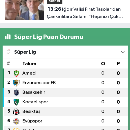
Genel
13:26
Iğdır Valisi Fırat Taşolar’dan
Çankırılılara Selam: “Hepinizi Çok
Seviyorum”
Süper Lig Puan Durumu
Süper Lig
#
Takım
O
P
1
Amed
0
0
2
Erzurumspor FK
0
0
3
Başakşehir
0
0
4
Kocaelispor
0
0
5
Beşiktaş
0
0
6
Eyüpspor
0
0