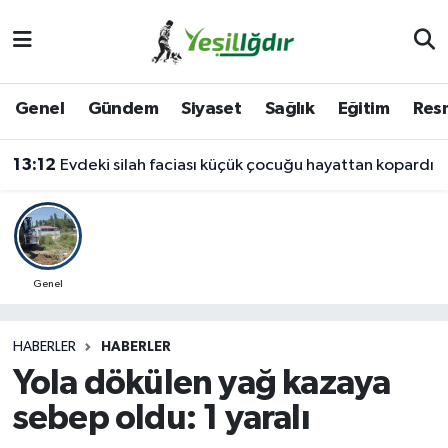
Iğdır Nöbetçi Eczaneler
Genel
Gündem
Siyaset
Sağlık
Eğitim
Resm
Iğdır Hava Durumu
13:12
Evdeki silah faciası küçük çocuğu hayattan kopardı
İğdir Namaz Vakitleri
Iğdır Trafik Yoğunluk Haritası
Süper Lig Puan Durumu ve Fikstür
Genel
Tüm Manşetler
HABERLER
HABERLER
Yola dökülen yağ kazaya
Son Dakika Haberleri
sebep oldu: 1 yaralı
Haber Arşivi