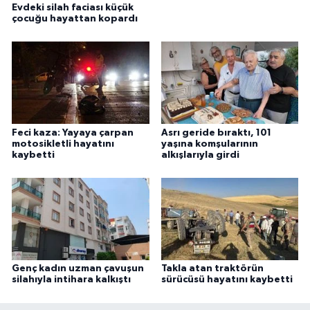
Evdeki silah faciası küçük
çocuğu hayattan kopardı
Feci kaza: Yayaya çarpan
Asrı geride bıraktı, 101
motosikletli hayatını
yaşına komşularının
kaybetti
alkışlarıyla girdi
Genç kadın uzman çavuşun
Takla atan traktörün
silahıyla intihara kalkıştı
sürücüsü hayatını kaybetti