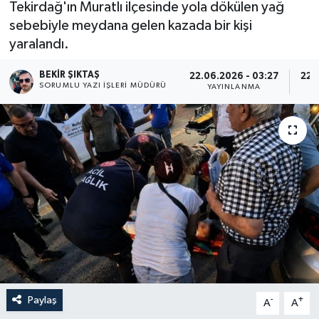
Tekirdağ'ın Muratlı ilçesinde yola dökülen yağ
sebebiyle meydana gelen kazada bir kişi
yaralandı.
BEKIR ŞIKTAŞ
22.06.2026 - 03:27
22.
SORUMLU YAZI İŞLERI MÜDÜRÜ
YAYINLANMA
Paylaş
-
+
A
A