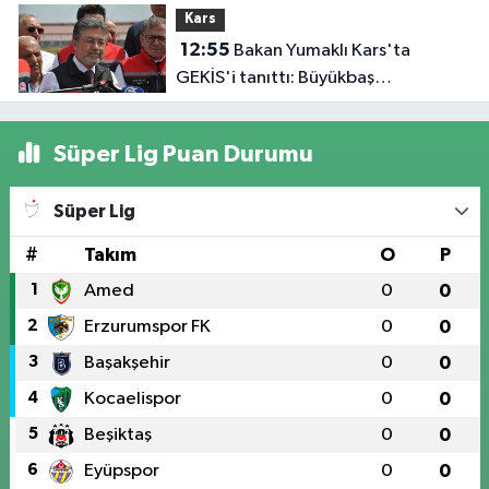
Kars
12:55
Bakan Yumaklı Kars'ta
GEKİS'i tanıttı: Büyükbaş
hayvancılıkta 'dijital kimlik' dönemi
başladı
Süper Lig Puan Durumu
Süper Lig
#
Takım
O
P
1
Amed
0
0
2
Erzurumspor FK
0
0
3
Başakşehir
0
0
4
Kocaelispor
0
0
5
Beşiktaş
0
0
6
Eyüpspor
0
0