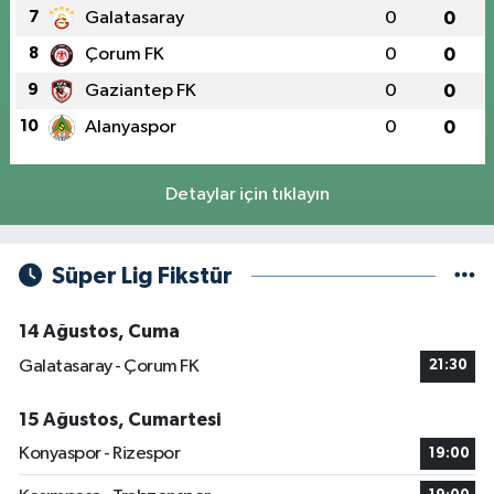
7
Galatasaray
0
0
8
Çorum FK
0
0
9
Gaziantep FK
0
0
10
Alanyaspor
0
0
Detaylar için tıklayın
Süper Lig Fikstür
14 Ağustos, Cuma
Galatasaray - Çorum FK
21:30
15 Ağustos, Cumartesi
Konyaspor - Rizespor
19:00