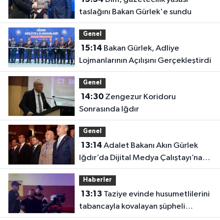
taslağını Bakan Gürlek'e sundu
Genel
15:14
Bakan Gürlek, Adliye
Lojmanlarının Açılışını Gerçekleştirdi
Genel
14:30
Zengezur Koridoru
Sonrasında Iğdır
Genel
13:14
Adalet Bakanı Akın Gürlek
Iğdır’da Dijital Medya Çalıştayı’na
Katıldı
Haberler
13:13
Taziye evinde husumetlilerini
tabancayla kovalayan şüpheli
gözaltına alındı