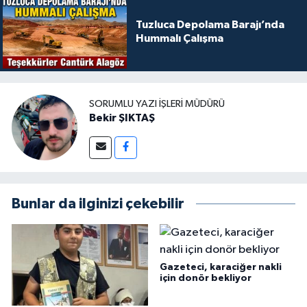
Tuzluca Depolama Barajı’nda
Hummalı Çalışma
SORUMLU YAZI İŞLERI MÜDÜRÜ
Bekir ŞIKTAŞ
Bunlar da ilginizi çekebilir
Gazeteci, karaciğer nakli
için donör bekliyor