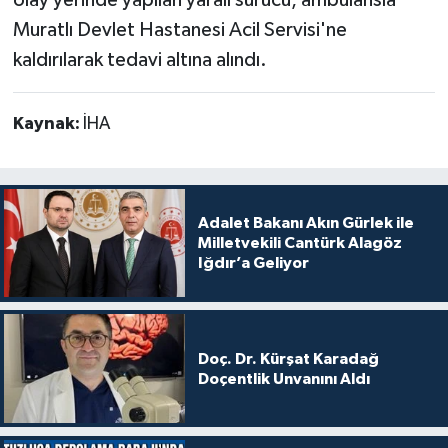
olay yerinde yapılan yaralı sürücü, ambulansla
Muratlı Devlet Hastanesi Acil Servisi'ne
kaldırılarak tedavi altına alındı.
Kaynak:
İHA
Adalet Bakanı Akın Gürlek ile
Milletvekili Cantürk Alagöz
Iğdır’a Geliyor
Doç. Dr. Kürşat Karadağ
Doçentlik Unvanını Aldı