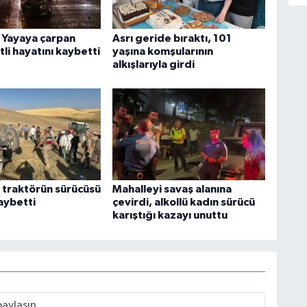
: Yayaya çarpan
Asrı geride bıraktı, 101
li hayatını kaybetti
yaşına komşularının
alkışlarıyla girdi
n traktörün sürücüsü
Mahalleyi savaş alanına
aybetti
çevirdi, alkollü kadın sürücü
karıştığı kazayı unuttu