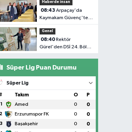
Haberde insan
yangın açıklaması
08:43
Arpaçay'da
Kaymakam Güvenç'ten
üretim tesisine ziyaret:
Genel
Yerel üretime destek
08:40
Rektör
vurgusu
Gürel'den DSİ 24. Bölge
Müdürü Kotan'a Ziyaret
Süper Lig Puan Durumu
Süper Lig
#
Takım
O
P
1
Amed
0
0
2
Erzurumspor FK
0
0
3
Başakşehir
0
0