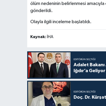
ölüm nedeninin belirlenmesi amacıyla
gönderildi.
Olayla ilgili inceleme başlatıldı.
Kaynak:
İHA
EDITÖRÜN SEÇTIĞI
Adalet Bakanı 
Iğdır’a Geliyor
EDITÖRÜN SEÇTIĞI
Doç. Dr. Kürşa