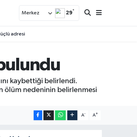
°
29
Merkez
üçlü adresi
 bulundu
ı kaybettiği belirlendi.
sin ölüm nedeninin belirlenmesi
-
+
A
A