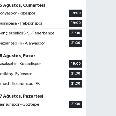
5 Ağustos, Cumartesi
onyaspor - Rizespor
19:00
asımpaşa - Trabzonspor
19:00
ençlerbirliği S.K. - Fenerbahçe
21:30
aziantep FK - Alanyaspor
21:30
6 Ağustos, Pazar
aşakşehir - Kocaelispor
19:00
eşiktaş - Eyüpspor
21:30
med - Erzurumspor FK
21:30
7 Ağustos, Pazartesi
amsunspor - Göztepe
21:30