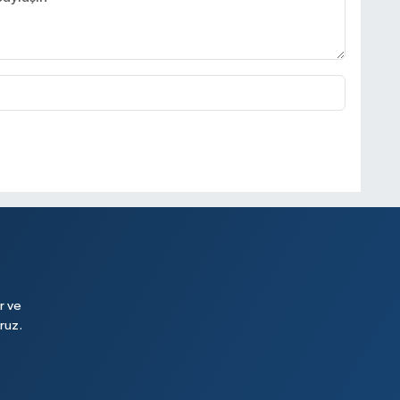
r ve
ruz.