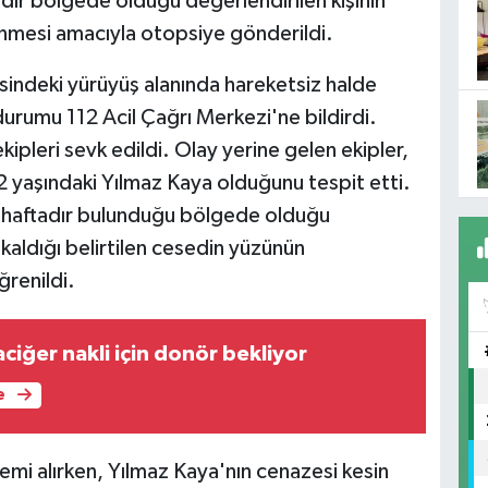
tadır bölgede olduğu değerlendirilen kişinin
enmesi amacıyla otopsiye gönderildi.
sindeki yürüyüş alanında hareketsiz halde
 durumu 112 Acil Çağrı Merkezi'ne bildirdi.
kipleri sevk edildi. Olay yerine gelen ekipler,
72 yaşındaki Yılmaz Kaya olduğunu tespit etti.
ir haftadır bulunduğu bölgede olduğu
 kaldığı belirtilen cesedin yüzünün
renildi.
ciğer nakli için donör bekliyor
e
lemi alırken, Yılmaz Kaya'nın cenazesi kesin