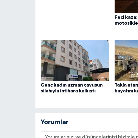
Feci kaza
motosiklet
Genç kadın uzman çavuşun
Takla ata
silahıyla intihara kalkıştı
hayatını k
Yorumlar