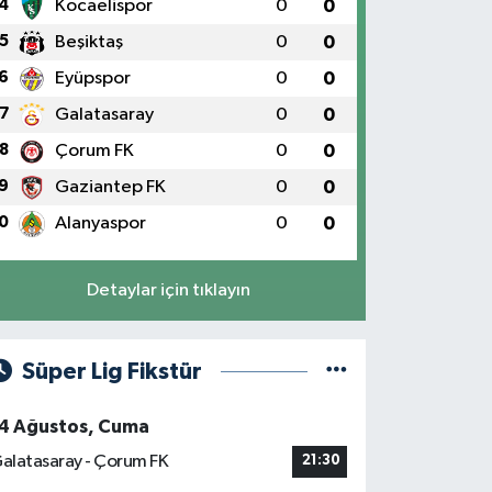
4
Kocaelispor
0
0
5
Beşiktaş
0
0
6
Eyüpspor
0
0
7
Galatasaray
0
0
8
Çorum FK
0
0
9
Gaziantep FK
0
0
0
Alanyaspor
0
0
Detaylar için tıklayın
Süper Lig Fikstür
4 Ağustos, Cuma
alatasaray - Çorum FK
21:30