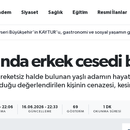
ndem
Siyaset
Sağlık
Eğitim
Resmi İlanlar
seri Büyükşehir'in KAYTUR'u, gastronomi ve sosyal yaşamın g
ında erkek cesedi
eketsiz halde bulunan yaşlı adamın hayatın
lduğu değerlendirilen kişinin cenazesi, ke
- 22:06
16.06.2026 - 22:33
69
1 DK
NMA
GÜNCELLEME
GÖSTERIM
OKUNMA SÜRESI