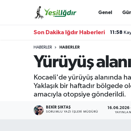
Genel
Gü
Iğdır Nöbetçi Eczaneler
Son Dakika Iğdır Haberleri
11:58
Kay
Iğdır Hava Durumu
HABERLER
HABERLER
İğdir Namaz Vakitleri
Yürüyüş alan
Iğdır Trafik Yoğunluk Haritası
Kocaeli'de yürüyüş alanında har
Süper Lig Puan Durumu ve Fikstür
Yaklaşık bir haftadır bölgede o
amacıyla otopsiye gönderildi.
Tüm Manşetler
BEKIR ŞIKTAŞ
16.06.2026 
Son Dakika Haberleri
SORUMLU YAZI İŞLERI MÜDÜRÜ
YAYINLA
Haber Arşivi