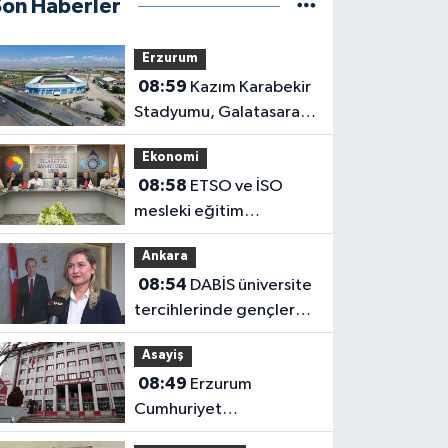
Son Haberler
Erzurum
08:59
Kazım Karabekir
Stadyumu, Galatasaray
maçıyla tam kapasiteyle
Ekonomi
kapılarını açacak
08:58
ETSO ve İSO
mesleki eğitim
protokolü kapsamında
Ankara
yürütme kurulu toplandı
08:54
DABİS üniversite
tercihlerinde gençlere
veriye dayalı rehberlik
Asayiş
sunuyor
08:49
Erzurum
Cumhuriyet
Başsavcılığı'ndan