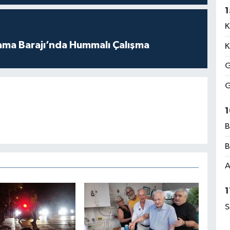
1
K
ama Barajı’nda Hummalı Çalışma
K
G
G
1
B
B
A
1
S