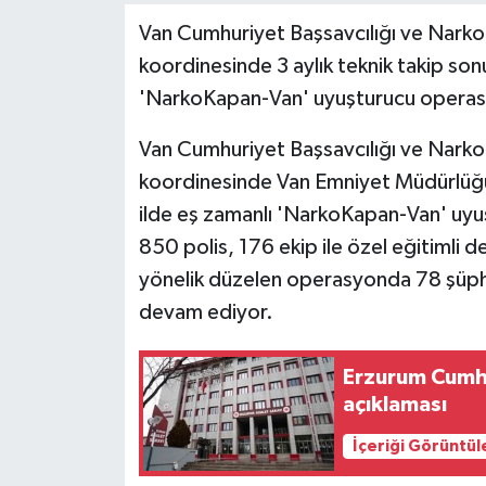
Van Cumhuriyet Başsavcılığı ve Narkot
koordinesinde 3 aylık teknik takip son
'NarkoKapan-Van' uyuşturucu operasyo
Van Cumhuriyet Başsavcılığı ve Narkot
koordinesinde Van Emniyet Müdürlüğünc
ilde eş zamanlı 'NarkoKapan-Van' uy
850 polis, 176 ekip ile özel eğitimli d
yönelik düzelen operasyonda 78 şüphe
devam ediyor.
Erzurum Cumhu
açıklaması
İçeriği Görüntül