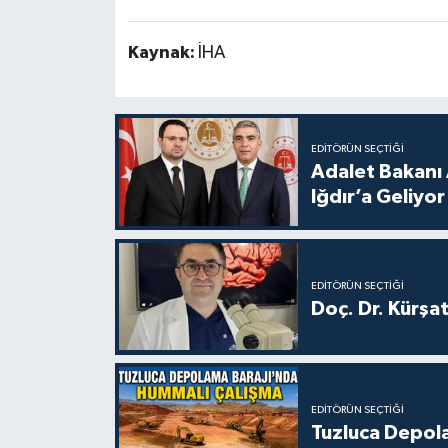
Kaynak:
İHA
EDITÖRÜN SEÇTIĞI
Adalet Bakanı 
Iğdır’a Geliyor
EDITÖRÜN SEÇTIĞI
Doç. Dr. Kürşa
EDITÖRÜN SEÇTIĞI
Tuzluca Depol