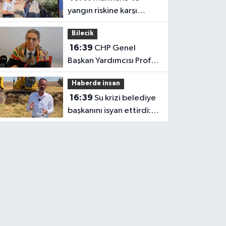
yangın riskine karşı
kapsamlı temizlik
Bilecik
16:39
CHP Genel
Başkan Yardımcısı Prof.
Dr. Ali Rıza Erbay, 'CHP
Haberde insan
üyesi olmak inanç ister,
16:39
Su krizi belediye
emek ister, yürek ister'
başkanını isyan ettirdi:
Faturasını ödemeyen
vatandaşlara böyle
seslendi