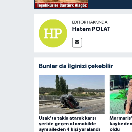
EDITÖR HAKKINDA
Hatem POLAT
Bunlar da ilginizi çekebilir
Uşak'ta takla atarak karşı
Marmaris'
şeride geçen otomobilde
kaybeden ş
aynı aileden 4 kişi yaralandı
oldu