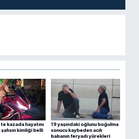
te kazada hayatını
19 yaşındaki oğlunu boğulma
ahsın kimliği belli
sonucu kaybeden acılı
babanın feryadı yürekleri