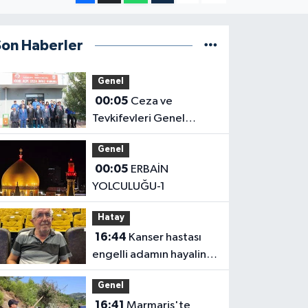
Son Haberler
Genel
00:05
Ceza ve
Tevkifevleri Genel
Müdürü Çelebi
Genel
Yılmaz’dan Iğdır’daki
00:05
ERBAİN
Kurumlara Ziyaret ve
YOLCULUĞU-1
Üretim İncelemesi
Hatay
16:44
Kanser hastası
engelli adamın hayalini
bile kuramadığı evine
Genel
kavuşunca döktüğü
16:41
Marmaris'te
gözyaşı duygulandırdı