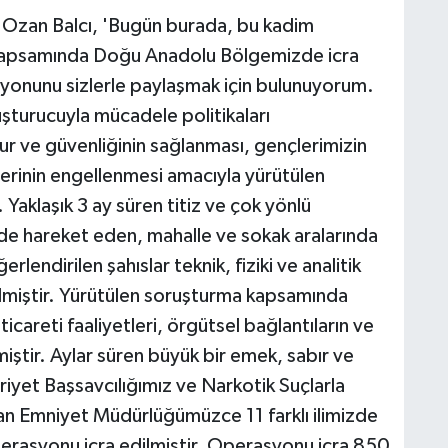
si Ozan Balcı, 'Bugün burada, bu kadim
 kapsamında Doğu Anadolu Bölgemizde icra
syonunu sizlerle paylaşmak için bulunuyorum.
şturucuyla mücadele politikaları
r ve güvenliğinin sağlanması, gençlerimizin
lerinin engellenmesi amacıyla yürütülen
Yaklaşık 3 ay süren titiz ve çok yönlü
lde hareket eden, mahalle ve sokak aralarında
endirilen şahıslar teknik, fiziki ve analitik
ilmiştir. Yürütülen soruşturma kapsamında
careti faaliyetleri, örgütsel bağlantıların ve
dilmiştir. Aylar süren büyük bir emek, sabır ve
yet Başsavcılığımız ve Narkotik Suçlarla
n Emniyet Müdürlüğümüzce 11 farklı ilimizde
rasyonu icra edilmiştir. Operasyonu icra 850