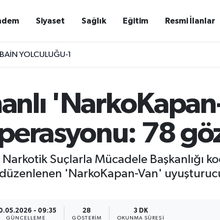
ndem
Siyaset
Sağlık
Eğitim
Resmi İlanlar
BAİN YOLCULUĞU-1
amanlı 'NarkoKapan
perasyonu: 78 göz
 Narkotik Suçlarla Mücadele Başkanlığı koo
nlı düzenlenen 'NarkoKapan-Van' uyuşturuc
0.05.2026 - 09:35
28
3 DK
GÜNCELLEME
GÖSTERIM
OKUNMA SÜRESI