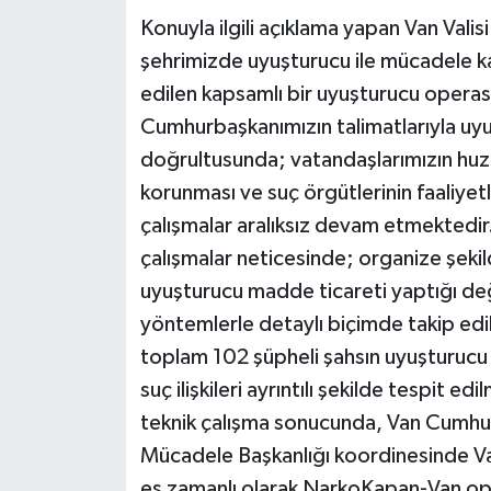
Konuyla ilgili açıklama yapan Van Vali
şehrimizde uyuşturucu ile mücadele
edilen kapsamlı bir uyuşturucu opera
Cumhurbaşkanımızın talimatlarıyla uyu
doğrultusunda; vatandaşlarımızın huzu
korunması ve suç örgütlerinin faaliyet
çalışmalar aralıksız devam etmektedir. 
çalışmalar neticesinde; organize şeki
uyuşturucu madde ticareti yaptığı değerl
yöntemlerle detaylı biçimde takip ed
toplam 102 şüpheli şahsın uyuşturucu ti
suç ilişkileri ayrıntılı şekilde tespit e
teknik çalışma sonucunda, Van Cumhuri
Mücadele Başkanlığı koordinesinde Va
eş zamanlı olarak NarkoKapan-Van ope