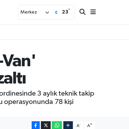
°
23
Merkez
-Van'
altı
rdinesinde 3 aylık teknik takip
u operasyonunda 78 kişi
-
+
A
A