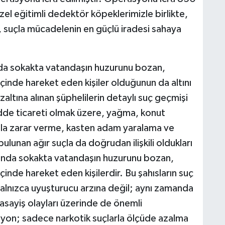
el eğitimli dedektör köpeklerimizle birlikte,
 suçla mücadelenin en güçlü iradesi sahaya
nda sokakta vatandaşın huzurunu bozan,
çinde hareket eden kişiler olduğunun da altını
özaltına alınan şüphelilerin detaylı suç geçmişi
de ticareti olmak üzere, yağma, konut
 mala zarar verme, kasten adam yaralama ve
bulunan ağır suçla da doğrudan ilişkili oldukları
amanda sokakta vatandaşın huzurunu bozan,
inde hareket eden kişilerdir. Bu şahısların suç
yalnızca uyuşturucu arzına değil; aynı zamanda
 asayiş olayları üzerinde de önemli
yon; sadece narkotik suçlarla ölçüde azalma