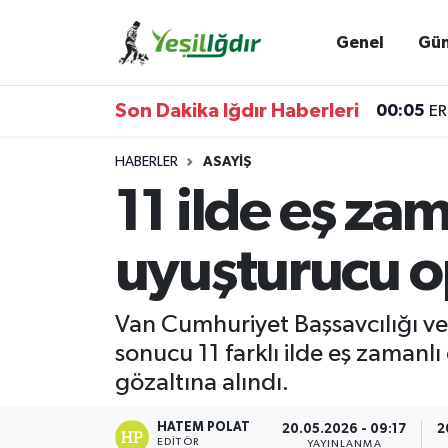
Genel
Gü
Iğdır Nöbetçi Eczaneler
Son Dakika Iğdır Haberleri
00:05
ER
Iğdır Hava Durumu
HABERLER
ASAYIŞ
İğdir Namaz Vakitleri
11 ilde eş z
Iğdır Trafik Yoğunluk Haritası
uyuşturucu o
Süper Lig Puan Durumu ve Fikstür
Van Cumhuriyet Başsavcılığı ve
Tüm Manşetler
sonucu 11 farklı ilde eş zama
gözaltına alındı.
Son Dakika Haberleri
HATEM POLAT
20.05.2026 - 09:17
2
Haber Arşivi
EDITÖR
YAYINLANMA