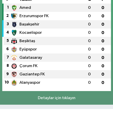
1
Amed
0
0
2
Erzurumspor FK
0
0
3
Başakşehir
0
0
4
Kocaelispor
0
0
5
Beşiktaş
0
0
6
Eyüpspor
0
0
7
Galatasaray
0
0
8
Çorum FK
0
0
9
Gaziantep FK
0
0
10
Alanyaspor
0
0
Detaylar için tıklayın