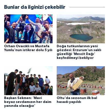
Bunlar da ilginizi çekebilir
Orhan Ovacıklı ve Mustafa
Doğa tutkunlarının yeni
Yumlu'nun istikrar dolu 5 yılı
gözdesi: Erzurum'un saklı
güzelliği 'Mescit Dağı'
keşfedilmeyi bekliyor
Başkan Sekmen: 'Mavi
Oltu'da sezonun ilk bal
beyaz sevdamızın her daim
hasadı yapıldı
yanında olacağız'