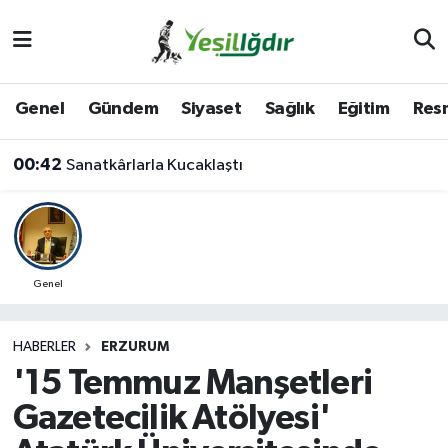
Iğdır Nöbetçi Eczaneler
Genel
Gündem
Siyaset
Sağlık
Eğitim
Resm
Iğdır Hava Durumu
00:42
Sanatkârlarla Kucaklaştı
İğdir Namaz Vakitleri
Iğdır Trafik Yoğunluk Haritası
Süper Lig Puan Durumu ve Fikstür
Genel
Tüm Manşetler
HABERLER
ERZURUM
'15 Temmuz Manşetleri
Son Dakika Haberleri
Gazetecilik Atölyesi'
Haber Arşivi