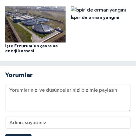
İspir'de orman yangını
İşte Erzurum'un çevre ve
enerji karnesi
Yorumlar