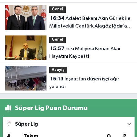
Genel
16:34
Adalet Bakanı Akın Gürlek ile
Milletvekili Cantürk Alagöz Iğdır’a
Geliyor
Genel
15:57
Eski Maliyeci Kenan Akar
Hayatını Kaybetti
Asayiş
15:13
İnşaattan düşen işçi ağır
yalandı
Süper Lig Puan Durumu
Süper Lig
#
Takım
O
P