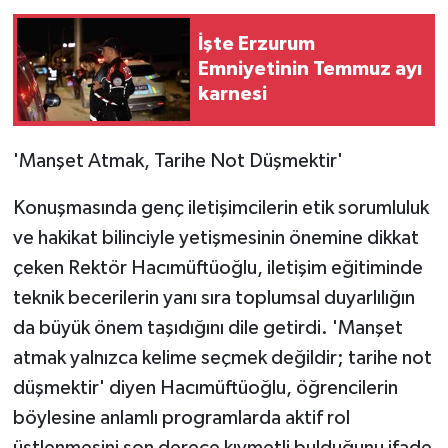
İşte Erzurum
Emniyetinin Temmuz ayı
karnesi
'Manşet Atmak, Tarihe Not Düşmektir'
Konuşmasında genç iletişimcilerin etik sorumluluk
ve hakikat bilinciyle yetişmesinin önemine dikkat
çeken Rektör Hacımüftüoğlu, iletişim eğitiminde
teknik becerilerin yanı sıra toplumsal duyarlılığın
da büyük önem taşıdığını dile getirdi. 'Manşet
atmak yalnızca kelime seçmek değildir; tarihe not
düşmektir' diyen Hacımüftüoğlu, öğrencilerin
böylesine anlamlı programlarda aktif rol
üstlenmesini son derece kıymetli bulduğunu ifade