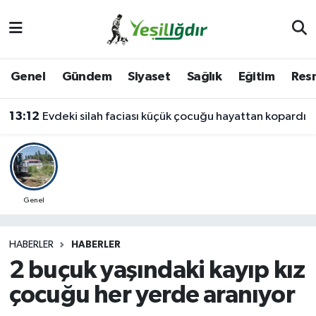
Iğdır Nöbetçi Eczaneler
Genel
Gündem
Siyaset
Sağlık
Eğitim
Resm
Iğdır Hava Durumu
13:12
Evdeki silah faciası küçük çocuğu hayattan kopardı
İğdir Namaz Vakitleri
Iğdır Trafik Yoğunluk Haritası
Süper Lig Puan Durumu ve Fikstür
Genel
Tüm Manşetler
HABERLER
HABERLER
2 buçuk yaşındaki kayıp kız
Son Dakika Haberleri
çocuğu her yerde aranıyor
Haber Arşivi