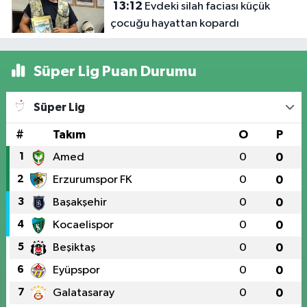
13:12
Evdeki silah faciası küçük
çocuğu hayattan kopardı
Süper Lig Puan Durumu
Süper Lig
#
Takım
O
P
1
Amed
0
0
2
Erzurumspor FK
0
0
3
Başakşehir
0
0
4
Kocaelispor
0
0
5
Beşiktaş
0
0
6
Eyüpspor
0
0
7
Galatasaray
0
0