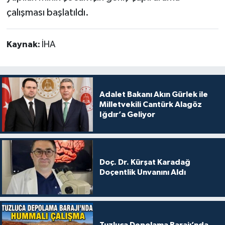
çalışması başlatıldı.
Kaynak:
İHA
Adalet Bakanı Akın Gürlek ile
Milletvekili Cantürk Alagöz
Iğdır’a Geliyor
Doç. Dr. Kürşat Karadağ
Doçentlik Unvanını Aldı