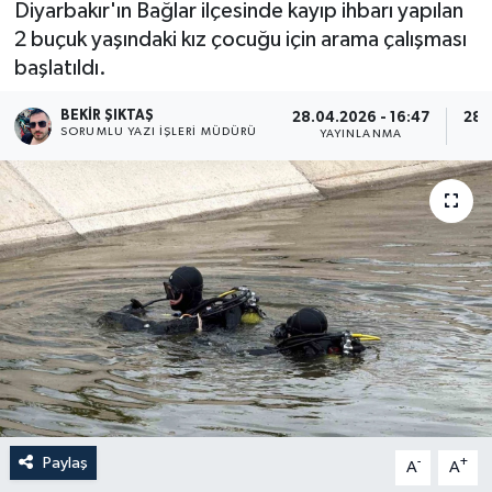
Diyarbakır'ın Bağlar ilçesinde kayıp ihbarı yapılan
2 buçuk yaşındaki kız çocuğu için arama çalışması
başlatıldı.
BEKIR ŞIKTAŞ
28.04.2026 - 16:47
28.
SORUMLU YAZI İŞLERI MÜDÜRÜ
YAYINLANMA
Paylaş
-
+
A
A