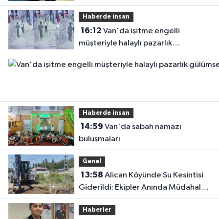
Haberde insan
16:12
Van'da işitme engelli
müşteriyle halaylı pazarlık
gülümsetti
Haberde insan
14:59
Van'da sabah namazı
buluşmaları
Genel
13:58
Alican Köyünde Su Kesintisi
Giderildi: Ekipler Anında Müdahale
Etti
Haberler