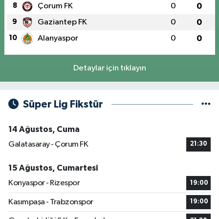
8
Çorum FK
0
0
9
Gaziantep FK
0
0
10
Alanyaspor
0
0
Detaylar için tıklayın
Süper Lig Fikstür
14 Ağustos, Cuma
Galatasaray - Çorum FK
21:30
15 Ağustos, Cumartesi
Konyaspor - Rizespor
19:00
Kasımpaşa - Trabzonspor
19:00