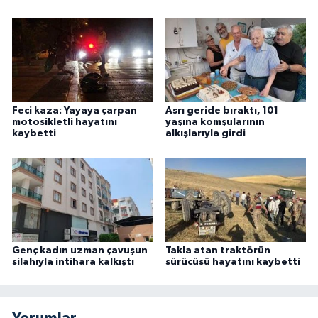
Feci kaza: Yayaya çarpan
Asrı geride bıraktı, 101
motosikletli hayatını
yaşına komşularının
kaybetti
alkışlarıyla girdi
Genç kadın uzman çavuşun
Takla atan traktörün
silahıyla intihara kalkıştı
sürücüsü hayatını kaybetti