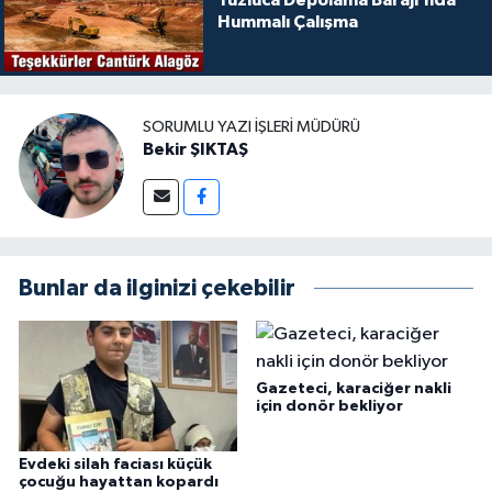
Tuzluca Depolama Barajı’nda
Hummalı Çalışma
SORUMLU YAZI İŞLERI MÜDÜRÜ
Bekir ŞIKTAŞ
Bunlar da ilginizi çekebilir
Gazeteci, karaciğer nakli
için donör bekliyor
Evdeki silah faciası küçük
çocuğu hayattan kopardı