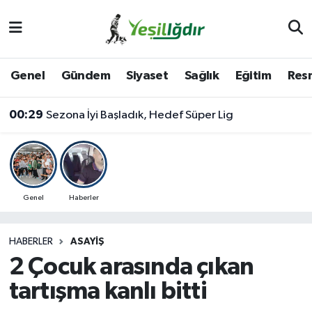
Iğdır Nöbetçi Eczaneler
Genel
Gündem
Siyaset
Sağlık
Eğitim
Resm
Iğdır Hava Durumu
00:29
Sezona İyi Başladık, Hedef Süper Lig
İğdir Namaz Vakitleri
Iğdır Trafik Yoğunluk Haritası
Süper Lig Puan Durumu ve Fikstür
Genel
Haberler
Tüm Manşetler
HABERLER
ASAYIŞ
2 Çocuk arasında çıkan
Son Dakika Haberleri
tartışma kanlı bitti
Haber Arşivi