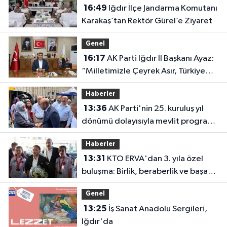
16:49
Iğdır İlçe Jandarma Komutanı
Karakaş’tan Rektör Gürel’e Ziyaret
Genel
16:17
AK Parti Iğdır İl Başkanı Ayaz:
“Milletimizle Çeyrek Asır, Türkiye
Geleceğe Hazır”
Haberler
13:36
AK Parti'nin 25. kuruluş yıl
dönümü dolayısıyla mevlit programı
düzenlendi
Haberler
13:31
KTO ERVA'dan 3. yıla özel
buluşma: Birlik, beraberlik ve başarı
bir arada
Genel
13:25
İş Sanat Anadolu Sergileri,
Iğdır'da