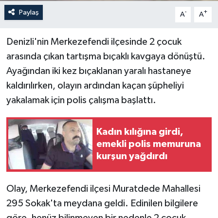
Paylaş
-
+
A
A
Denizli'nin Merkezefendi ilçesinde 2 çocuk
arasında çıkan tartışma bıçaklı kavgaya dönüştü.
Ayağından iki kez bıçaklanan yaralı hastaneye
kaldırılırken, olayın ardından kaçan şüpheliyi
yakalamak için polis çalışma başlattı.
Kadın kılığına girdi,
emekli polis memuruna
kurşun yağdırdı
Olay, Merkezefendi ilçesi Muratdede Mahallesi
295 Sokak'ta meydana geldi. Edinilen bilgilere
göre, henüz bilinmeyen bir nedenle 2 çocuk