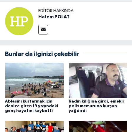
EDITÖR HAKKINDA
Hatem POLAT
Bunlar da ilginizi çekebilir
Ablasını kurtarmak için
Kadın kılığına girdi, emekli
denize giren 19 yaşındaki
polis memuruna kurşun
genç hayatını kaybetti
yağdırdı