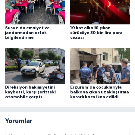
Susuz'da emniyet ve
10 kat alkollü çıkan
jandarmadan ortak
sürücüye 30 bin lira para
bilgilendirme
cezası
Direksiyon hakimiyetini
Erzurum'da çocuklarıyla
kaybetti, karşı şeritteki
balkona çıkan uzaklaştırma
otomobile çarptı
kararlı koca ikna edildi
Yorumlar