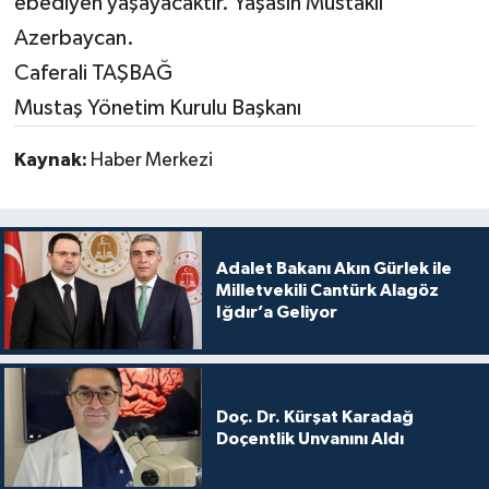
ebediyen yaşayacaktır. Yaşasın Müstakil
Azerbaycan.
Caferali TAŞBAĞ
Mustaş Yönetim Kurulu Başkanı
Kaynak:
Haber Merkezi
Adalet Bakanı Akın Gürlek ile
Milletvekili Cantürk Alagöz
Iğdır’a Geliyor
Doç. Dr. Kürşat Karadağ
Doçentlik Unvanını Aldı