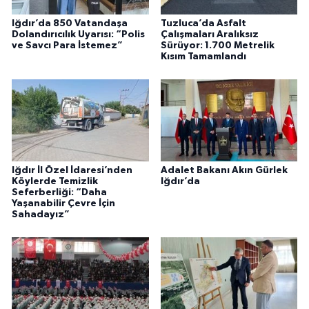
Iğdır’da 850 Vatandaşa
Tuzluca’da Asfalt
Dolandırıcılık Uyarısı: “Polis
Çalışmaları Aralıksız
ve Savcı Para İstemez”
Sürüyor: 1.700 Metrelik
Kısım Tamamlandı
Iğdır İl Özel İdaresi’nden
Adalet Bakanı Akın Gürlek
Köylerde Temizlik
Iğdır’da
Seferberliği: “Daha
Yaşanabilir Çevre İçin
Sahadayız”