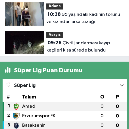
Adana
10:38
95 yaşındaki kadının torunu
ve kızından arsa tuzağı
Asayiş
09:26
Çivril jandarması kayıp
keçileri kısa sürede bulundu
Süper Lig Puan Durumu
Süper Lig
#
Takım
O
P
1
Amed
0
0
2
Erzurumspor FK
0
0
3
Başakşehir
0
0