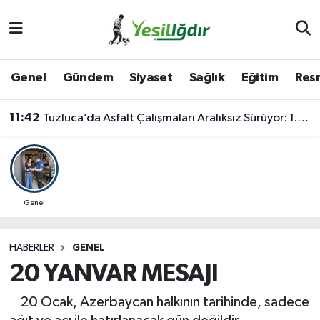
Iğdır Nöbetçi Eczaneler
Genel
Gündem
Siyaset
Sağlık
Eğitim
Resm
Iğdır Hava Durumu
11:42
Tuzluca’da Asfalt Çalışmaları Aralıksız Sürüyor: 1.700 Metrelik Kısım Tamamlandı
İğdir Namaz Vakitleri
Iğdır Trafik Yoğunluk Haritası
Süper Lig Puan Durumu ve Fikstür
Genel
Tüm Manşetler
HABERLER
GENEL
20 YANVAR MESAJI
Son Dakika Haberleri
20 Ocak, Azerbaycan halkının tarihinde, sadece
Haber Arşivi