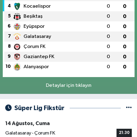
4
Kocaelispor
0
0
5
Beşiktaş
0
0
6
Eyüpspor
0
0
7
Galatasaray
0
0
8
Çorum FK
0
0
9
Gaziantep FK
0
0
10
Alanyaspor
0
0
Detaylar için tıklayın
Süper Lig Fikstür
14 Ağustos, Cuma
Galatasaray - Çorum FK
21:30