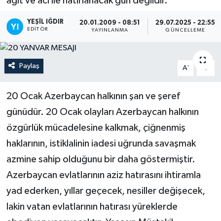
ağıt ve acı ile hatırlanacak gün değildir.
YEŞIL IĞDIR
20.01.2009 - 08:51
29.07.2025 - 22:55
EDITÖR
YAYINLANMA
GÜNCELLEME
Paylaş
-
+
A
A
20 Ocak Azerbaycan halkının şan ve şeref
günüdür. 20 Ocak olayları Azerbaycan halkının
özgürlük mücadelesine kalkmak, çiğnenmiş
haklarının, istiklalinin iadesi uğrunda savaşmak
azmine sahip olduğunu bir daha göstermiştir.
Azerbaycan evlatlarının aziz hatırasını ihtiramla
yad ederken, yıllar geçecek, nesiller değişecek,
lakin vatan evlatlarının hatırası yüreklerde