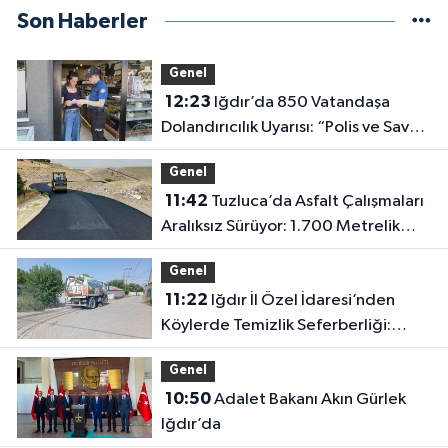
Son Haberler
Genel
12:23
Iğdır’da 850 Vatandaşa
Dolandırıcılık Uyarısı: “Polis ve Savcı
Para İstemez”
Genel
11:42
Tuzluca’da Asfalt Çalışmaları
Aralıksız Sürüyor: 1.700 Metrelik
Kısım Tamamlandı
Genel
11:22
Iğdır İl Özel İdaresi’nden
Köylerde Temizlik Seferberliği:
“Daha Yaşanabilir Çevre İçin
Genel
Sahadayız”
10:50
Adalet Bakanı Akın Gürlek
Iğdır’da